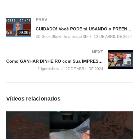
=================================
Produtos de impressão 3D super baratos:
▶
http://bit.ly/ListaProdutos3D
PREV
CUIDADO! Você PODE tá USANDO o PREENCHIMENTO ERRADO na IMPRESSÃO 3D!
Acesse:
09:36
3D Geek Show - Impressão 3D
13 DE ABRIL DE 2024
▶
http://www.3dgeekshow.com.br
NEXT
Redes sociais (Instagram, Facebook e Twitter):
Como GANHAR DINHEIRO com Sua IMPRESSORA 3D: PLAQUINHAS DE PIX PERSONALIZADAS!
▶ @3DGeekShow
3dgeekshow
27 DE ABRIL DE 2024
Grupo no facebook
▶
https://goo.gl/eXceJj
Vídeos relacionados
Contato:
▶
murilo@3DGeekShow.com.br
#3DGeekShow #Impressão3D #Impressora3D #3DPrinter
#3DPrinting