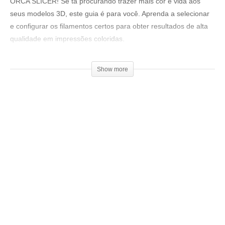
ORCA SLICER! Se tá procurando trazer mais cor e vida aos
seus modelos 3D, este guia é para você. Aprenda a selecionar
e configurar os filamentos certos para obter resultados de alta
qualidade em impressões coloridas.
Loja 3DPrime:
Show more
▶www.3dprime.com.br
Cupom: 3DGeekShow
Venha fazer parte do nosso clube exclusivo de membros:
▶
http://bit.ly/SejaMembro3DGS
Conheça nossa loja:
▶
https://3dgeekstore.com.br/
Cursos indicados pelo 3DGeekShow
▶
http://bit.ly/Cursos3DGS