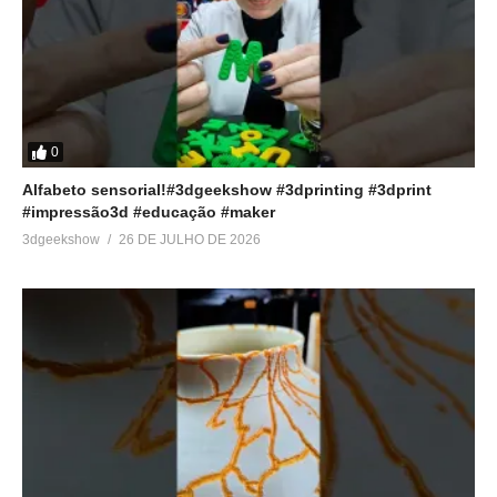
0
Alfabeto sensorial!#3dgeekshow #3dprinting #3dprint
#impressão3d #educação #maker
3dgeekshow
26 DE JULHO DE 2026