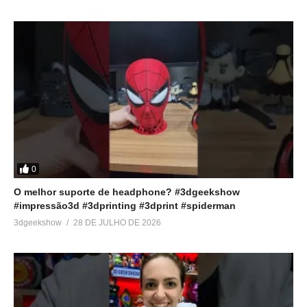
0
O melhor suporte de headphone? #3dgeekshow
#impressão3d #3dprinting #3dprint #spiderman
3dgeekshow
28 DE JULHO DE 2026