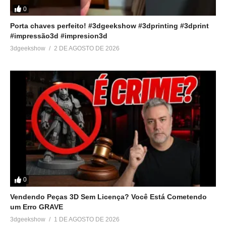
0
Porta chaves perfeito! #3dgeekshow #3dprinting #3dprint
#impressão3d #impresion3d
3dgeekshow
2 DE AGOSTO DE 2026
0
Vendendo Peças 3D Sem Licença? Você Está Cometendo
um Erro GRAVE
3dgeekshow
1 DE AGOSTO DE 2026