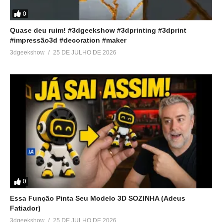
0
Quase deu ruim! #3dgeekshow #3dprinting #3dprint
#impressão3d #decoration #maker
3dgeekshow
25 DE JULHO DE 2026
0
Essa Função Pinta Seu Modelo 3D SOZINHA (Adeus
Fatiador)
3dgeekshow
25 DE JULHO DE 2026