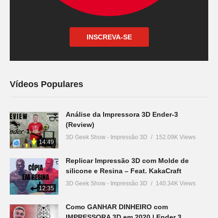
INSCREVA-SE
Vídeos Populares
Análise da Impressora 3D Ender-3
(Review)
3D Geek Show - Impressão 3D
152.09K Views
14:49
Replicar Impressão 3D com Molde de
silicone e Resina – Feat. KakaCraft
3D Geek Show - Impressão 3D
140.34K Views
12:35
Como GANHAR DINHEIRO com
IMPRESSORA 3D em 2020 | Ender 3