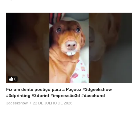
0
Fiz um dente postiço para a Paçoca #3dgeekshow
#3dprinting #3dprint #impressão3d #daschund
3dgeekshow
22 DE JULHO DE 2026