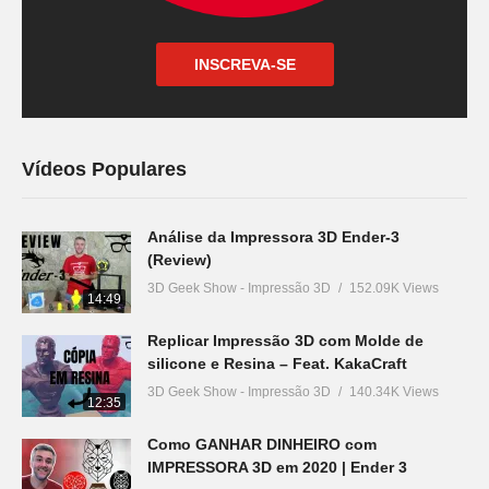
INSCREVA-SE
Vídeos Populares
Análise da Impressora 3D Ender-3
(Review)
3D Geek Show - Impressão 3D
152.09K Views
14:49
Replicar Impressão 3D com Molde de
silicone e Resina – Feat. KakaCraft
3D Geek Show - Impressão 3D
140.34K Views
12:35
Como GANHAR DINHEIRO com
IMPRESSORA 3D em 2020 | Ender 3