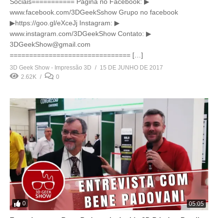
Sociais=========== Página no Facebook: ▶
www.facebook.com/3DGeekSshow Grupo no facebook
▶https://goo.gl/eXceJj Instagram: ▶
www.instagram.com/3DGeekShow Contato: ▶
3DGeekShow@gmail.com
=============================== […]
3D Geek Show - Impressão 3D
15 DE JUNHO DE 2017
2.62K
0
0
05:05