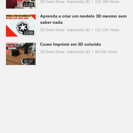
3D Geek Show - Impressão 3D
135.16K Views
15:09
Aprenda a criar um modelo 3D mesmo sem
saber nada
3D Geek Show - Impressão 3D
131.15K Views
13:58
Como Imprimir em 3D colorido
3D Geek Show - Impressão 3D
99.62K Views
11:32