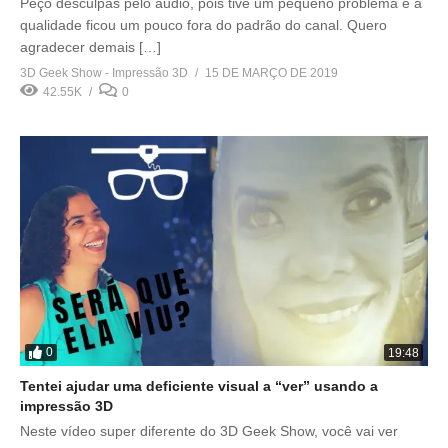
Peço desculpas pelo áudio, pois tive um pequeno problema e a
qualidade ficou um pouco fora do padrão do canal. Quero
agradecer demais […]
3D Geek Show - Impressão 3D
15 DE MARÇO DE 2019
42.55K
0
0
19:48
Tentei ajudar uma deficiente visual a “ver” usando a
impressão 3D
Neste vídeo super diferente do 3D Geek Show, você vai ver