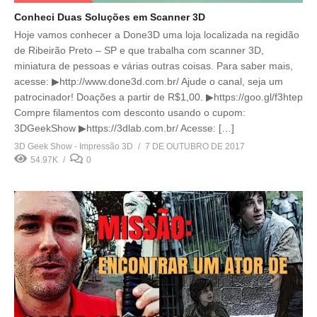
Conheci Duas Soluções em Scanner 3D
Hoje vamos conhecer a Done3D uma loja localizada na regidão
de Ribeirão Preto – SP e que trabalha com scanner 3D,
miniatura de pessoas e várias outras coisas. Para saber mais,
acesse: ▶http://www.done3d.com.br/ Ajude o canal, seja um
patrocinador! Doações a partir de R$1,00. ▶https://goo.gl/f3htep
Compre filamentos com desconto usando o cupom:
3DGeekShow ▶https://3dlab.com.br/ Acesse: […]
3D Geek Show - Impressão 3D
7 DE OUTUBRO DE 2017
54.97K
0