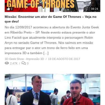
0
08:24
Missão: Encontrar um ator de Game Of Thrones – Veja no
que deu!
No dia 12/08/2017 aconteceu a abertura do Evento Junta Geek
em Ribeirão Preto – SP. Neste evento estava presente o ator
Lino Facioli que atualmente interpreta o personagem Robin
Arryn no seriado Game of Thrones. Nós saímos em missão
para entregar par o ator um trono de ferro feito em uma
impressora 3D e também […]
3D Geek Show - Impressão 3D
19 DE AGOSTO DE 2017
2.47K
0