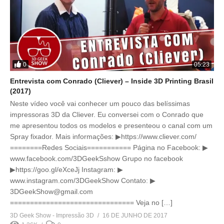
0
05:23
Entrevista com Conrado (Cliever) – Inside 3D Printing Brasil
(2017)
Neste vídeo você vai conhecer um pouco das belíssimas
impressoras 3D da Cliever. Eu conversei com o Conrado que
me apresentou todos os modelos e presenteou o canal com um
Spray fixador. Mais informações: ▶https://www.cliever.com/
========Redes Sociais=========== Página no Facebook: ▶
www.facebook.com/3DGeekSshow Grupo no facebook
▶https://goo.gl/eXceJj Instagram: ▶
www.instagram.com/3DGeekShow Contato: ▶
3DGeekShow@gmail.com
=============================== Veja no […]
3D Geek Show - Impressão 3D
16 DE JUNHO DE 2017