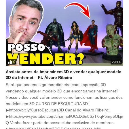
0
29:14
Assista antes de imprimir em 3D e vender qualquer modelo
3D da Internet – Ft. Álvaro Ribeiro
Será que podemos ganhar dinheiro com impressão 3D
vendendo qualquer modelo 3D que encontramos na internet?
Nesse vídeo você vai entender como funcionam as licenças dos
modelos em 3D CURSO DE ESCULTURA 3D:
▶https://bit.ly/CursoEscultura3D Canal do Álvaro Ribeiro:
▶https://www.youtube.com/channel/UCcfX6n8SxTi0qP5mp5Okjn
Q Venha fazer parte do nosso clube exclusivo de membros:
▶http://bit.ly/SejaMembro3DGS Conheça nossa loja: