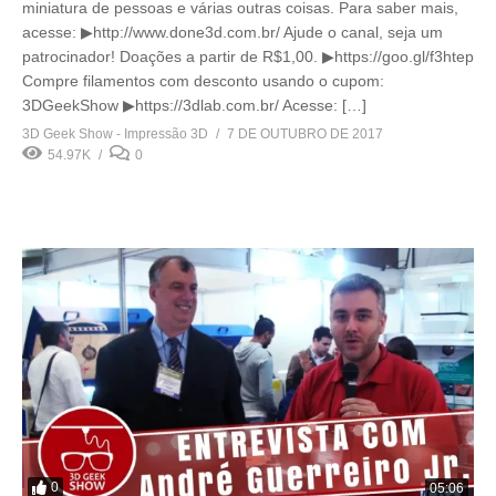
miniatura de pessoas e várias outras coisas. Para saber mais,
acesse: ▶http://www.done3d.com.br/ Ajude o canal, seja um
patrocinador! Doações a partir de R$1,00. ▶https://goo.gl/f3htep
Compre filamentos com desconto usando o cupom:
3DGeekShow ▶https://3dlab.com.br/ Acesse: […]
3D Geek Show - Impressão 3D
7 DE OUTUBRO DE 2017
54.97K
0
0
05:06