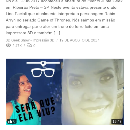
No dia 12/08/2017 aconteceu a abertura do Evento Junta Geek
em Ribeirão Preto – SP. Neste evento estava presente o ator
Lino Facioli que atualmente interpreta o personagem Robin
Arryn no seriado Game of Thrones. Nós saímos em missão
para entregar par o ator um trono de ferro feito em uma
impressora 3D e também […]
3D Geek Show - Impressão 3D
19 DE AGOSTO DE 2017
2.47K
0
0
19:48