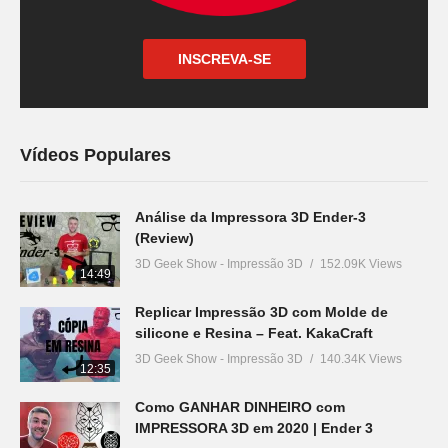
INSCREVA-SE
Vídeos Populares
Análise da Impressora 3D Ender-3
(Review)
3D Geek Show - Impressão 3D
152.09K Views
14:49
Replicar Impressão 3D com Molde de
silicone e Resina – Feat. KakaCraft
3D Geek Show - Impressão 3D
140.34K Views
12:35
Como GANHAR DINHEIRO com
IMPRESSORA 3D em 2020 | Ender 3