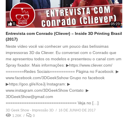
0
05:23
Entrevista com Conrado (Cliever) – Inside 3D Printing Brasil
(2017)
Neste vídeo você vai conhecer um pouco das belíssimas
impressoras 3D da Cliever. Eu conversei com o Conrado que
me apresentou todos os modelos e presenteou o canal com um
Spray fixador. Mais informações: ▶https://www.cliever.com/
========Redes Sociais=========== Página no Facebook: ▶
www.facebook.com/3DGeekSshow Grupo no facebook
▶https://goo.gl/eXceJj Instagram: ▶
www.instagram.com/3DGeekShow Contato: ▶
3DGeekShow@gmail.com
=============================== Veja no […]
3D Geek Show - Impressão 3D
16 DE JUNHO DE 2017
1.26K
0