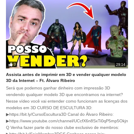
0
29:14
Assista antes de imprimir em 3D e vender qualquer modelo
3D da Internet – Ft. Álvaro Ribeiro
Será que podemos ganhar dinheiro com impressão 3D
vendendo qualquer modelo 3D que encontramos na internet?
Nesse vídeo você vai entender como funcionam as licenças dos
modelos em 3D CURSO DE ESCULTURA 3D:
▶https://bit.ly/CursoEscultura3D Canal do Álvaro Ribeiro:
▶https://www.youtube.com/channel/UCcfX6n8SxTi0qP5mp5Okjn
Q Venha fazer parte do nosso clube exclusivo de membros:
▶http://bit.ly/SejaMembro3DGS Conheça nossa loja: