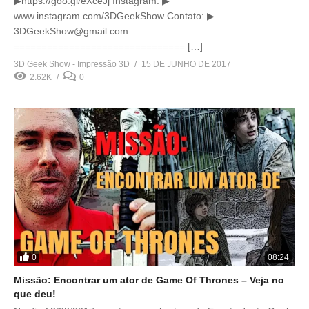
▶https://goo.gl/eXceJj Instagram: ▶
www.instagram.com/3DGeekShow Contato: ▶
3DGeekShow@gmail.com
=============================== […]
3D Geek Show - Impressão 3D
15 DE JUNHO DE 2017
2.62K
0
0
08:24
Missão: Encontrar um ator de Game Of Thrones – Veja no
que deu!