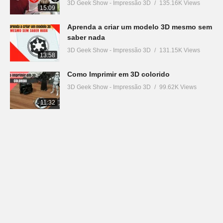
3D Geek Show - Impressão 3D
135.16K Views
15:09
Aprenda a criar um modelo 3D mesmo sem
saber nada
3D Geek Show - Impressão 3D
131.15K Views
13:58
Como Imprimir em 3D colorido
3D Geek Show - Impressão 3D
99.62K Views
11:32