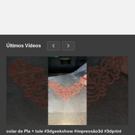
Últimos Vídeos
colar de Pla + tule #3dgeekshow #impressão3d #3dprint