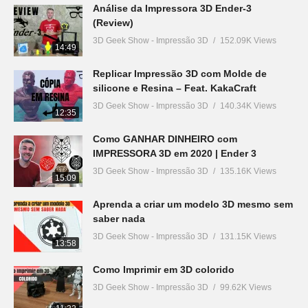
Análise da Impressora 3D Ender-3
(Review)
3D Geek Show - Impressão 3D
152.09K Views
14:49
Replicar Impressão 3D com Molde de
silicone e Resina – Feat. KakaCraft
3D Geek Show - Impressão 3D
140.34K Views
12:35
Como GANHAR DINHEIRO com
IMPRESSORA 3D em 2020 | Ender 3
3D Geek Show - Impressão 3D
135.16K Views
15:09
Aprenda a criar um modelo 3D mesmo sem
saber nada
3D Geek Show - Impressão 3D
131.15K Views
13:58
Como Imprimir em 3D colorido
3D Geek Show - Impressão 3D
99.62K Views