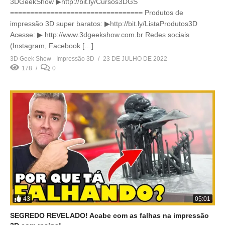
3DGeekShow ▶http://bit.ly/Cursos3DGS
================================= Produtos de
impressão 3D super baratos: ▶http://bit.ly/ListaProdutos3D
Acesse: ▶ http://www.3dgeekshow.com.br Redes sociais
(Instagram, Facebook […]
3D Geek Show - Impressão 3D
23 DE JULHO DE 2022
178
0
43
05:01
SEGREDO REVELADO! Acabe com as falhas na impressão