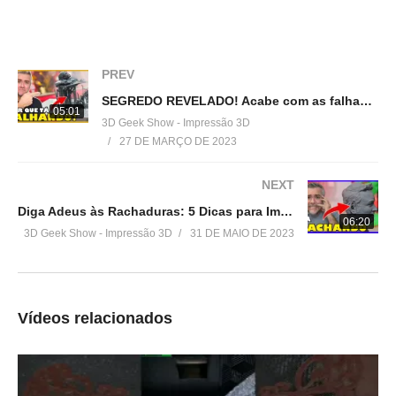
Produtos de impressão 3D super baratos:
▶
http://bit.ly/ListaProdutos3D
Acesse:
PREV
▶
http://www.3dgeekshow.com.br
SEGREDO REVELADO! Acabe com as falhas na impressão 3D com resina!
05:01
3D Geek Show - Impressão 3D
Redes sociais (Instagram, Facebook e Twitter):
27 DE MARÇO DE 2023
▶ @3DGeekShow
NEXT
Grupo no facebook
Diga Adeus às Rachaduras: 5 Dicas para Impressões 3D com Resina!
▶
https://goo.gl/eXceJj
06:20
3D Geek Show - Impressão 3D
31 DE MAIO DE 2023
Contato:
▶
murilo@3DGeekShow.com.br
Vídeos relacionados
#3DGeekShow #Impressão3D #Impressora3D #3DPrinter
#3DPrinting #lycheeslicer