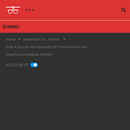
MENU
Home
Impressão 3D - Resina
Evite A Sucção Na Impressão 3D Com Resina Com
Essa Funcionalidade Incrível!
AUTO NEXT