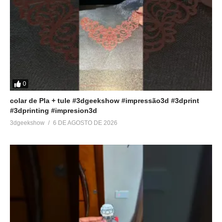
Veja no youtube
(Visited 285 times, 1 visits today)
Relacionado
[Aula 2] Tutorial Fatiador
[Aula 3] Tutorial Fatiador
0
Lychee – Configurações
Lychee – Preenchimento
16 de setembro de 2021
21 de setembro de 2021
colar de Pla + tule #3dgeekshow #impressão3d #3dprint
Em "Fatiadores"
Em "Fatiadores"
#3dprinting #impresion3d
3dgeekshow
6 DE AGOSTO DE 2026
[Aula 1] Tutorial Fatiador
Lychee – Interface
9 de setembro de 2021
Em "Tutorial Lychee"