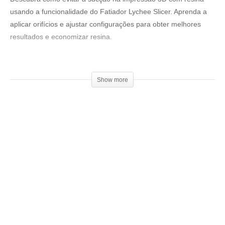
usando a funcionalidade do Fatiador Lychee Slicer. Aprenda a
aplicar orifícios e ajustar configurações para obter melhores
resultados e economizar resina.
Resinas 3DCure:
▶
https://3dcure.com.br/
Show more
Venha fazer parte do nosso clube exclusivo de membros:
▶
http://bit.ly/SejaMembro3DGS
Conheça nossa loja:
▶
https://3dgeekstore.com.br/
Cursos indicados pelo 3DGeekShow
▶
http://bit.ly/Cursos3DGS
=================================