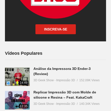
INSCREVA-SE
Vídeos Populares
Análise da Impressora 3D Ender-3
(Review)
3D Geek Show - Impressão 3D
152.09K Views
14:49
Replicar Impressão 3D com Molde de
silicone e Resina – Feat. KakaCraft
3D Geek Show - Impressão 3D
140.34K Views
12:35