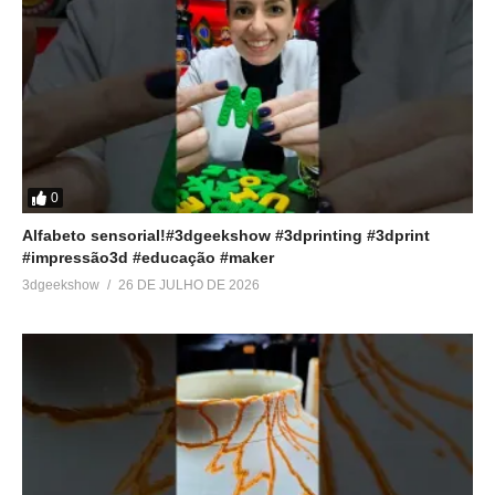
0
Alfabeto sensorial!#3dgeekshow #3dprinting #3dprint
#impressão3d #educação #maker
3dgeekshow
26 DE JULHO DE 2026