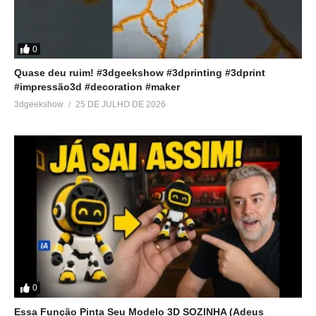
0
Quase deu ruim! #3dgeekshow #3dprinting #3dprint
#impressão3d #decoration #maker
3dgeekshow
25 DE JULHO DE 2026
0
Essa Função Pinta Seu Modelo 3D SOZINHA (Adeus