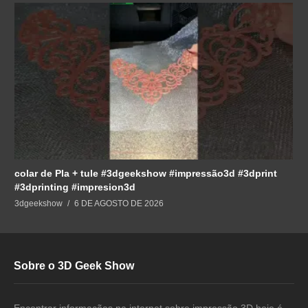
colar de Pla + tule #3dgeekshow #impressão3d #3dprint
#3dprinting #impresion3d
3dgeekshow
6 DE AGOSTO DE 2026
Sobre o 3D Geek Show
Encontrar informações na internet sobre impressão 3D hoje é