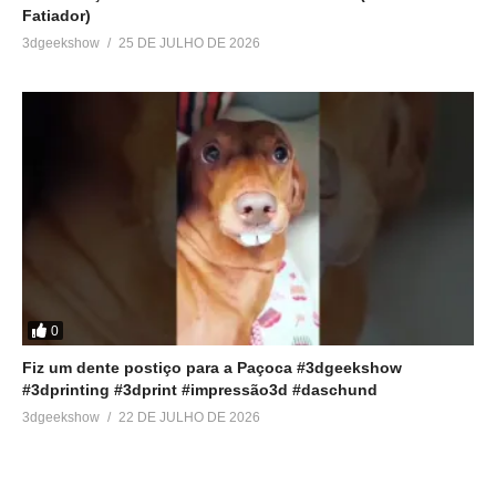
Fatiador)
3dgeekshow
25 DE JULHO DE 2026
0
Fiz um dente postiço para a Paçoca #3dgeekshow
#3dprinting #3dprint #impressão3d #daschund
3dgeekshow
22 DE JULHO DE 2026