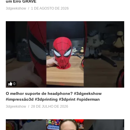
um Erro GRAVE
3dgeekshow
1 DE AGOSTO DE 2026
0
O melhor suporte de headphone? #3dgeekshow
#impressão3d #3dprinting #3dprint #spiderman
3dgeekshow
28 DE JULHO DE 2026