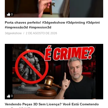
0
Porta chaves perfeito! #3dgeekshow #3dprinting #3dprint
#impressão3d #impresion3d
3dgeekshow
2 DE AGOSTO DE 2026
0
Vendendo Peças 3D Sem Licença? Você Está Cometendo