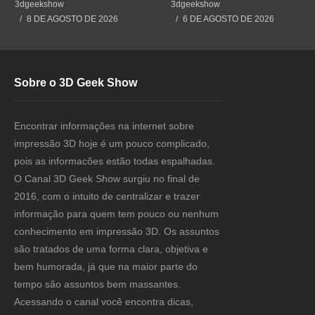
Impressão 3D
#impressão3d #3dprint
3dgeekshow
3dgeekshow
#3dprinting #impresion3d
8 DE AGOSTO DE 2026
6 DE AGOSTO DE 2026
Sobre o 3D Geek Show
Encontrar informações na internet sobre
impressão 3D hoje é um pouco complicado,
pois as informacões estão todas espalhadas.
O Canal 3D Geek Show surgiu no final de
2016, com o intuito de centralizar e trazer
informação para quem tem pouco ou nenhum
conhecimento em impressão 3D. Os assuntos
são tratados de uma forma clara, objetiva e
bem humorada, já que na maior parte do
tempo são assuntos bem massantes.
Acessando o canal você encontra dicas,