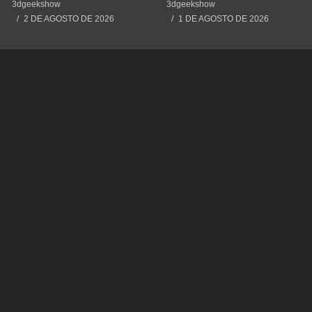
#3dprint #impressão3d
Cometendo um Erro GRAVE
3dgeekshow
3dgeekshow
#impresion3d
2 DE AGOSTO DE 2026
1 DE AGOSTO DE 2026