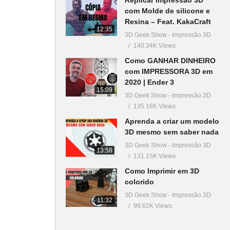
com Molde de silicone e
Resina – Feat. KakaCraft
12:35
3D Geek Show - Impressão 3D
140.34K Views
Como GANHAR DINHEIRO
com IMPRESSORA 3D em
2020 | Ender 3
15:09
3D Geek Show - Impressão 3D
135.16K Views
Aprenda a criar um modelo
3D mesmo sem saber nada
3D Geek Show - Impressão 3D
13:58
131.15K Views
Como Imprimir em 3D
colorido
3D Geek Show - Impressão 3D
11:32
99.62K Views