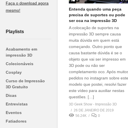
Faça o download agora
Entenda quando uma peça
mesmo!
precisa de suportes ou pode
ser oca na impressão 3D
A colocação de suportes na
Playlists
impressão 3D sempre causa
muita dúvida em quem está
começando. Outro ponto que
Acabamento em
causa bastante dúvida é se o
impressão 3D
objeto que vai ser impresso em
Colecionáveis
3D pode ou não ser
completamento oco. Após muito
Cosplay
pedidos no instagram sobre est
Curso de Impressão
modelo que postei, resolvi fazer
3D Gratuito
este vídeo para auxiliar nestas
Dicas
questões. […]
Entrevistas
3D Geek Show - Impressão 3D
26 DE JANEIRO DE 2019
Eventos
56.24K
0
Fatiadores