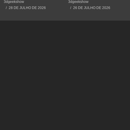
#impressão3d #3dprinting
#3dprinting #3dprint
3dgeekshow
3dgeekshow
#3dprint #spiderman
#impressão3d #educação
28 DE JULHO DE 2026
26 DE JULHO DE 2026
#maker