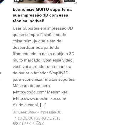
Economize MUITO suporte na
sua impressão 3D com essa
técnica incrível!
Usar Suportes em impressão 3D
quase sempre é sinônimo de
coisa ruim, já que além de
desperdiçar boa parte do
filamento ele tb deixa o objeto 3D
muito marcado. Com esse vídeo,
você vai aprender uma maneira
s
de burlar o fatiador Simplify3D
e
para economizar muitos suportes.
Máscara do pantera:
▶http://do3d.com/ Meshmixer:
▶http://www.meshmixer.com/
Ajude o canal, […]
3D Geek Show - Impressão 3D
13 DE OUTUBRO DE 2018
91.26K
0