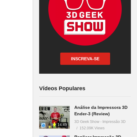
INSCREVA-SE
Vídeos Populares
Análise da Impressora 3D
Ender-3 (Review)
3D Geek Show - Impressão 3D
14:49
152.09K Views
Replicar Impressão 3D