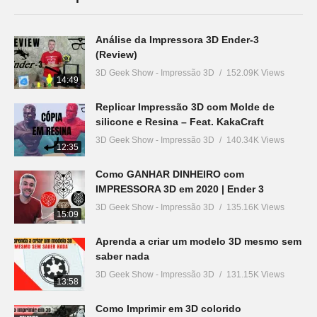
Análise da Impressora 3D Ender-3
(Review)
3D Geek Show - Impressão 3D
152.09K Views
14:49
Replicar Impressão 3D com Molde de
silicone e Resina – Feat. KakaCraft
3D Geek Show - Impressão 3D
140.34K Views
12:35
Como GANHAR DINHEIRO com
IMPRESSORA 3D em 2020 | Ender 3
3D Geek Show - Impressão 3D
135.16K Views
15:09
Aprenda a criar um modelo 3D mesmo sem
saber nada
3D Geek Show - Impressão 3D
131.15K Views
13:58
Como Imprimir em 3D colorido