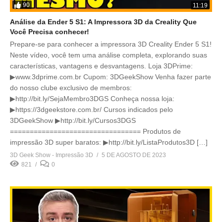
90
11:19
Análise da Ender 5 S1: A Impressora 3D da Creality Que
Você Precisa conhecer!
Prepare-se para conhecer a impressora 3D Creality Ender 5 S1!
Neste vídeo, você tem uma análise completa, explorando suas
características, vantagens e desvantagens. Loja 3DPrime:
▶www.3dprime.com.br Cupom: 3DGeekShow Venha fazer parte
do nosso clube exclusivo de membros:
▶http://bit.ly/SejaMembro3DGS Conheça nossa loja:
▶https://3dgeekstore.com.br/ Cursos indicados pelo
3DGeekShow ▶http://bit.ly/Cursos3DGS
================================= Produtos de
impressão 3D super baratos: ▶http://bit.ly/ListaProdutos3D […]
3D Geek Show - Impressão 3D
5 DE AGOSTO DE 2023
821
0