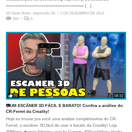
================================= […]
3D Geek Show - Impressão 3D
2 DE DEZEMBRO DE 2023
585
0
29
08:32
📷UM ESCÂNER 3D FÁCIL E BARATO! Confira a análise do
CR-Ferret da Creality!
Hoje eu trouxe pra você uma análise completíssima do CR-
Ferret, o escâner 3D fácil de usar e barato da Creality! Loja
3DPrime: ▶www.3dprime.com.br Cupom: 3DGeekShow Venha