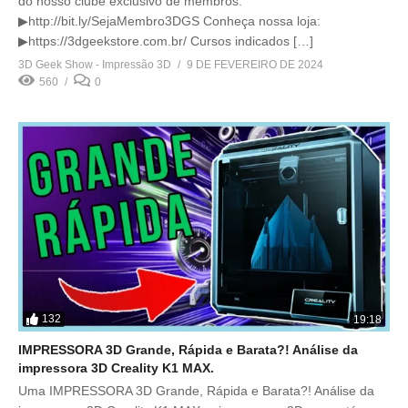
do nosso clube exclusivo de membros:
▶http://bit.ly/SejaMembro3DGS Conheça nossa loja:
▶https://3dgeekstore.com.br/ Cursos indicados […]
3D Geek Show - Impressão 3D
9 DE FEVEREIRO DE 2024
560
0
132
19:18
IMPRESSORA 3D Grande, Rápida e Barata?! Análise da
impressora 3D Creality K1 MAX.
Uma IMPRESSORA 3D Grande, Rápida e Barata?! Análise da