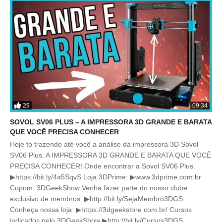
29
09:34
SOVOL SV06 PLUS – A IMPRESSORA 3D GRANDE E BARATA
QUE VOCÊ PRECISA CONHECER
Hoje to trazendo até você a análise da impressora 3D Sovol
SV06 Plus. A IMPRESSORA 3D GRANDE E BARATA QUE VOCÊ
PRECISA CONHECER! Onde encontrar a Sovol SV06 Plus:
▶https://bit.ly/4a5SqvS Loja 3DPrime: ▶www.3dprime.com.br
Cupom: 3DGeekShow Venha fazer parte do nosso clube
exclusivo de membros: ▶http://bit.ly/SejaMembro3DGS
Conheça nossa loja: ▶https://3dgeekstore.com.br/ Cursos
indicados pelo 3DGeekShow ▶http://bit.ly/Cursos3DGS