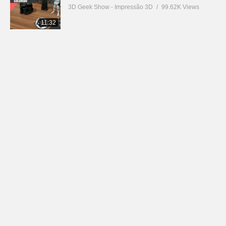
3D Geek Show - Impressão 3D
99.62K Views
11:32