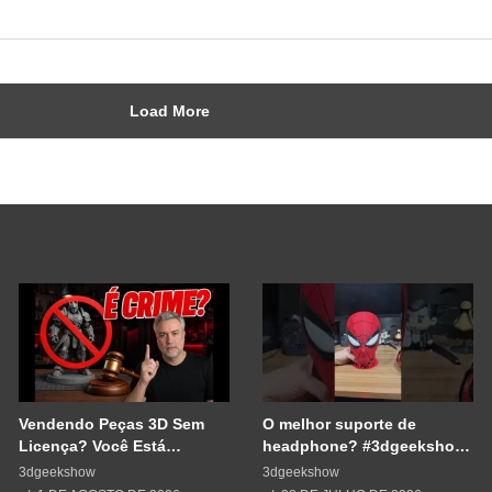
Load More
Vendendo Peças 3D Sem
O melhor suporte de
Licença? Você Está
headphone? #3dgeekshow
Cometendo um Erro GRAVE
#impressão3d #3dprinting
3dgeekshow
3dgeekshow
#3dprint #spiderman