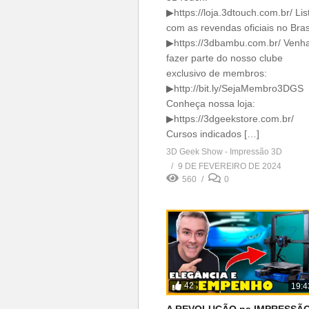
▶https://loja.3dtouch.com.br/ Lis
com as revendas oficiais no Brasi
▶https://3dbambu.com.br/ Venh
fazer parte do nosso clube
exclusivo de membros:
▶http://bit.ly/SejaMembro3DGS
Conheça nossa loja:
▶https://3dgeekstore.com.br/
Cursos indicados […]
3D Geek Show - Impressão 3D
9 DE FEVEREIRO DE 2024
560
0
42
19:4
A REVOLUÇÃO na IMPRESSÃ