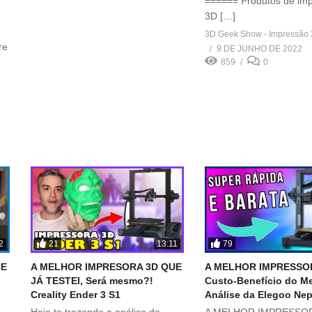
====== Produtos de im
3D […]
3D Geek Show - Impressão
re
9 DE JUNHO DE 2022
859
0
21
79
2
13:11
CE
A MELHOR IMPRESORA 3D QUE
A MELHOR IMPRESSO
JÁ TESTEI, Será mesmo?!
Custo-Benefício do M
Creality Ender 3 S1
Análise da Elegoo Ne