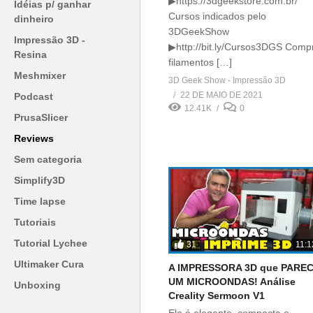
▶https://3dgeekstore.com.br/
Idéias p/ ganhar
Cursos indicados pelo
dinheiro
3DGeekShow
Impressão 3D -
▶http://bit.ly/Cursos3DGS Comp
Resina
filamentos […]
Meshmixer
3D Geek Show - Impressão 3D
22 DE MAIO DE 2021
Podcast
12.41K
0
PrusaSlicer
Reviews
Sem categoria
Simplify3D
Time lapse
Tutoriais
Tutorial Lychee
31
11:1
Ultimaker Cura
A IMPRESSORA 3D que PARE
UM MICROONDAS! Análise
Unboxing
Creality Sermoon V1