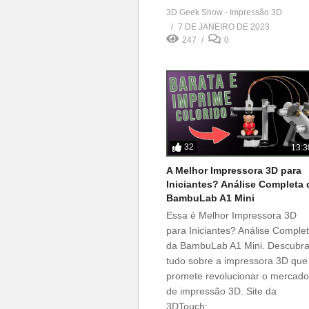
3D Geek Show - Impressão 3D
7 DE JANEIRO DE 2023
247
0
32
13:3
A Melhor Impressora 3D para
Iniciantes? Análise Completa 
BambuLab A1 Mini
Essa é Melhor Impressora 3D
para Iniciantes? Análise Comple
da BambuLab A1 Mini. Descubr
tudo sobre a impressora 3D que
promete revolucionar o mercado
de impressão 3D. Site da
3DTouch: