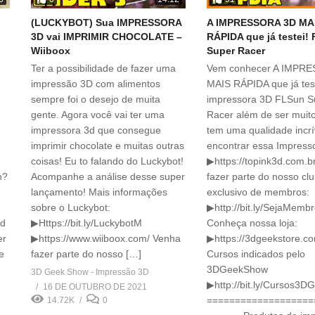
(LUCKYBOT) Sua IMPRESSORA
A IMPRESSORA 3D MA
3D vai IMPRIMIR CHOCOLATE –
RÁPIDA que já testei!
Wiiboox
Super Racer
Ter a possibilidade de fazer uma
Vem conhecer A IMPR
impressão 3D com alimentos
MAIS RÁPIDA que já test
sempre foi o desejo de muita
impressora 3D FLSun S
gente. Agora você vai ter uma
Racer além de ser muito
impressora 3d que consegue
tem uma qualidade incr
imprimir chocolate e muitas outras
encontrar essa Impress
coisas! Eu to falando do Luckybot!
▶https://topink3d.com.b
h?
Acompanhe a análise desse super
fazer parte do nosso cl
lançamento! Mais informações
exclusivo de membros:
sobre o Luckybot:
▶http://bit.ly/SejaMem
od
▶Https://bit.ly/LuckybotM
Conheça nossa loja:
er
▶https://www.wiiboox.com/ Venha
▶https://3dgeekstore.co
e
fazer parte do nosso […]
Cursos indicados pelo
3DGeekShow
3D Geek Show - Impressão 3D
▶http://bit.ly/Cursos3D
16 DE OUTUBRO DE 2021
===================
14.72K
0