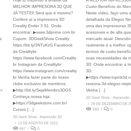
Hoje to trazendo a análise da
A MELHOR IMPRESSO
MELHOR IMPRESORA 3D QUE
Custo-Benefício do Me
JÁ TESTEI! Será que é mesmo?
Neste vídeo, faço uma a
Confere aí a impressora 3D
detalhada da Elegoo Ne
Creality Ender 3 S1. Onde
uma das impressoras 3
encontrar: ▶www.3dprime.com.br
acessíveis e de alta qua
e
Cupom: 3DGeekShow Creality:
mercado atual. Descubr
https://bit.ly/3NTuKzG Facebook
realmente é a melhor 
da Crealitybr:
termos de custo-benefíc
https://www.facebook.com/Creality
suas necessidades de 
br Instagram da Crealitybr:
3D. Onde encontrar a I
https://www.instagram.com/creality
3D:
br Venha fazer parte do nosso
▶https://www.topink3d.
clube exclusivo de membros:
ressora-3d-elegoo-nept
==
▶http://bit.ly/SejaMembro3DGS
Venha […]
Conheça nossa loja:
3D Geek Show - Impressão
▶https://3dgeekstore.com.br/
29 DE DEZEMBRO DE 2
Cursos […]
893
0
3D Geek Show - Impressão 3D
13 DE AGOSTO DE 2022
667
0