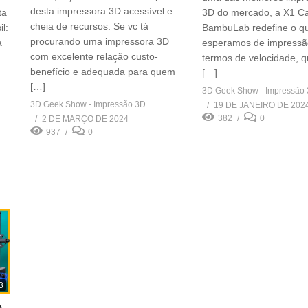
desta impressora 3D acessível e
ta
3D do mercado, a X1 C
cheia de recursos. Se vc tá
l:
BambuLab redefine o q
procurando uma impressora 3D
a
esperamos de impress
com excelente relação custo-
termos de velocidade, q
benefício e adequada para quem
[…]
[…]
3D Geek Show - Impressão
3D Geek Show - Impressão 3D
19 DE JANEIRO DE 202
382
0
2 DE MARÇO DE 2024
937
0
3
O