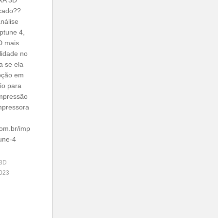
RA 3D
rcado??
nálise
ptune 4,
D mais
lidade no
a se ela
opção em
io para
impressão
mpressora
com.br/imp
une-4
 3D
023