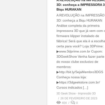
3D: conheça a IMPRESSORA 
Biqu HURAKAN
A REVOLUÇÃO na IMPRESSÃO
3D: conheça a Biqu HURAKAN
Análise completa da primeira
impressora 3D que já vem com 
firmware klipper instalado de
fábrica! Será que ela é a escolh
certa para você? Loja 3DPrime:
▶www.3dprime.com.br Cupom:
3DGeekShow Venha fazer parte
do nosso clube exclusivo de
membros:
▶http://bit.ly/SejaMembro3DGS
Conheça nossa loja:
▶https://3dgeekstore.com.br/
Cursos indicados […]
3D Geek Show - Impressão 3D
26 DE FEVEREIRO DE 2023
404
0