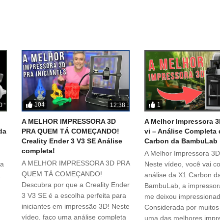
104
1
0
12:38
A MELHOR IMPRESSORA 3D
A Melhor Impressora 3
da
PRA QUEM TÁ COMEÇANDO!
vi – Análise Completa
Creality Ender 3 V3 SE Análise
Carbon da BambuLab
completa!
A Melhor Impressora 3D 
A MELHOR IMPRESSORA 3D PRA
ta
Neste vídeo, você vai co
QUEM TÁ COMEÇANDO!
a
análise da X1 Carbon d
Descubra por que a Creality Ender
BambuLab, a impressor
3 V3 SE é a escolha perfeita para
me deixou impressionad
iniciantes em impressão 3D! Neste
Considerada por muito
vídeo, faço uma análise completa
uma das melhores impr