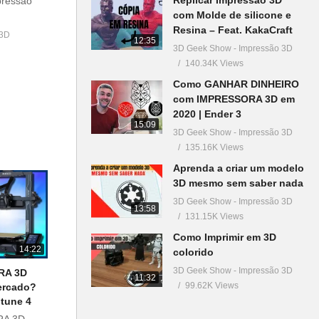
pressão
com Molde de silicone e
Resina – Feat. KakaCraft
 3D
12:35
3D Geek Show - Impressão 3D
140.34K Views
Como GANHAR DINHEIRO
com IMPRESSORA 3D em
2020 | Ender 3
15:09
3D Geek Show - Impressão 3D
135.16K Views
Aprenda a criar um modelo
3D mesmo sem saber nada
3D Geek Show - Impressão 3D
13:58
131.15K Views
Como Imprimir em 3D
14:22
colorido
3D Geek Show - Impressão 3D
RA 3D
11:32
99.62K Views
ercado?
ptune 4