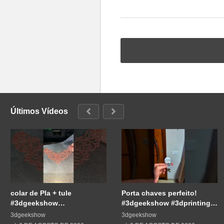
Últimos Vídeos
colar de Pla + tule
Porta chaves perfeito!
#3dgeekshow
#3dgeekshow #3dprinting
#impressão3d #3dprint
#3dprint #impressão3d
3dgeekshow
3dgeekshow
#3dprinting #impresion3d
#impresion3d