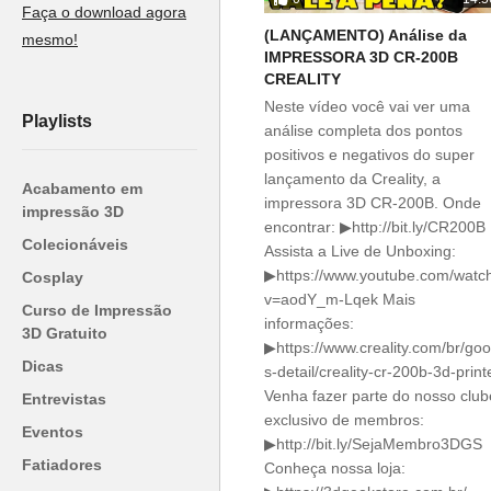
Faça o download agora
(LANÇAMENTO) Análise da
mesmo!
IMPRESSORA 3D CR-200B
CREALITY
Neste vídeo você vai ver uma
Playlists
análise completa dos pontos
positivos e negativos do super
lançamento da Creality, a
Acabamento em
impressora 3D CR-200B. Onde
impressão 3D
encontrar: ▶http://bit.ly/CR200B
Colecionáveis
Assista a Live de Unboxing:
▶https://www.youtube.com/watc
Cosplay
v=aodY_m-Lqek Mais
Curso de Impressão
informações:
3D Gratuito
▶https://www.creality.com/br/go
Dicas
s-detail/creality-cr-200b-3d-print
Venha fazer parte do nosso club
Entrevistas
exclusivo de membros:
Eventos
▶http://bit.ly/SejaMembro3DGS
Fatiadores
Conheça nossa loja: