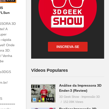
IS
 FLSun
ESSORA 3D
ei! A
uper
 rápida
ível! Onde
INSCREVA-SE
ora 3D:
r/ Venha
ube
Vídeos Populares
bro3DGS
m.br/
Análise da Impressora 3D
Ender-3 (Review)
3D Geek Show - Impressão 3D
GS
14:49
152.09K Views
========
Replicar Impressão 3D