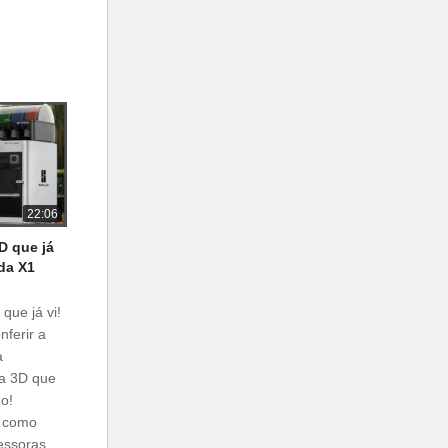
22:06
D que já
 da X1
que já vi!
nferir a
a
a 3D que
o!
s como
essoras