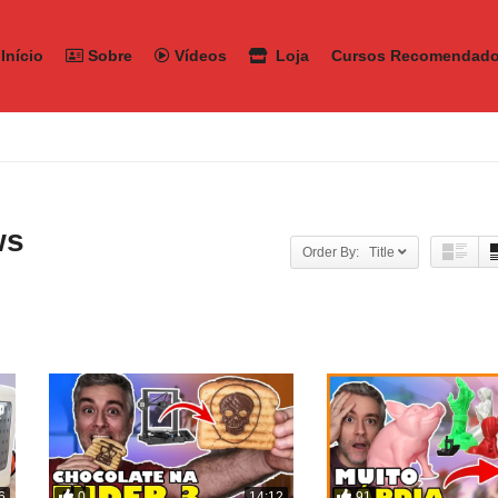
Início
Sobre
Vídeos
Loja
Cursos Recomendad
ws
Order By: Title
0
91
6
14:12