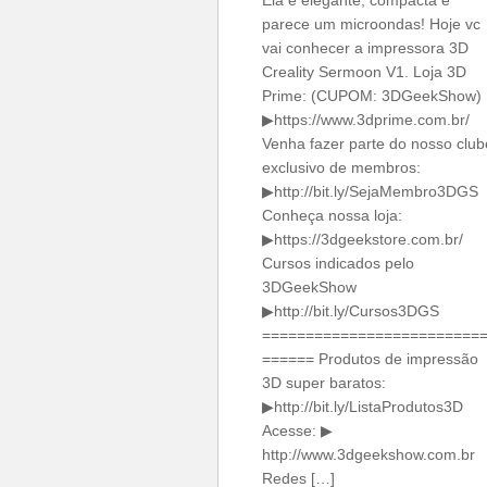
Ela é elegante, compacta e
parece um microondas! Hoje vc
vai conhecer a impressora 3D
Creality Sermoon V1. Loja 3D
Prime: (CUPOM: 3DGeekShow)
▶https://www.3dprime.com.br/
Venha fazer parte do nosso club
exclusivo de membros:
▶http://bit.ly/SejaMembro3DGS
Conheça nossa loja:
▶https://3dgeekstore.com.br/
Cursos indicados pelo
3DGeekShow
▶http://bit.ly/Cursos3DGS
=========================
====== Produtos de impressão
3D super baratos:
▶http://bit.ly/ListaProdutos3D
Acesse: ▶
http://www.3dgeekshow.com.br
Redes […]