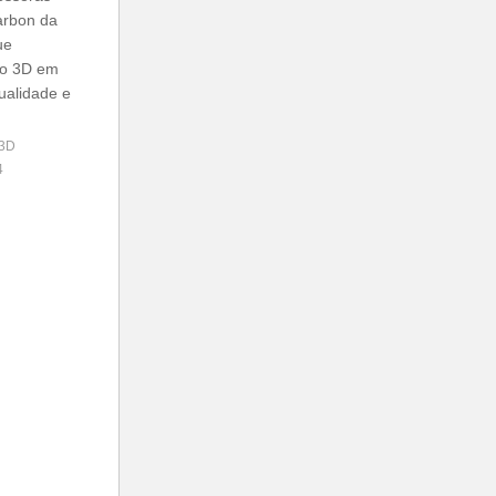
arbon da
ue
ão 3D em
ualidade e
 3D
4