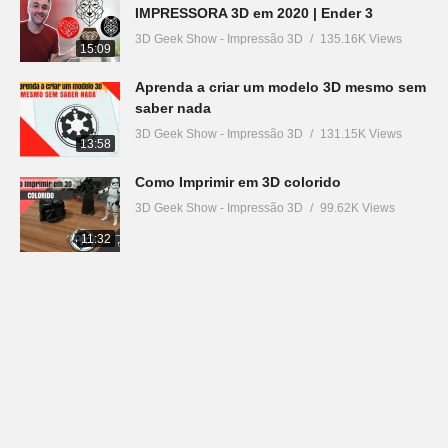
IMPRESSORA 3D em 2020 | Ender 3
3D Geek Show - Impressão 3D
135.16K Views
15:09
Aprenda a criar um modelo 3D mesmo sem
saber nada
3D Geek Show - Impressão 3D
131.15K Views
13:58
Como Imprimir em 3D colorido
3D Geek Show - Impressão 3D
99.62K Views
11:32