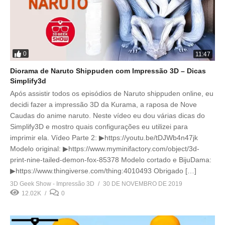
0
11:47
Diorama de Naruto Shippuden com Impressão 3D – Dicas
Simplify3d
Após assistir todos os episódios de Naruto shippuden online, eu
decidi fazer a impressão 3D da Kurama, a raposa de Nove
Caudas do anime naruto. Neste vídeo eu dou várias dicas do
Simplify3D e mostro quais configurações eu utilizei para
imprimir ela. Vídeo Parte 2: ▶https://youtu.be/tDJWb4n47jk
Modelo original: ▶https://www.myminifactory.com/object/3d-
print-nine-tailed-demon-fox-85378 Modelo cortado e BijuDama:
▶https://www.thingiverse.com/thing:4010493 Obrigado […]
3D Geek Show - Impressão 3D
30 DE NOVEMBRO DE 2019
12.02K
0