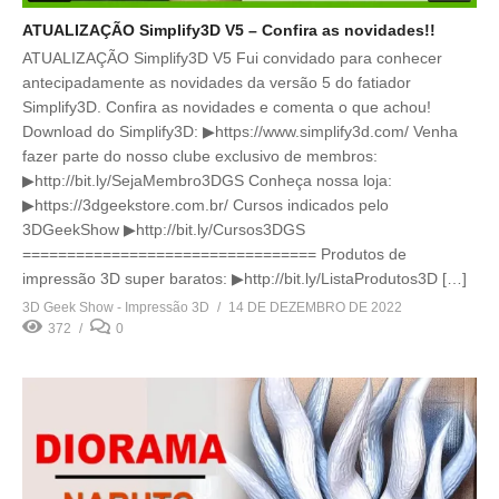
ATUALIZAÇÃO Simplify3D V5 – Confira as novidades!!
ATUALIZAÇÃO Simplify3D V5 Fui convidado para conhecer
antecipadamente as novidades da versão 5 do fatiador
Simplify3D. Confira as novidades e comenta o que achou!
Download do Simplify3D: ▶https://www.simplify3d.com/ Venha
fazer parte do nosso clube exclusivo de membros:
▶http://bit.ly/SejaMembro3DGS Conheça nossa loja:
▶https://3dgeekstore.com.br/ Cursos indicados pelo
3DGeekShow ▶http://bit.ly/Cursos3DGS
================================= Produtos de
impressão 3D super baratos: ▶http://bit.ly/ListaProdutos3D […]
3D Geek Show - Impressão 3D
14 DE DEZEMBRO DE 2022
372
0