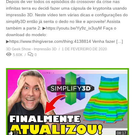
Depois de ver todos os episódios do crossover da crise nas
infinitas terra eu decidi fazer uma cápsula de kryptonita usando
impressão 3D. Neste vídeo tem várias dicas e configurações do
simplify3D então já senta o dedo no like e aproveite! Assista
também a parte 2: ▶https://youtu.be/Yy9z_ix3uyM Faça o
download do modelo:
▶https://www.thingiverse.com/thing:4138814 Venha fazer […]
3D Geek Show - Impressão 3D
1 DE FEVEREIRO DE 2020
5.60K
0
12
08:17