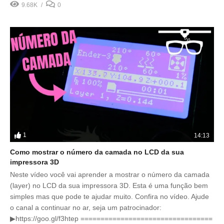
9.68K
0
1
14:13
Como mostrar o número da camada no LCD da sua
impressora 3D
Neste vídeo você vai aprender a mostrar o número da camada
(layer) no LCD da sua impressora 3D. Esta é uma função bem
simples mas que pode te ajudar muito. Confira no vídeo. Ajude
o canal a continuar no ar, seja um patrocinador:
▶https://goo.gl/f3htep =================================