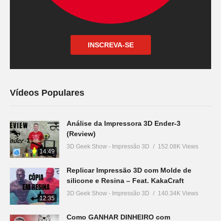
INSCREVA-SE
Vídeos Populares
Análise da Impressora 3D Ender-3
(Review)
3D Geek Show - Impressão 3D
152.08K Views
14:49
Replicar Impressão 3D com Molde de
silicone e Resina – Feat. KakaCraft
3D Geek Show - Impressão 3D
140.34K Views
12:35
Como GANHAR DINHEIRO com