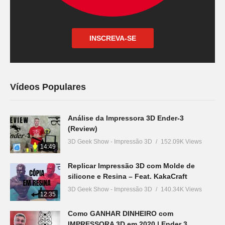
INSCREVA-SE
Vídeos Populares
Análise da Impressora 3D Ender-3
(Review)
3D Geek Show - Impressão 3D
152.09K Views
14:49
Replicar Impressão 3D com Molde de
silicone e Resina – Feat. KakaCraft
3D Geek Show - Impressão 3D
140.34K Views
12:35
Como GANHAR DINHEIRO com
IMPRESSORA 3D em 2020 | Ender 3