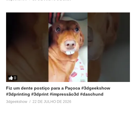
0
Fiz um dente postiço para a Paçoca #3dgeekshow
#3dprinting #3dprint #impressão3d #daschund
3dgeekshow
22 DE JULHO DE 2026