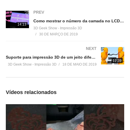
Produtos de impressão 3D super baratos:
▶
http://bit.ly/ListaProdutos3D
PREV
Como mostrar o número da camada no LCD da sua impressora 3D
Impressoras 3D boas e baratas:
14:13
3D Geek Show - Impressão 3D
(Creality 3D® Ender-3):
30 DE MARÇO DE 2019
▶
http://bit.ly/Ender3DGeekShow
NEXT
(Tevo Tornado)
Suporte para impressão 3D de um jeito diferente
▶
http://bit.ly/TevoTornado3DGeekShow
12:39
3D Geek Show - Impressão 3D
18 DE MAIO DE 2019
(Anet® A8)
▶
http://bit.ly/AnetA83DGeekShow
Vídeos relacionados
(Geeetech® A20M)
▶
https://ban.ggood.vip/9kwm
(Scaner 3D Ciclop)
▶
https://ban.ggood.vip/9kwo