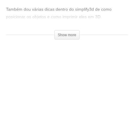
Também dou várias dicas dentro do simplify3d de como
posicionar os objetos e como imprimir eles em 3D.
Tive que dividir o vídeo em duas partes, esta é a parte1.
Show more
Para assistir a parte dois, acesse:
▶
Site Gambody:
▶
https://gambody.com/3d-models/viserion-game-of-thrones
Link para baixar a muralha:
▶
https://www.thingiverse.com/thing:
3559998
Ajude o canal a continuar no ar, seja um patrocinador:
▶
https://goo.gl/f3htep
=================================