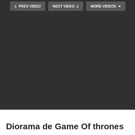
PREV VIDEO
NEXT VIDEO
MORE VIDEOS
Super Dica de como corrigir falhas no
fatiamento da sua impressão 3D com o
Simplify3D
Diorama de Game Of thrones