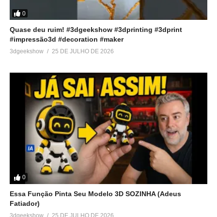
0
Quase deu ruim! #3dgeekshow #3dprinting #3dprint
#impressão3d #decoration #maker
3dgeekshow
25 DE JULHO DE 2026
0
Essa Função Pinta Seu Modelo 3D SOZINHA (Adeus
Fatiador)
3dgeekshow
25 DE JULHO DE 2026