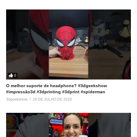
➤Mais em troca:
http://bit.ly/2FOIv3v
➤Zmaro Sobrinho:
http://bit.ly/2HRwzKT
➤Asas da Montanha:
http://bit.ly/2vRlYyn
➤MC Creations:
http://bit.ly/2IIlNr9
#3DGeekShow #Impressão3D #Impressora3D
#GameOfThrones #Viserion #GoT #GoTBR
Veja no youtube
(Visited 61 times, 1 visits today)
0
O melhor suporte de headphone? #3dgeekshow
#impressão3d #3dprinting #3dprint #spiderman
Relacionado
3dgeekshow
28 DE JULHO DE 2026
Diorama de Game Of
Imprimindo em 3D a espada
thrones usando Impressão
LongClaw – Game of
3D – pt. 2
Thrones
13 de abril de 2019
15 de julho de 2017
Em "Acabamento em
Em "Acabamento em