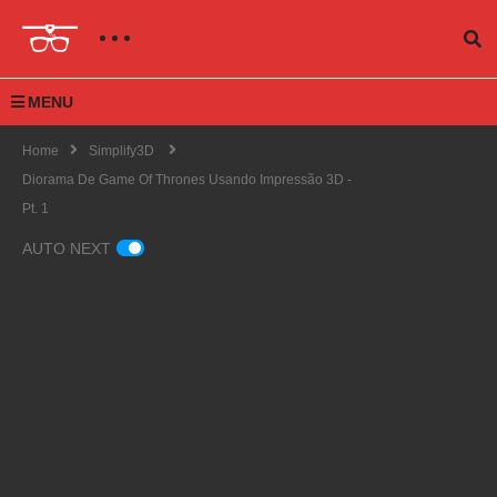
MENU
Home
Simplify3D
Diorama De Game Of Thrones Usando Impressão 3D -
Pt. 1
AUTO NEXT