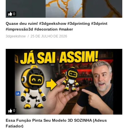
0
Quase deu ruim! #3dgeekshow #3dprinting #3dprint
#impressão3d #decoration #maker
3dgeekshow
25 DE JULHO DE 2026
0
Essa Função Pinta Seu Modelo 3D SOZINHA (Adeus
Fatiador)