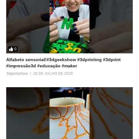
0
Alfabeto sensorial!#3dgeekshow #3dprinting #3dprint
#impressão3d #educação #maker
3dgeekshow
26 DE JULHO DE 2026