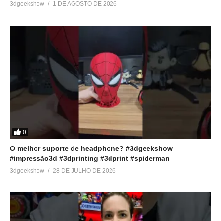
3dgeekshow
1 DE AGOSTO DE 2026
0
O melhor suporte de headphone? #3dgeekshow
#impressão3d #3dprinting #3dprint #spiderman
3dgeekshow
28 DE JULHO DE 2026