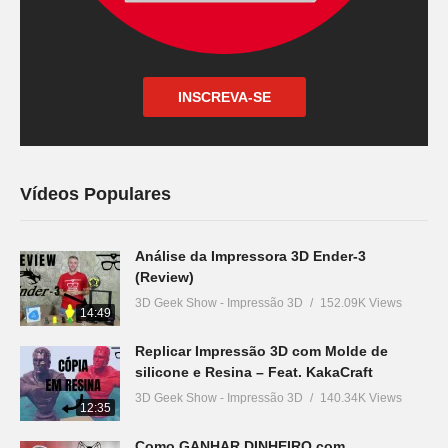
INSCREVA-SE
Vídeos Populares
Análise da Impressora 3D Ender-3
(Review)
3D Geek Show - Impressão 3D
152.09K Views
14:49
Replicar Impressão 3D com Molde de
silicone e Resina – Feat. KakaCraft
3D Geek Show - Impressão 3D
140.34K Views
12:35
Como GANHAR DINHEIRO com