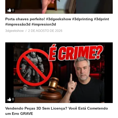
0
Porta chaves perfeito! #3dgeekshow #3dprinting #3dprint
#impressão3d #impresion3d
3dgeekshow
2 DE AGOSTO DE 2026
0
Vendendo Peças 3D Sem Licença? Você Está Cometendo
um Erro GRAVE