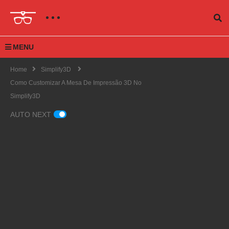
MENU
Home
Simplify3D
Como Customizar A Mesa De Impressão 3D No
Simplify3D
AUTO NEXT