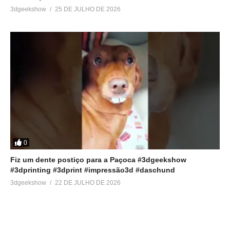
3dgeekshow
25 DE JULHO DE 2026
0
Fiz um dente postiço para a Paçoca #3dgeekshow
#3dprinting #3dprint #impressão3d #daschund
3dgeekshow
22 DE JULHO DE 2026