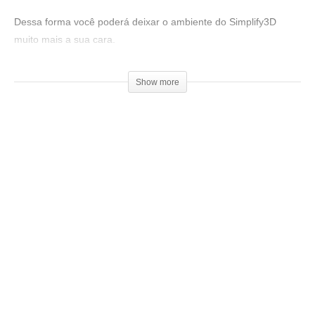
Dessa forma você poderá deixar o ambiente do Simplify3D
muito mais a sua cara.
Faça o download aqui:
Show more
▶
https://goo.gl/UnRoc8
Ajude o canal, seja um patrocinador e concorra a prêmios!
Doações a partir de R$1,00.
▶
https://goo.gl/f3htep
Compre filamentos com desconto usando o cupom:
3DGeekShow
▶
https://goo.gl/6Wkrjd
Acesse:
▶
http://www.3dgeekshow.com.br