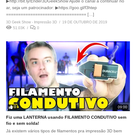
▶http://bit.ly/Ender3DGeekShow Ajude o canal a continuar no
ar, seja um patrocinador: ▶https://goo.gl/f3htep
================================= […]
3D Geek Show - Impressão 3D
19 DE OUTUBRO DE 2019
51.03K
0
0
09:00
Fiz uma LANTERNA usando FILAMENTO CONDUTIVO sem
fio e sem solda!
Já existem vários tipos de filamentos pra impressão 3D bem