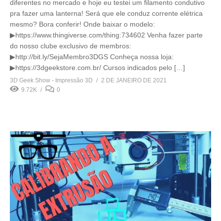
diferentes no mercado e hoje eu testei um filamento condutivo
pra fazer uma lanterna! Será que ele conduz corrente elétrica
mesmo? Bora conferir! Onde baixar o modelo:
▶https://www.thingiverse.com/thing:734602 Venha fazer parte
do nosso clube exclusivo de membros:
▶http://bit.ly/SejaMembro3DGS Conheça nossa loja:
▶https://3dgeekstore.com.br/ Cursos indicados pelo […]
3D Geek Show - Impressão 3D
2 DE JANEIRO DE 2021
9.72K
0