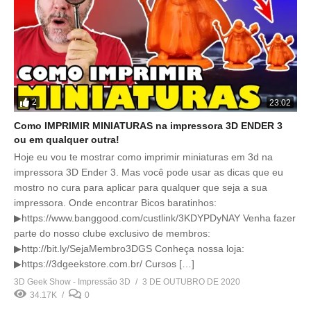
2
23:02
Como IMPRIMIR MINIATURAS na impressora 3D ENDER 3
ou em qualquer outra!
Hoje eu vou te mostrar como imprimir miniaturas em 3d na
impressora 3D Ender 3. Mas você pode usar as dicas que eu
mostro no cura para aplicar para qualquer que seja a sua
impressora. Onde encontrar Bicos baratinhos:
▶https://www.banggood.com/custlink/3KDYPDyNAY Venha fazer
parte do nosso clube exclusivo de membros:
▶http://bit.ly/SejaMembro3DGS Conheça nossa loja:
▶https://3dgeekstore.com.br/ Cursos […]
3D Geek Show - Impressão 3D
3 DE OUTUBRO DE 2020
34.17K
0