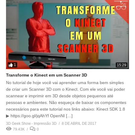
1
15:29
Transforme o Kinect em um Scanner 3D
No tutorial de hoje você vai aprender uma forma bem simples
de criar um Scanner 3D com o Kinect. Com ele você vai poder
scannear e imprimir em 3D desde objetos pequenos até
pessoas e ambientes. Não esqueça de baixar os componentes
necessários para este tutorial nos links abaixo: Kinect SDK 1.8
▶ https://goo.gl/jqAhYf OpenNI […]
3D Geek Show - Impressão 3D
8 DE ABRIL DE 2017
79.43K
0