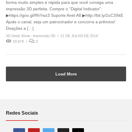
forma muito simples e rápida para que você consiga uma
impressão 3D perfeita. Compre o “Digital Indicator”:
▶https://goo.gl/RhYwz3 Suporte Anet A8 ▶http://bit.ly/2uC3XkE
Ajude o canal, seja um patrocinador e concorra a prêmios!
Doações a […]
3D Geek Show - Impressão 3D
21 DE JULHO DE 2018
29.87K
0
Load More
Redes Sociais