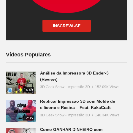
INSCREVA-SE
Vídeos Populares
Análise da Impressora 3D Ender-3
(Review)
3D Geek Show - Impressão 3D
152.09K Views
14:49
Replicar Impressão 3D com Molde de
silicone e Resina – Feat. KakaCraft
3D Geek Show - Impressão 3D
140.34K Views
12:35
Como GANHAR DINHEIRO com