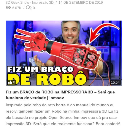
3D Geek Show - Impressão 3D
14 DE SETEMBRO DE 2019
6.07K
0
0
15:54
Fiz um BRAÇO de ROBÔ na IMPRESSORA 3D – Será que
funciona de verdade | Inmoov
Inspirado pelo robo do rato borra e do manual do mundo eu
resolvi também fazer um Robô na minha impressora 3D Eu fiz
ele baseado no projeto Open Source Inmoov que dá pra usar
impressão 3D. Será que ele realmente funciona? Bora conferir!