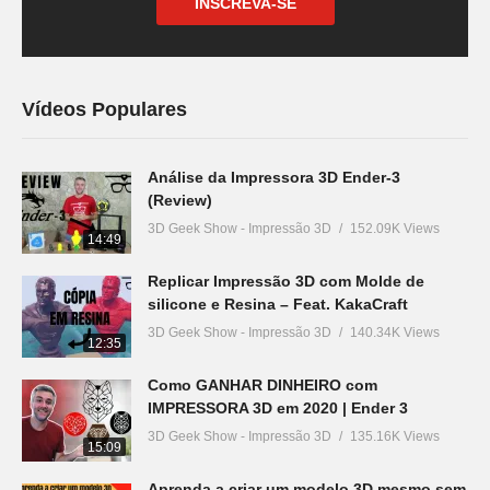
INSCREVA-SE
Vídeos Populares
Análise da Impressora 3D Ender-3
(Review)
3D Geek Show - Impressão 3D
152.09K Views
14:49
Replicar Impressão 3D com Molde de
silicone e Resina – Feat. KakaCraft
3D Geek Show - Impressão 3D
140.34K Views
12:35
Como GANHAR DINHEIRO com
IMPRESSORA 3D em 2020 | Ender 3
3D Geek Show - Impressão 3D
135.16K Views
15:09
Aprenda a criar um modelo 3D mesmo sem