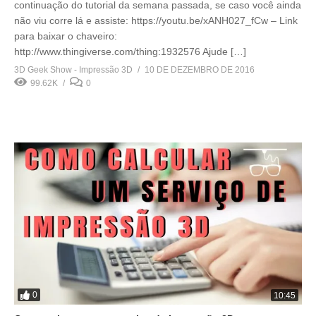
continuação do tutorial da semana passada, se caso você ainda
não viu corre lá e assiste: https://youtu.be/xANH027_fCw – Link
para baixar o chaveiro:
http://www.thingiverse.com/thing:1932576 Ajude […]
3D Geek Show - Impressão 3D
10 DE DEZEMBRO DE 2016
99.62K
0
0
10:45