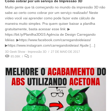
Como cobrar por um serviço de Impressão 3D
Muito gente que tá começando no mundo da impressão 3D não
sabe ao certo como cobrar por um serviço realizado! Neste
vídeo você vai aprender como pode fazer este cálculo de
maneira muito simples. Pra quem quiser baixar a planilha
gratuitamente, basta acessar esse link: ▶
https://bit.ly/Planilha3DGS Agência de Design Carregando
Idéias: ▶https://www.facebook.com/carregandoideiass/
▶https://www.instagram.com/carregandoideias/ Ajude […]
3D Geek Show - Impressão 3D
27 DE MAIO DE 2017
85.08K
0