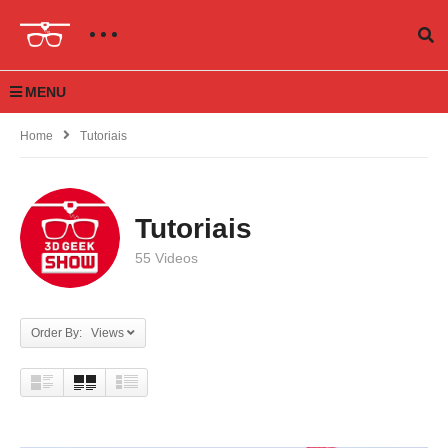
MENU
Home
Tutoriais
Tutoriais
55 Videos
Order By: Views