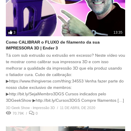
3
13:35
Como CALIBRAR o FLUXO de filamento da sua
IMPRESSORA 3D | Ender 3
Tá com sub extrusão ou extrusão em excesso? Neste vídeo vou
te mostrar como calibrar sua impressora 3D e com isso
melhorar a qualidade da impressão 3D que ela produz usando
o fatiador cura. Cubo de calibração:
▶https://www.thingiverse.com/thing:34553 Venha fazer parte do
nosso clube exclusivo de membros:
▶http://bit.ly/SejaMembro3DGS Cursos indicados pelo
3DGeekShow ▶http://bit.ly/Cursos3DGS Compre filamentos […]
3D Geek Show - Impressão 3D
11 DE ABRIL DE 2020
70.79K
0