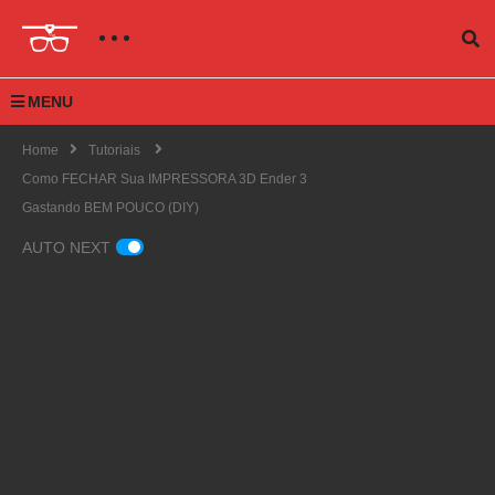
MENU
Home
Tutoriais
Como FECHAR Sua IMPRESSORA 3D Ender 3
Gastando BEM POUCO (DIY)
AUTO NEXT