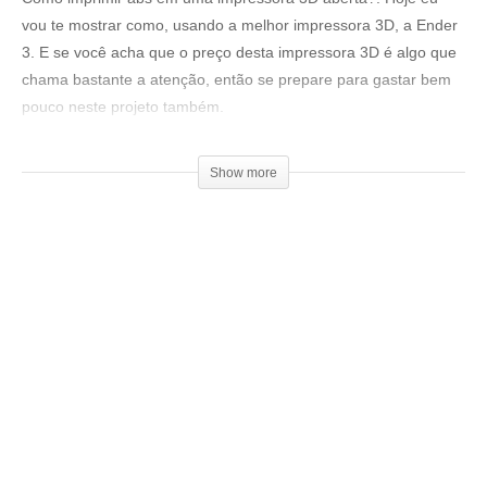
vou te mostrar como, usando a melhor impressora 3D, a Ender
3. E se você acha que o preço desta impressora 3D é algo que
chama bastante a atenção, então se prepare para gastar bem
pouco neste projeto também.
Projeto completo (Com todas as medidas e modelos 3D:
Show more
▶
https://www.thingiverse.com/thing:
3979961
Ajude o canal a continuar no ar, seja um patrocinador:
▶
https://goo.gl/f3htep
=================================
Produtos de impressão 3D super baratos:
▶
http://bit.ly/ListaProdutos3D
Impressoras 3D boas e baratas:
(Creality 3D® Ender-3):