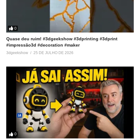
0
Quase deu ruim! #3dgeekshow #3dprinting #3dprint
#impressão3d #decoration #maker
3dgeekshow
25 DE JULHO DE 2026
0