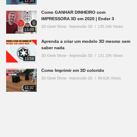
12:35
Como GANHAR DINHEIRO com
IMPRESSORA 3D em 2020 | Ender 3
3D Geek Show - Impressão 3D
135.16K Views
15:09
Aprenda a criar um modelo 3D mesmo sem
saber nada
3D Geek Show - Impressão 3D
131.15K Views
13:58
Como Imprimir em 3D colorido
3D Geek Show - Impressão 3D
99.62K Views
11:32