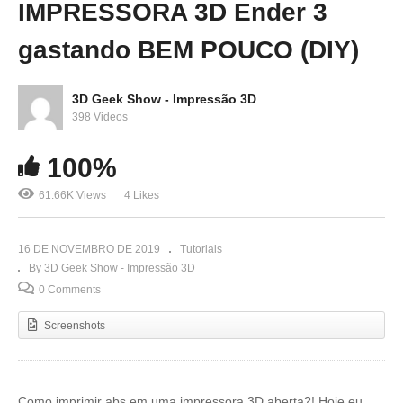
IMPRESSORA 3D Ender 3
gastando BEM POUCO (DIY)
3D Geek Show - Impressão 3D
398 Videos
100%
61.66K Views
4 Likes
16 DE NOVEMBRO DE 2019
Tutoriais
By 3D Geek Show - Impressão 3D
0 Comments
Screenshots
Como imprimir abs em uma impressora 3D aberta?! Hoje eu