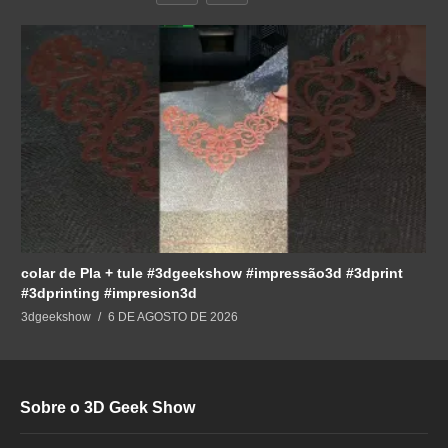
colar de Pla + tule #3dgeekshow #impressão3d #3dprint
#3dprinting #impresion3d
3dgeekshow
6 DE AGOSTO DE 2026
Sobre o 3D Geek Show