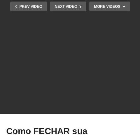
PREV VIDEO
NEXT VIDEO
MORE VIDEOS
Impressão 3D não planar (Non planar 3d
printing) – pt.3
Como FECHAR sua