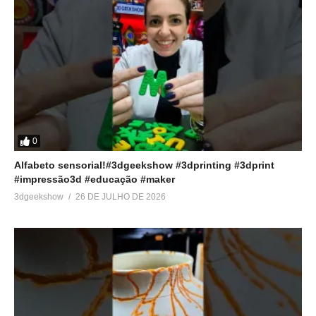
Em "Reviews"
0
Alfabeto sensorial!#3dgeekshow #3dprinting #3dprint
#impressão3d #educação #maker
3dgeekshow
26 DE JULHO DE 2026