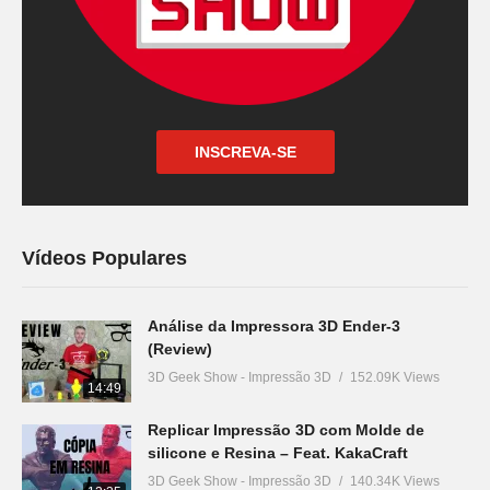
INSCREVA-SE
Vídeos Populares
Análise da Impressora 3D Ender-3
(Review)
3D Geek Show - Impressão 3D
152.09K Views
14:49
Replicar Impressão 3D com Molde de
silicone e Resina – Feat. KakaCraft
3D Geek Show - Impressão 3D
140.34K Views