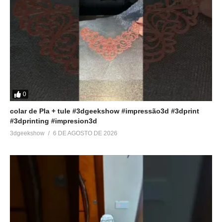
▶
http://bit.ly/SparkMaker
================================
Compre filamentos com desconto usando o cupom:
3DGeekShow
▶
https://goo.gl/6Wkrjd
Acesse:
0
▶
http://www.3dgeekshow.com.br
colar de Pla + tule #3dgeekshow #impressão3d #3dprint
#3dprinting #impresion3d
Redes sociais (Instagram, Facebook e Twitter):
3dgeekshow
6 DE AGOSTO DE 2026
▶ @3DGeekShow
Grupo no facebook
▶
https://goo.gl/eXceJj
Contato:
▶
3DGeekShow@gmail.com