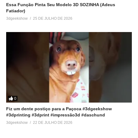
Essa Função Pinta Seu Modelo 3D SOZINHA (Adeus
Fatiador)
3dgeekshow
25 DE JULHO DE 2026
0
Fiz um dente postiço para a Paçoca #3dgeekshow
#3dprinting #3dprint #impressão3d #daschund
3dgeekshow
22 DE JULHO DE 2026