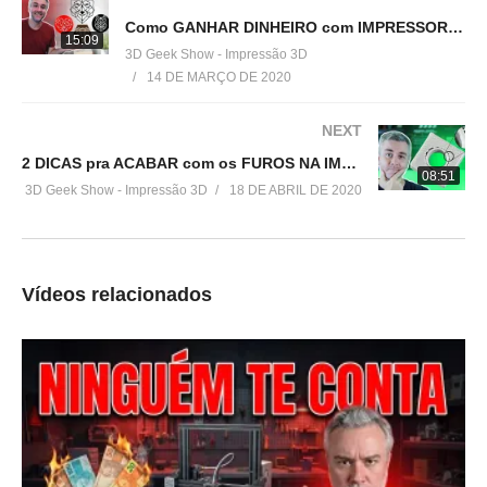
▶
http://bit.ly/ListaProdutos3D
Como GANHAR DINHEIRO com IMPRESSORA 3D em 2020 | Ender 3
15:09
3D Geek Show - Impressão 3D
Impressoras 3D boas e baratas:
14 DE MARÇO DE 2020
(Creality 3D® Ender-3):
▶
http://bit.ly/Ender3DGeekShow
NEXT
2 DICAS pra ACABAR com os FUROS NA IMPRESSÃO 3D | ENDER 3
(Tevo Tornado)
08:51
3D Geek Show - Impressão 3D
18 DE ABRIL DE 2020
▶
http://bit.ly/TevoTornado3DGeekShow
(Anet® A8)
▶
http://bit.ly/AnetA83DGeekShow
Vídeos relacionados
(Geeetech® A20M)
▶
https://ban.ggood.vip/9kwm
(Scaner 3D Ciclop)
▶
https://ban.ggood.vip/9kwo