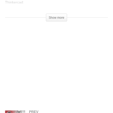
Thinkercad:
▶
https://www.tinkercad.com/
Show more
Modelo da placa:
▶
https://www.thingiverse.com/thing:
4234058
Venha fazer parte do nosso clube exclusivo de membros:
▶
http://bit.ly/SejaMembro3DGS
Cursos indicados pelo 3DGeekShow
▶
http://bit.ly/Cursos3DGS
Compre filamentos com desconto usando o cupom:
GeekShow2020
▶
https://3dlab.com.br/3dgeekshow
=================================
Produtos de impressão 3D super baratos:
PREV