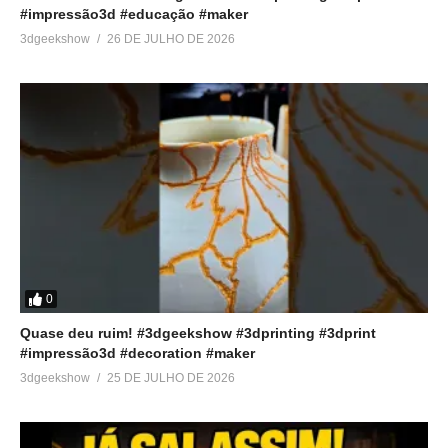
#impressão3d #educação #maker
3dgeekshow
26 DE JULHO DE 2026
0
Quase deu ruim! #3dgeekshow #3dprinting #3dprint
#impressão3d #decoration #maker
3dgeekshow
25 DE JULHO DE 2026