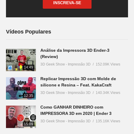
INSCREVA-SE
Vídeos Populares
Análise da Impressora 3D Ender-3
(Review)
3D Geek Show - Impressão 3D
152.09K Views
14:49
Replicar Impressão 3D com Molde de
silicone e Resina – Feat. KakaCraft
3D Geek Show - Impressão 3D
140.34K Views
12:35
Como GANHAR DINHEIRO com
IMPRESSORA 3D em 2020 | Ender 3
3D Geek Show - Impressão 3D
135.16K Views
15:09