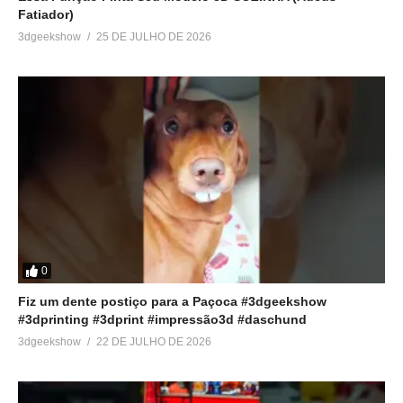
Fatiador)
3dgeekshow
25 DE JULHO DE 2026
0
Fiz um dente postiço para a Paçoca #3dgeekshow
#3dprinting #3dprint #impressão3d #daschund
3dgeekshow
22 DE JULHO DE 2026