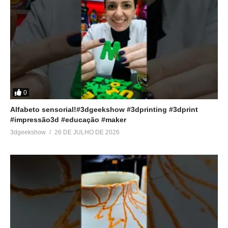
0
Alfabeto sensorial!#3dgeekshow #3dprinting #3dprint
#impressão3d #educação #maker
3dgeekshow
26 DE JULHO DE 2026