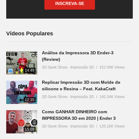
INSCREVA-SE
Vídeos Populares
Análise da Impressora 3D Ender-3
(Review)
3D Geek Show - Impressão 3D
152.09K Views
14:49
Replicar Impressão 3D com Molde de
silicone e Resina – Feat. KakaCraft
3D Geek Show - Impressão 3D
140.34K Views
12:35
Como GANHAR DINHEIRO com
IMPRESSORA 3D em 2020 | Ender 3
3D Geek Show - Impressão 3D
135.16K Views
15:09