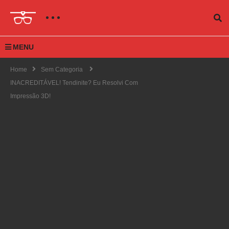
MENU
Home
Sem Categoria
INACREDITÁVEL! Tendinite? Eu Resolvi Com
Impressão 3D!