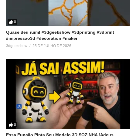
0
Quase deu ruim! #3dgeekshow #3dprinting #3dprint
#impressão3d #decoration #maker
3dgeekshow
25 DE JULHO DE 2026
0
Essa Função Pinta Seu Modelo 3D SOZINHA (Adeus