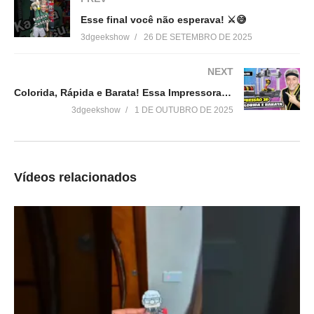
Esse final você não esperava! ⚔️😅
Loja 3DPrime:
3dgeekshow
26 DE SETEMBRO DE 2025
▶https://3dprime.com.br
Cupom: 3DGeekShow
NEXT
Colorida, Rápida e Barata! Essa Impressora 3D é Realmente Tudo Isso?
Venha fazer parte do nosso clube exclusivo de membros:
3dgeekshow
1 DE OUTUBRO DE 2025
▶http://bit.ly/SejaMembro3DGS
Conheça nossa loja:
▶https://3dgeekstore.com.br/
Vídeos relacionados
Cursos indicados pelo 3DGeekShow
▶http://bit.ly/Cursos3DGS
=================================
Acesse:
▶
http://www.3dgeekshow.com.br