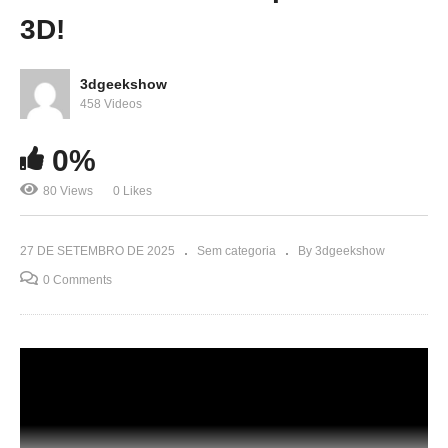
3D!
3dgeekshow
458 Videos
0%
80 Views
0 Likes
27 DE SETEMBRO DE 2025
Sem categoria
By 3dgeekshow
0 Comments