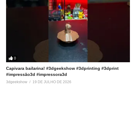
0
Capivara bailarina! #3dgeekshow #3dprinting #3dprint
#impressão3d #impressora3d
3dgeekshow
19 DE JULHO DE 2026