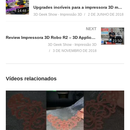
Upgrades incríveis para a impressora 3D modelo GB200+ da Factor3D – MEGA surpresa no final!
Grupo no facebook
14:48
3D Geek Show - Impressão 3D
2 DE JUNHO DE 2018
▶
https://goo.gl/eXceJj
NEXT
Contato:
Review Impressora 3D Robo R2 – 3D Applications
▶
3DGeekShow@gmail.com
23:50
3D Geek Show - Impressão 3D
3 DE NOVEMBRO DE 2018
PARCEIROS ALTAMENTE RECOMENDADOS:
➤LordSangreal:
http://molrc.com/url/fn
➤InspiraDrone:
http://bit.ly/2FAnwk6
➤Canal do Modelismo:
http://bit.ly/2G308cy
Vídeos relacionados
➤Perdidos na Matrix:
http://bit.ly/2FmEwXB
➤molRC:
http://bit.ly/2oW26Ug
➤RVDrones:
http://bit.ly/2G2qSdn
➤VTR:
http://bit.ly/2tlh2AF
➤DM Drones:
http://bit.ly/2FvMD7I
➤Skull Drones:
http://bit.ly/2FjNNnt
➤3D Geek Show:
http://bit.ly/2HfnLxU