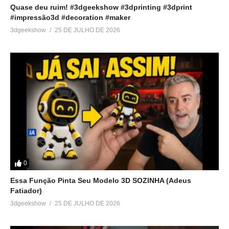
Quase deu ruim! #3dgeekshow #3dprinting #3dprint
#impressão3d #decoration #maker
3dgeekshow
25 DE JULHO DE 2026
0
Essa Função Pinta Seu Modelo 3D SOZINHA (Adeus
Fatiador)
3dgeekshow
25 DE JULHO DE 2026