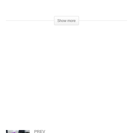
Gostou desta impressora?
Compre aqui:
Show more
▶
https://goo.gl/GT4QFa
Ajude o canal, seja um patrocinador e concorra a prêmios!
Doações a partir de R$1,00.
▶
https://goo.gl/f3htep
Compre filamentos com desconto usando o cupom:
3DGeekShow
▶
https://goo.gl/6Wkrjd
Acesse:
▶
http://www.3dgeekshow.com.br
Redes sociais (Instagram, Facebook e Twitter):
▶ @3DGeekShow
PREV