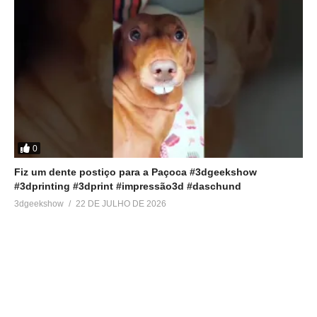
0
Fiz um dente postiço para a Paçoca #3dgeekshow
#3dprinting #3dprint #impressão3d #daschund
3dgeekshow
22 DE JULHO DE 2026