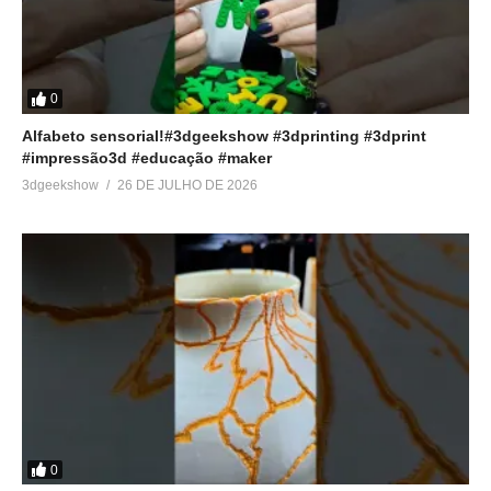
0
Alfabeto sensorial!#3dgeekshow #3dprinting #3dprint
#impressão3d #educação #maker
3dgeekshow
26 DE JULHO DE 2026
0