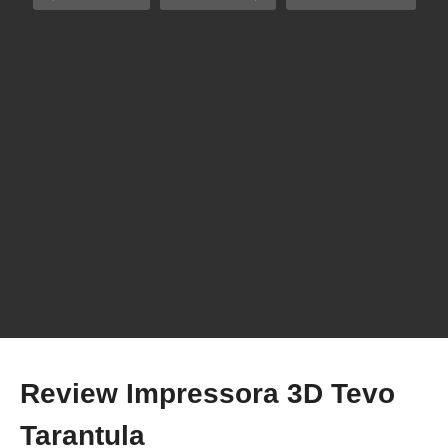
Review do Spray Adesivo da Cliever para
Impreesão 3D
Review Impressora 3D Tevo
Tarantula