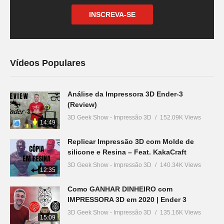
INSCREVA-SE
Vídeos Populares
Análise da Impressora 3D Ender-3
(Review)
3D Geek Show - Impressão 3D
152.09K Views
14:49
Replicar Impressão 3D com Molde de
silicone e Resina – Feat. KakaCraft
3D Geek Show - Impressão 3D
140.34K Views
12:35
Como GANHAR DINHEIRO com
IMPRESSORA 3D em 2020 | Ender 3
3D Geek Show - Impressão 3D
135.16K Views
15:09