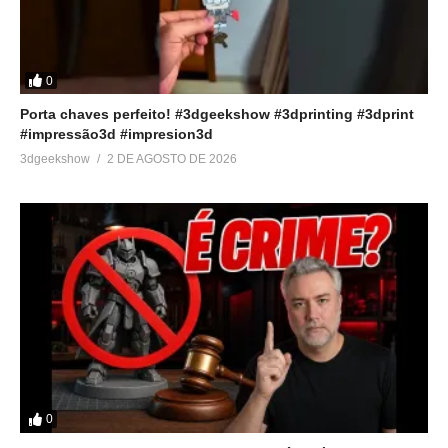
IMPRESSÃO 3D – Tudo
sobre a MegaExpo3DBR
(3D Talk Show)
1 de agosto de 2022
Em "Podcast"
0
Porta chaves perfeito! #3dgeekshow #3dprinting #3dprint
#impressão3d #impresion3d
3dgeekshow
2 DE AGOSTO DE 2026
0