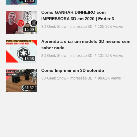
12:35
Como GANHAR DINHEIRO com
IMPRESSORA 3D em 2020 | Ender 3
3D Geek Show - Impressão 3D
135.16K Views
15:09
Aprenda a criar um modelo 3D mesmo sem
saber nada
3D Geek Show - Impressão 3D
131.15K Views
13:58
Como Imprimir em 3D colorido
3D Geek Show - Impressão 3D
99.62K Views
11:32