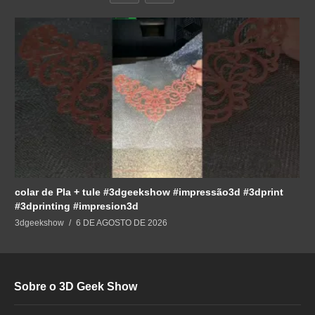
colar de Pla + tule #3dgeekshow #impressão3d #3dprint
#3dprinting #impresion3d
3dgeekshow
6 DE AGOSTO DE 2026
Sobre o 3D Geek Show