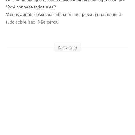
Você conhece todos eles?
Vamos abordar esse assunto com uma pessoa que entende
tudo sobre isso! Não perca!
Esse episódio vai ficar gravado no canal 3D Talk Show:
▶
https://www.youtube.com/channel/UC34YRHnTrgjbNx489dPq6
Show more
vw
Inscreva-se lá também para não perder nenhum conteúdo!
Convidado Cleber Rampazo:
▶ @3dx_filamentos
Venha fazer parte do nosso clube exclusivo de membros:
▶
http://bit.ly/SejaMembro3DGS
Conheça nossa loja: