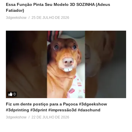
Essa Função Pinta Seu Modelo 3D SOZINHA (Adeus
Fatiador)
3dgeekshow
25 DE JULHO DE 2026
0
Fiz um dente postiço para a Paçoca #3dgeekshow
#3dprinting #3dprint #impressão3d #daschund
3dgeekshow
22 DE JULHO DE 2026