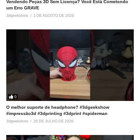
Vendendo Peças 3D Sem Licença? Você Está Cometendo
um Erro GRAVE
3dgeekshow
1 DE AGOSTO DE 2026
0
O melhor suporte de headphone? #3dgeekshow
#impressão3d #3dprinting #3dprint #spiderman
3dgeekshow
28 DE JULHO DE 2026