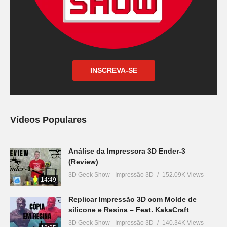
INSCREVA-SE
Vídeos Populares
Análise da Impressora 3D Ender-3
(Review)
3D Geek Show - Impressão 3D
152.09K Views
14:49
Replicar Impressão 3D com Molde de
silicone e Resina – Feat. KakaCraft
3D Geek Show - Impressão 3D
140.34K Views