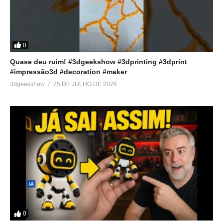
0
Quase deu ruim! #3dgeekshow #3dprinting #3dprint
#impressão3d #decoration #maker
3dgeekshow
25 DE JULHO DE 2026
0