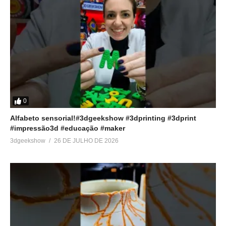
0
Alfabeto sensorial!#3dgeekshow #3dprinting #3dprint
#impressão3d #educação #maker
3dgeekshow
26 DE JULHO DE 2026