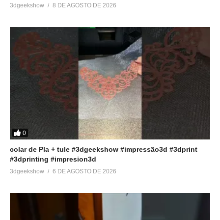
3dgeekshow
8 DE AGOSTO DE 2026
0
colar de Pla + tule #3dgeekshow #impressão3d #3dprint
#3dprinting #impresion3d
3dgeekshow
6 DE AGOSTO DE 2026