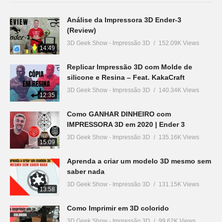
Análise da Impressora 3D Ender-3
(Review)
3D Geek Show - Impressão 3D
152.09K Views
14:49
Replicar Impressão 3D com Molde de
silicone e Resina – Feat. KakaCraft
3D Geek Show - Impressão 3D
140.34K Views
12:35
Como GANHAR DINHEIRO com
IMPRESSORA 3D em 2020 | Ender 3
3D Geek Show - Impressão 3D
135.16K Views
15:09
Aprenda a criar um modelo 3D mesmo sem
saber nada
3D Geek Show - Impressão 3D
131.15K Views
13:58
Como Imprimir em 3D colorido
3D Geek Show - Impressão 3D
99.62K Views