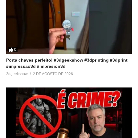
0
Porta chaves perfeito! #3dgeekshow #3dprinting #3dprint
#impressão3d #impresion3d
3dgeekshow
2 DE AGOSTO DE 2026