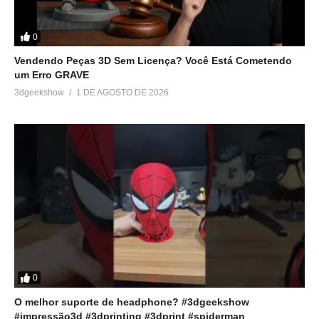
0
Vendendo Peças 3D Sem Licença? Você Está Cometendo
um Erro GRAVE
3dgeekshow
1 DE AGOSTO DE 2026
0
O melhor suporte de headphone? #3dgeekshow
#impressão3d #3dprinting #3dprint #spiderman