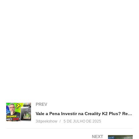
(Visited 52 times, 1 visits today)
Relacionado
Unboxing Impressora 3D –
Como Customizar Suportes
Stella (Boa Impressão 3D)
para Impressão 3d
13 de agosto de 2017
11 de março de 2017
Em "Unboxing"
Em "Dicas"
Review Impressora 3D Stella
– Boa Impressão 3D
PREV
30 de setembro de 2017
Vale a Pena Investir na Creality K2 Plus? Review Completo!
Em "Reviews"
3dgeekshow
5 DE JULHO DE 2025
NEXT