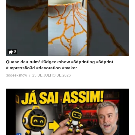
0
Quase deu ruim! #3dgeekshow #3dprinting #3dprint
#impressão3d #decoration #maker
3dgeekshow
25 DE JULHO DE 2026