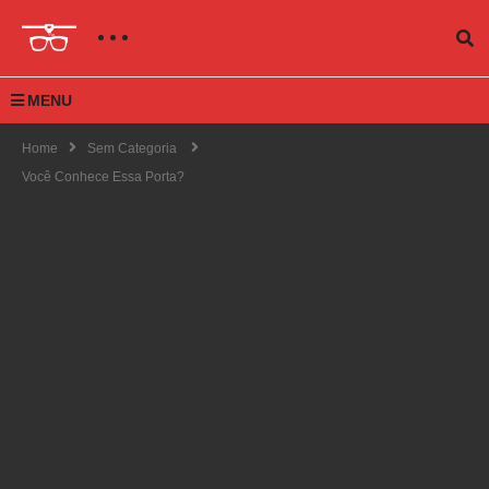
MENU
Home
Sem Categoria
Você Conhece Essa Porta?