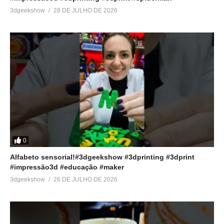
3dgeekshow
28 DE JULHO DE 2026
0
Alfabeto sensorial!#3dgeekshow #3dprinting #3dprint
#impressão3d #educação #maker
3dgeekshow
26 DE JULHO DE 2026