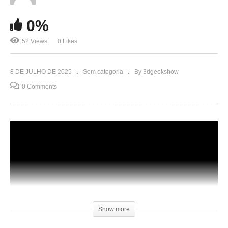
0%
52 Views
0 Likes
8 DE JULHO DE 2025
Sem categoria
By 3dgeekshow
0 Comments
Show more