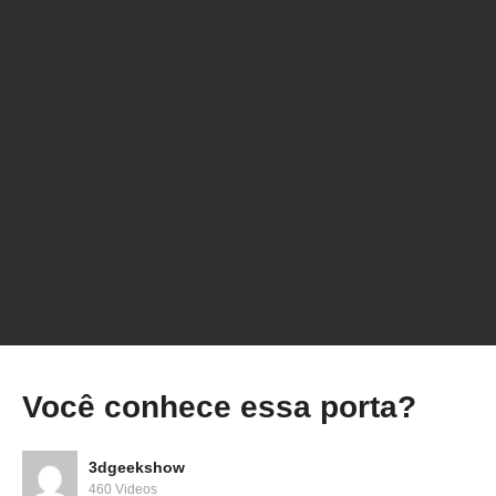
#3dgeekshow #3dprinting #impressão3d
#3dprint #backtothefuture #impressora3d
Você conhece essa porta?
3dgeekshow
460 Videos