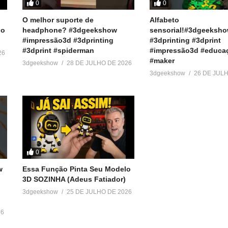
0
0
O melhor suporte de
Alfabeto
do
headphone? #3dgeekshow
sensorial!#3dgeeksh
#impressão3d #3dprinting
#3dprinting #3dprint
#3dprint #spiderman
#impressão3d #educa
26
#maker
3dgeekshow
28 DE JULHO DE 2026
3dgeekshow
26 DE JUL
0
w
Essa Função Pinta Seu Modelo
3D SOZINHA (Adeus Fatiador)
3dgeekshow
25 DE JULHO DE 2026
26