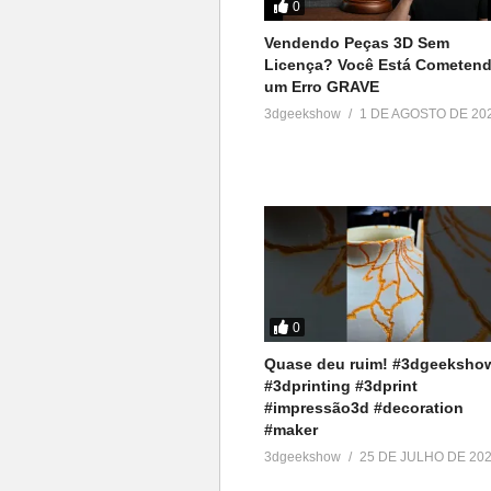
0
Vendendo Peças 3D Sem
Licença? Você Está Cometen
um Erro GRAVE
3dgeekshow
1 DE AGOSTO DE 20
0
Quase deu ruim! #3dgeeksho
#3dprinting #3dprint
#impressão3d #decoration
#maker
3dgeekshow
25 DE JULHO DE 20