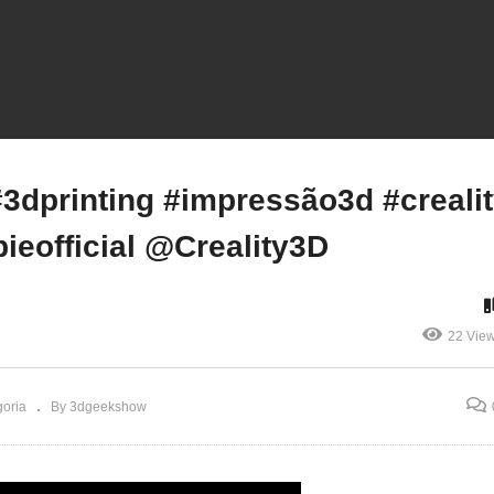
dgeekshow #3dprinting
#3dgeekshow #3dprintin
mpressão3d #supergirl
#impressão3d #creality
dprint #impressora3d
#3dprint @Nexbieofficial
impressao3d
@Creality3D
dprinting #impressão3d #creali
ieofficial @Creality3D
22 Vie
oria
By 3dgeekshow