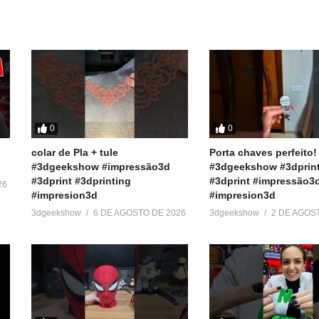
Em "Dicas"
Em "Reviews"
0
0
colar de Pla + tule
Porta chaves perfeito!
#3dgeekshow #impressão3d
#3dgeekshow #3dprin
#3dprint #3dprinting
#3dprint #impressão3
26
#impresion3d
#impresion3d
3dgeekshow
6 DE AGOSTO DE 2026
3dgeekshow
2 DE AGOS