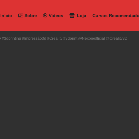
Início
Sobre
Vídeos
Loja
Cursos Recomendad
#3dprinting #impressão3d #creality #3dprint @Nexbieofficial @Creality3D