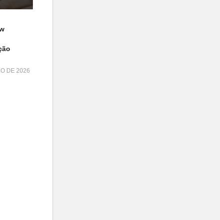
ow
ção
HO DE 2026