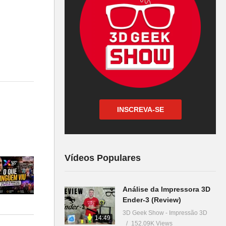
INSCREVA-SE
Vídeos Populares
Análise da Impressora 3D
Ender-3 (Review)
a –
3D Geek Show - Impressão 3D
14:49
152.09K Views