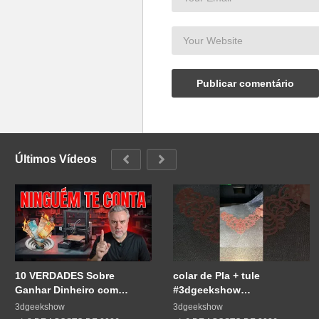
Últimos Vídeos
10 VERDADES Sobre
colar de Pla + tule
Ganhar Dinheiro com
#3dgeekshow
Impressão 3D
#impressão3d #3dprint
3dgeekshow
3dgeekshow
#3dprinting #impresion3d