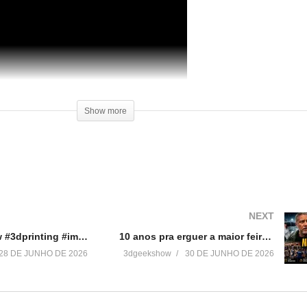
Show more
NEXT
#3dgeekshow #3dprinting #impressão3d #supergirl #3dprint #impressora3d #impressao3d
10 anos pra erguer a maior feira 3D do país: a história real!
28 DE JUNHO DE 2026
3dgeekshow
30 DE JUNHO DE 2026
a
Como Customizar Suportes para
Review Impressora 3D Stell
Impressão 3d
Boa Impressão 3D
11 de março de 2017
30 de setembro de 2017