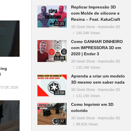
Replicar Impressão 3D
com Molde de silicone e
Resina – Feat. KakaCraft
12:35
3D Geek Show - Impressão 3D
140.34K Views
Como GANHAR DINHEIRO
com IMPRESSORA 3D em
2020 | Ender 3
15:09
3D Geek Show - Impressão 3D
135.16K Views
ting
d
Aprenda a criar um modelo
3D mesmo sem saber nada
TO DE 2026
3D Geek Show - Impressão 3D
13:58
131.15K Views
Como Imprimir em 3D
colorido
3D Geek Show - Impressão 3D
11:32
99.62K Views