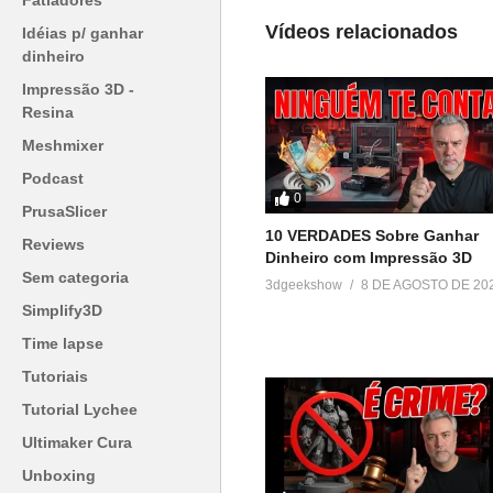
Fatiadores
Em "Unboxing"
Vídeos relacionados
Idéias p/ ganhar
dinheiro
Impressão 3D -
Resina
Meshmixer
Podcast
0
PrusaSlicer
10 VERDADES Sobre Ganhar
Reviews
Dinheiro com Impressão 3D
Sem categoria
3dgeekshow
8 DE AGOSTO DE 20
Simplify3D
Time lapse
Tutoriais
Tutorial Lychee
Ultimaker Cura
Unboxing