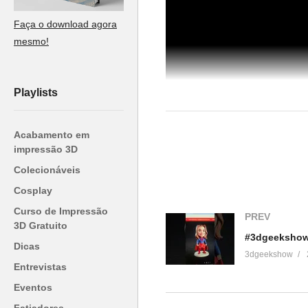
Faça o download agora
mesmo!
Playlists
Acabamento em
impressão 3D
Colecionáveis
Cosplay
(Visited 22 times, 1 visits today)
Curso de Impressão
PREV
3D Gratuito
Relacionado
Dicas
3dgeekshow
Entrevistas
Unboxing Impressora 3D – Stell
Eventos
(Boa Impressão 3D)
13 de agosto de 2017