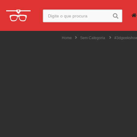
Home
Sem Categoria
#3dgeekshow 