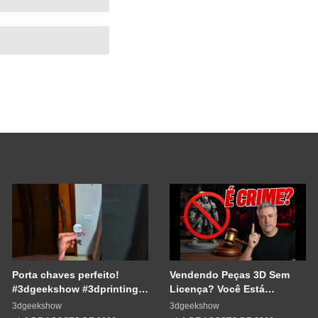
Porta chaves perfeito!
Vendendo Peças 3D Sem
#3dgeekshow #3dprinting
Licença? Você Está
#3dprint #impressão3d
Cometendo um Erro GRAVE
3dgeekshow
3dgeekshow
#impresion3d