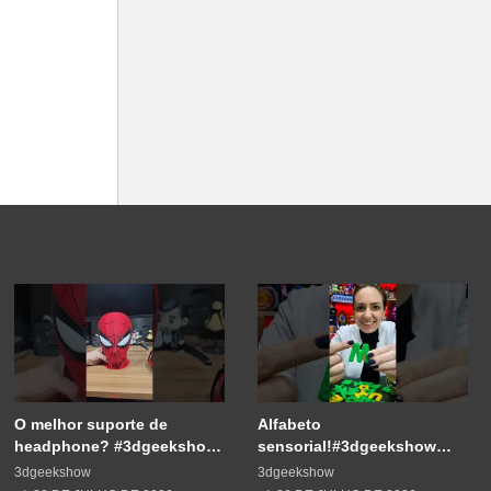
O melhor suporte de
Alfabeto
headphone? #3dgeekshow
sensorial!#3dgeekshow
#impressão3d #3dprinting
#3dprinting #3dprint
3dgeekshow
3dgeekshow
#3dprint #spiderman
#impressão3d #educação