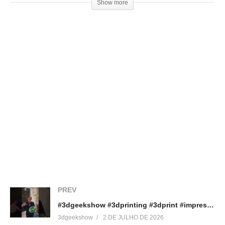
Show more
(Visited 24 times, 1 visits today)
Relacionado
Unboxing Impressora 3D –
Como Customizar Suportes
Stella (Boa Impressão 3D)
para Impressão 3d
13 de agosto de 2017
11 de março de 2017
Em "Unboxing"
Em "Dicas"
Review Impressora 3D Stella
– Boa Impressão 3D
PREV
30 de setembro de 2017
#3dgeekshow #3dprinting #3dprint #impressão3d #copadomundo
Em "Reviews"
3dgeekshow
2 DE JULHO DE 2026