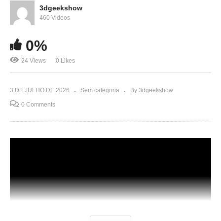
3dgeekshow
460 Videos
0%
24 Views
0 Likes
3 DE JULHO DE 2026
Sem categoria
By 3dgeekshow
0 Comments