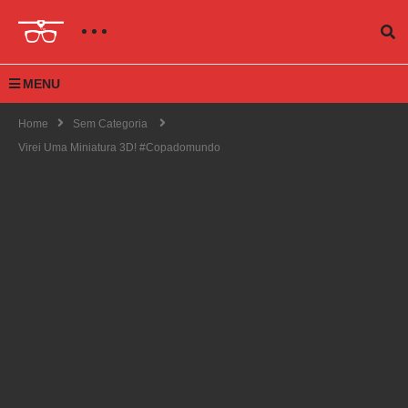
MENU
Home
Sem Categoria
Virei Uma Miniatura 3D! #copadomundo