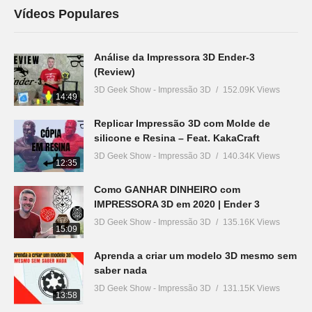
Vídeos Populares
Análise da Impressora 3D Ender-3
(Review)
3D Geek Show - Impressão 3D
152.09K Views
14:49
Replicar Impressão 3D com Molde de
silicone e Resina – Feat. KakaCraft
3D Geek Show - Impressão 3D
140.34K Views
12:35
Como GANHAR DINHEIRO com
IMPRESSORA 3D em 2020 | Ender 3
3D Geek Show - Impressão 3D
135.16K Views
15:09
Aprenda a criar um modelo 3D mesmo sem
saber nada
3D Geek Show - Impressão 3D
131.15K Views
13:58