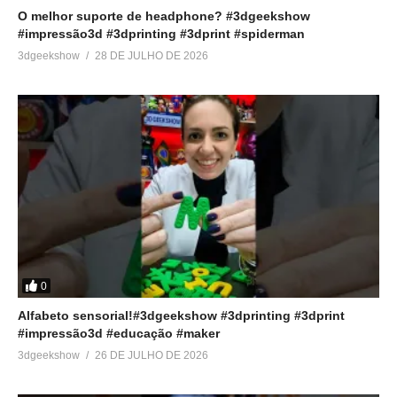
O melhor suporte de headphone? #3dgeekshow
#impressão3d #3dprinting #3dprint #spiderman
3dgeekshow
28 DE JULHO DE 2026
0
Alfabeto sensorial!#3dgeekshow #3dprinting #3dprint
#impressão3d #educação #maker
3dgeekshow
26 DE JULHO DE 2026