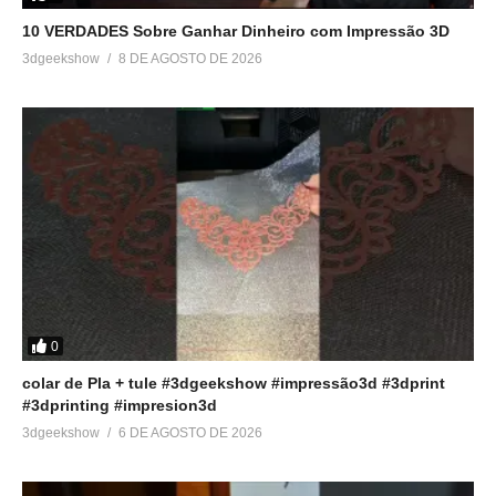
10 VERDADES Sobre Ganhar Dinheiro com Impressão 3D
3dgeekshow
8 DE AGOSTO DE 2026
0
colar de Pla + tule #3dgeekshow #impressão3d #3dprint
#3dprinting #impresion3d
3dgeekshow
6 DE AGOSTO DE 2026