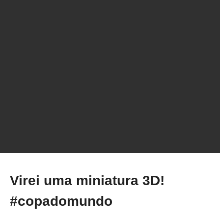
10 anos pra erguer a maior feira 3D do país: a
história real!
Virei uma miniatura 3D!
#copadomundo