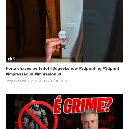
0
Porta chaves perfeito! #3dgeekshow #3dprinting #3dprint
#impressão3d #impresion3d
3dgeekshow
2 DE AGOSTO DE 2026