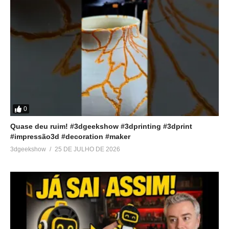
0
Quase deu ruim! #3dgeekshow #3dprinting #3dprint
#impressão3d #decoration #maker
3dgeekshow
25 DE JULHO DE 2026