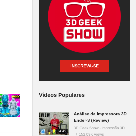
INSCREVA-SE
Vídeos Populares
Análise da Impressora 3D
Ender-3 (Review)
a –
3D Geek Show - Impressão 3D
14:49
152.09K Views