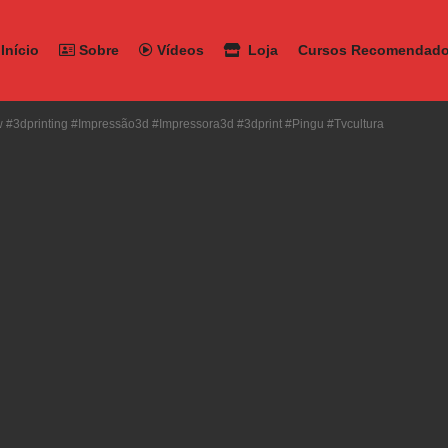
Início
Sobre
Vídeos
Loja
Cursos Recomendad
#3dprinting #impressão3d #impressora3d #3dprint #pingu #tvcultura