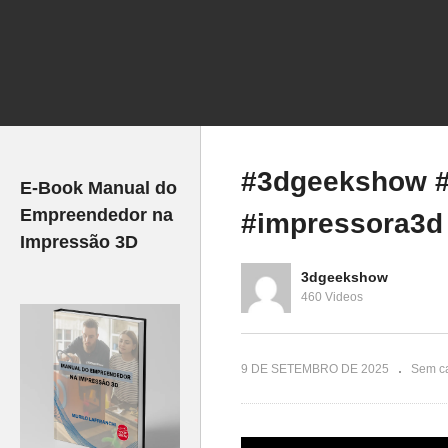
3dprinting
ressão3d
Im
En
O REI DOS PIRATAS!
Ba
#3dgeekshow #
E-Book Manual do
Empreendedor na
#impressora3d 
Impressão 3D
3dgeekshow
460 Videos
9 DE SETEMBRO DE 2025
Sem ca