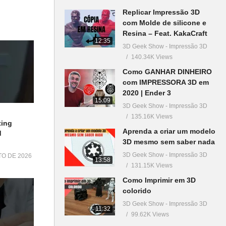
Replicar Impressão 3D
com Molde de silicone e
Resina – Feat. KakaCraft
12:35
3D Geek Show - Impressão 3D
140.34K Views
Como GANHAR DINHEIRO
com IMPRESSORA 3D em
2020 | Ender 3
15:09
3D Geek Show - Impressão 3D
135.16K Views
ting
Aprenda a criar um modelo
d
3D mesmo sem saber nada
3D Geek Show - Impressão 3D
TO DE 2026
13:58
131.15K Views
Como Imprimir em 3D
colorido
3D Geek Show - Impressão 3D
11:32
99.62K Views