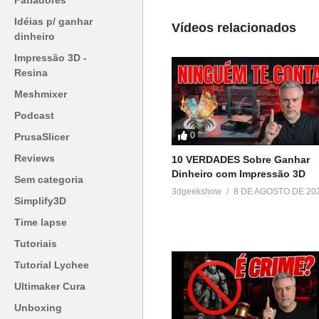
Fatiadores
Em "Unboxing"
Idéias p/ ganhar
Vídeos relacionados
dinheiro
Impressão 3D -
Resina
Meshmixer
Podcast
0
PrusaSlicer
Reviews
10 VERDADES Sobre Ganhar
Dinheiro com Impressão 3D
Sem categoria
3dgeekshow
8 DE AGOSTO DE 20
Simplify3D
Time lapse
Tutoriais
Tutorial Lychee
Ultimaker Cura
Unboxing