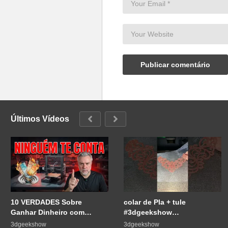
Últimos Vídeos
10 VERDADES Sobre
colar de Pla + tule
Ganhar Dinheiro com
#3dgeekshow
Impressão 3D
#impressão3d #3dprint
3dgeekshow
3dgeekshow