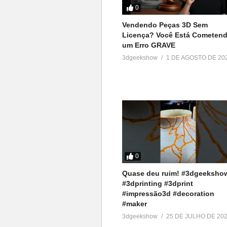
0
Vendendo Peças 3D Sem
Licença? Você Está Cometen
um Erro GRAVE
3dgeekshow
1 DE AGOSTO DE 20
0
Quase deu ruim! #3dgeeksho
#3dprinting #3dprint
#impressão3d #decoration
#maker
3dgeekshow
25 DE JULHO DE 20