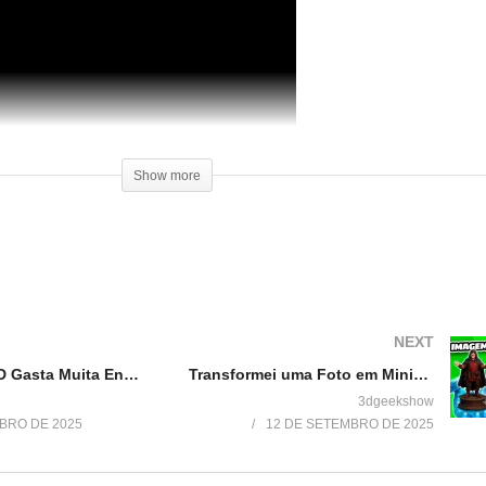
Show more
NEXT
Impressora 3D Gasta Muita Energia? Teste Real com a Bambu Lab A1 Mini!
Transformei uma Foto em Miniatura 3D (Sem Saber Modelar!) – Hitem3D
3dgeekshow
BRO DE 2025
12 DE SETEMBRO DE 2025
a
Como Customizar Suportes para
Review Impressora 3D Stell
Impressão 3d
Boa Impressão 3D
11 de março de 2017
30 de setembro de 2017