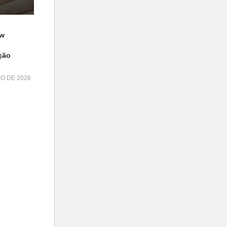
ow
ção
HO DE 2026