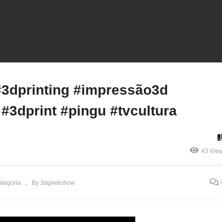
#3dgeekshow #3dprintin
pressora 3D Gasta Muita
#impressão3d
ergia? Teste Real com a
#impressora3d #3dprint
mbu Lab A1 Mini!
#pingu #tvcultura
3dprinting #impressão3d
#3dprint #pingu #tvcultura
43 Vie
tegoria
By 3dgeekshow