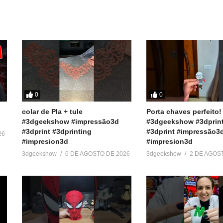
Em "Dicas"
Em "Reviews"
0
0
colar de Pla + tule
Porta chaves perfeito!
#3dgeekshow #impressão3d
#3dgeekshow #3dprin
#3dprint #3dprinting
#3dprint #impressão3
26
#impresion3d
#impresion3d
3dgeekshow
6 DE AGOSTO DE 2026
3dgeekshow
2 DE AGOS