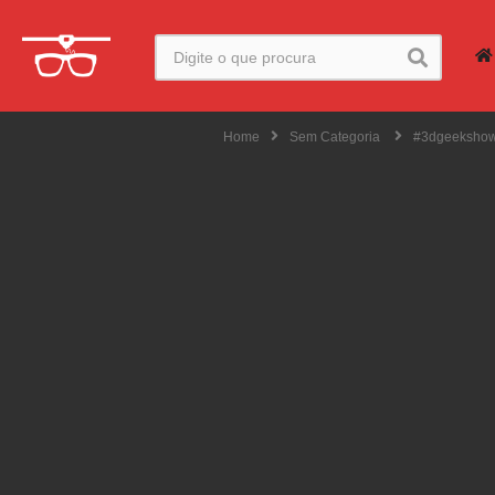
Home
Sem Categoria
#3dgeekshow 