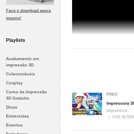
Faça o download agora
mesmo!
Playlists
Acabamento em
impressão 3D
Colecionáveis
Cosplay
(Visited 43 times, 1 visits today)
Curso de Impressão
PREV
3D Gratuito
Relacionado
Dicas
3dgeekshow
Entrevistas
6 DE SETEM
Unboxing Impressora 3D – Stell
Eventos
(Boa Impressão 3D)
13 de agosto de 2017