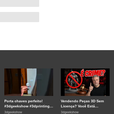
Porta chaves perfeito!
Vendendo Peças 3D Sem
#3dgeekshow #3dprinting
Licença? Você Está
#3dprint #impressão3d
Cometendo um Erro GRAVE
3dgeekshow
3dgeekshow