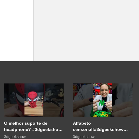
O melhor suporte de
Alfabeto
headphone? #3dgeekshow
sensorial!#3dgeekshow
#impressão3d #3dprinting
#3dprinting #3dprint
3dgeekshow
3dgeekshow