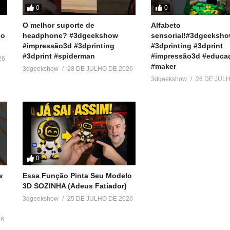
0
0
O melhor suporte de
Alfabeto
do
headphone? #3dgeekshow
sensorial!#3dgeeksh
#impressão3d #3dprinting
#3dprinting #3dprint
#3dprint #spiderman
#impressão3d #educa
26
#maker
3dgeekshow
28 DE JULHO DE 2026
3dgeekshow
26 DE JUL
0
w
Essa Função Pinta Seu Modelo
3D SOZINHA (Adeus Fatiador)
3dgeekshow
25 DE JULHO DE 2026
26