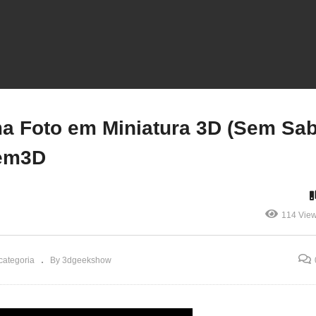
dgeekshow #3dprinting
impressão3d
Transformei uma Foto e
mpressora3d #3dprint
Miniatura 3D (Sem Saber
ingu #tvcultura
Modelar!) – Hitem3D
a Foto em Miniatura 3D (Sem Sa
tem3D
114 Vie
categoria
By 3dgeekshow