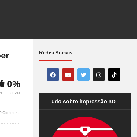
m
5 Dicas para Escolher uma
Impressora 3D
E esse final
Redes Sociais
ber
0%
ws
0 Likes
Tudo sobre impressão 3D
0 Comments