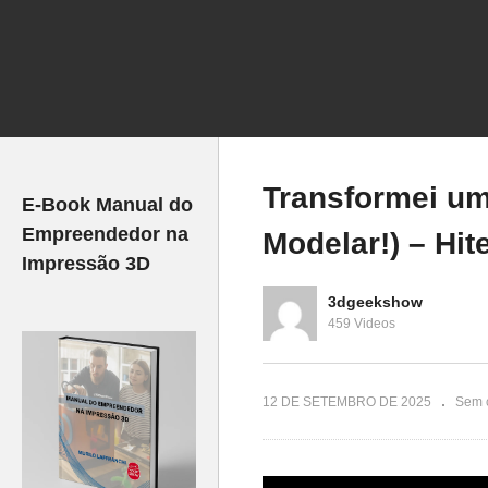
#3
Impressora 3D Gasta Muita
#
Energia? Teste Real com a
#i
RATAS!
Bambu Lab A1 Mini!
#p
Transformei um
E-Book Manual do
Empreendedor na
Modelar!) – Hi
Impressão 3D
3dgeekshow
459 Videos
12 DE SETEMBRO DE 2025
Sem 