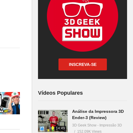
INSCREVA-SE
 eu testei
uma foto
Vídeos Populares
Análise da Impressora 3D
Ender-3 (Review)
3D Geek Show - Impressão 3D
14:49
152.09K Views