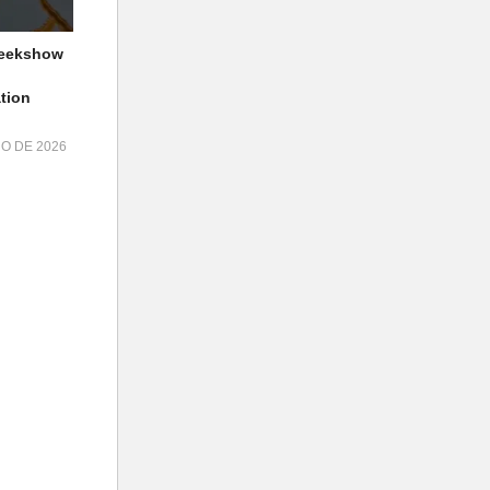
geekshow
tion
HO DE 2026
3D
agem
a