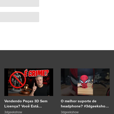
Vendendo Peças 3D Sem
O melhor suporte de
Licença? Você Está
headphone? #3dgeekshow
Cometendo um Erro GRAVE
#impressão3d #3dprinting
3dgeekshow
3dgeekshow