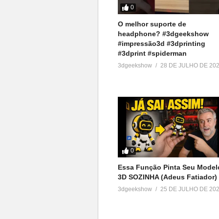
Grupo no facebook
0
▶https://goo.gl/eXceJj
O melhor suporte de
headphone? #3dgeekshow
Contato:
#impressão3d #3dprinting
▶
murilo@3DGeekShow.com.br
#3dprint #spiderman
3dgeekshow
28 DE JULHO DE 20
#3DGeekShow #Impressão3D #Im
#3DGeneratorTool #3DTool
(Visited 114 times, 2 visits today)
Relacionado
0
Transformei uma Foto em
Essa Função Pinta Seu Model
Modelo 3D com a IA Hitem3D!
3D SOZINHA (Adeus Fatiador)
22 de outubro de 2025
3dgeekshow
25 DE JULHO DE 20
Em "Sem categoria"