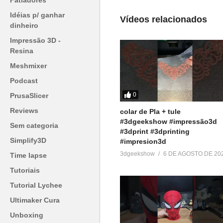
Fatiadores
▶https://www.hitem3d.ai/?sp_s
Idéias p/ ganhar
Vídeos relacionados
dinheiro
Venha fazer parte do nosso clu
▶http://bit.ly/SejaMembro3DGS
Impressão 3D -
Resina
Conheça nossa loja:
Meshmixer
▶https://3dgeekstore.com.br/
Podcast
0
PrusaSlicer
Cursos indicados pelo 3DGeek
Reviews
colar de Pla + tule
▶http://bit.ly/Cursos3DGS
#3dgeekshow #impressão3d
Sem categoria
#3dprint #3dprinting
=========================
Simplify3D
#impresion3d
Acesse:
3dgeekshow
6 DE AGOSTO DE 20
Time lapse
▶
http://www.3dgeekshow.com.b
Tutoriais
Tutorial Lychee
Redes sociais (Instagram, Tikto
Ultimaker Cura
▶ @3DGeekShow
Unboxing