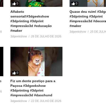
0
0
Alfabeto
Quase deu ruim! #3d
sensorial!#3dgeekshow
#3dprinting #3dprint
#3dprinting #3dprint
#impressão3d #decora
#impressão3d #educação
#maker
#maker
26
3dgeekshow
25 DE JUL
3dgeekshow
26 DE JULHO DE 2026
pressora3D #3DPrinter #3DPrinting #Hitem3D #Hitem3D1.5 #Sparc
0
Transformei uma FOTO em 3D e
Transforme QUALQUER im
o
Fiz um dente postiço para a
o resultado me assustou
em 3D com essa ferrament
Paçoca #3dgeekshow
18 de abril de 2026
incrível!
#3dprinting #3dprint
26
Em "Sem categoria"
26 de novembro de 2025
#impressão3d #daschund
Em "Sem categoria"
3dgeekshow
22 DE JULHO DE 2026