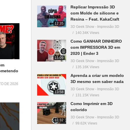
Replicar Impressão 3D
com Molde de silicone e
Resina – Feat. KakaCraft
12:35
3D Geek Show - Impressão 3D
140.34K Views
Como GANHAR DINHEIRO
com IMPRESSORA 3D em
2020 | Ender 3
15:09
3D Geek Show - Impressão 3D
em
135.16K Views
Cometendo
Aprenda a criar um modelo
3D mesmo sem saber nada
TO DE 2026
3D Geek Show - Impressão 3D
13:58
131.15K Views
Como Imprimir em 3D
colorido
3D Geek Show - Impressão 3D
11:32
99.62K Views