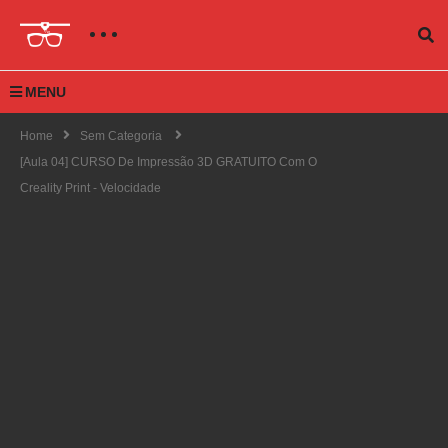
MENU
Home
Sem Categoria
[Aula 04] CURSO De Impressão 3D GRATUITO Com O
Creality Print - Velocidade