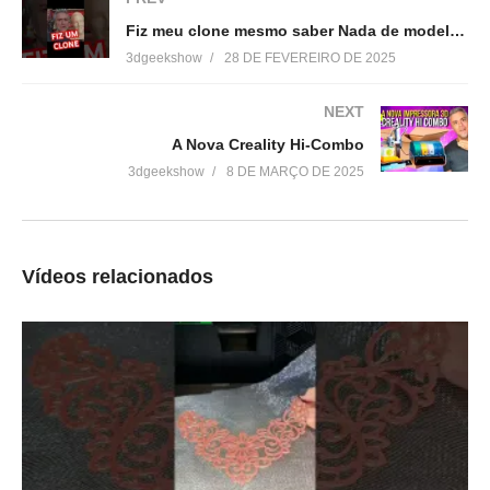
▶http://bit.ly/SejaMembro3DGS
Fiz meu clone mesmo saber Nada de modelagem 3D
3dgeekshow
28 DE FEVEREIRO DE 2025
Conheça nossa loja:
▶https://3dgeekstore.com.br/
NEXT
A Nova Creality Hi-Combo
Cursos indicados pelo 3DGeekShow
3dgeekshow
8 DE MARÇO DE 2025
▶http://bit.ly/Cursos3DGS
=================================
Acesse:
Vídeos relacionados
▶
http://www.3dgeekshow.com.br
Redes sociais (Instagram, Tiktok e Facebook):
▶ @3DGeekShow
Grupo no facebook
▶https://goo.gl/eXceJj