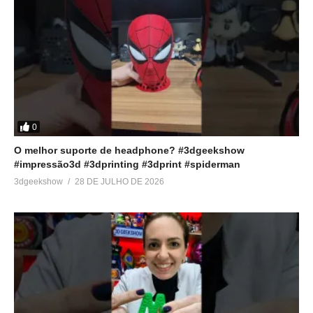
0
O melhor suporte de headphone? #3dgeekshow
#impressão3d #3dprinting #3dprint #spiderman
3dgeekshow
28 DE JULHO DE 2026