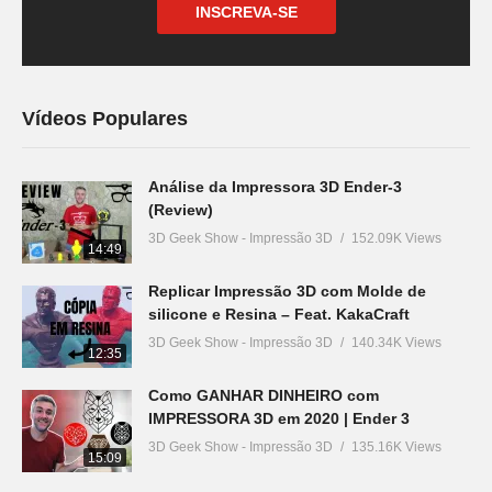
INSCREVA-SE
Vídeos Populares
Análise da Impressora 3D Ender-3
(Review)
3D Geek Show - Impressão 3D
152.09K Views
14:49
Replicar Impressão 3D com Molde de
silicone e Resina – Feat. KakaCraft
3D Geek Show - Impressão 3D
140.34K Views
12:35
Como GANHAR DINHEIRO com
IMPRESSORA 3D em 2020 | Ender 3
3D Geek Show - Impressão 3D
135.16K Views
15:09