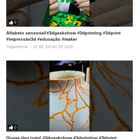
0
Alfabeto sensorial!#3dgeekshow #3dprinting #3dprint
#impressão3d #educação #maker
3dgeekshow
26 DE JULHO DE 2026
0
Quase deu ruim! #3dgeekshow #3dprinting #3dprint