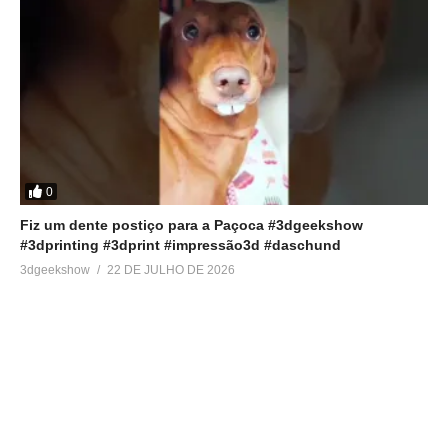
0
Fiz um dente postiço para a Paçoca #3dgeekshow
#3dprinting #3dprint #impressão3d #daschund
3dgeekshow
22 DE JULHO DE 2026