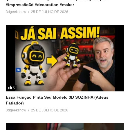
#impressão3d #decoration #maker
3dgeekshow
25 DE JULHO DE 2026
0
Essa Função Pinta Seu Modelo 3D SOZINHA (Adeus
Fatiador)
3dgeekshow
25 DE JULHO DE 2026