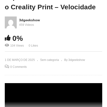
o Creality Print – Velocidade
3dgeekshow
459 Videos
0%
104 Views
0 Likes
1 DE MARÇO DE 2025
Sem categoria
By 3dgeekshow
0 Comments