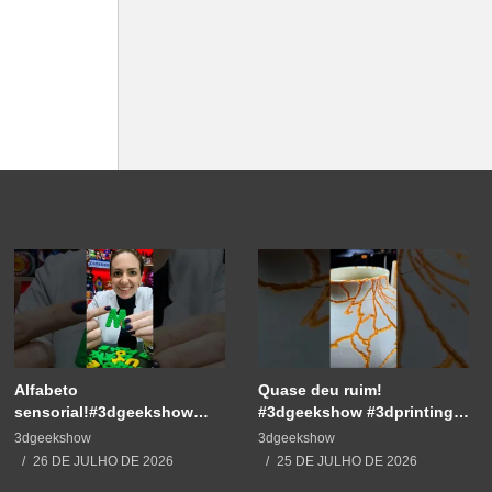
Alfabeto
Quase deu ruim!
sensorial!#3dgeekshow
#3dgeekshow #3dprinting
#3dprinting #3dprint
#3dprint #impressão3d
3dgeekshow
3dgeekshow
#impressão3d #educação
#decoration #maker
26 DE JULHO DE 2026
25 DE JULHO DE 2026
#maker