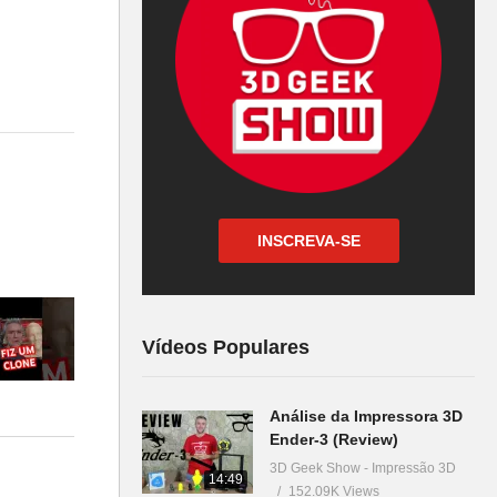
INSCREVA-SE
Vídeos Populares
a –
Análise da Impressora 3D
Ender-3 (Review)
3D Geek Show - Impressão 3D
14:49
152.09K Views