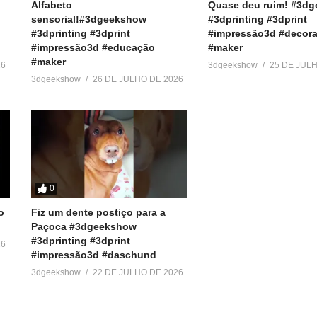
Alfabeto
Quase deu ruim! #3d
sensorial!#3dgeekshow
#3dprinting #3dprint
#3dprinting #3dprint
#impressão3d #decora
#impressão3d #educação
#maker
#maker
26
3dgeekshow
25 DE JUL
3dgeekshow
26 DE JULHO DE 2026
0
o
Fiz um dente postiço para a
Paçoca #3dgeekshow
#3dprinting #3dprint
26
#impressão3d #daschund
3dgeekshow
22 DE JULHO DE 2026