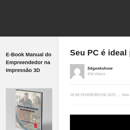
impressão 3D
Como GANHAR DINHEIRO
M
com impressão 3D
mo
Seu PC é ideal
E-Book Manual do
Empreendedor na
3dgeekshow
Impressão 3D
459 Videos
28 DE FEVEREIRO DE 2025
Sem 