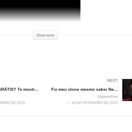
Show more
NEXT
Modelos 3D GRÁTIS? Te mostro onde!
Fiz meu clone mesmo saber Nada de modelagem 3D
3dgeekshow
REIRO DE 2025
28 DE FEVEREIRO DE 2025
a
Como Customizar Suportes para
Review Impressora 3D Stell
Impressão 3d
Boa Impressão 3D
11 de março de 2017
30 de setembro de 2017
Em "Dicas"
Em "Reviews"