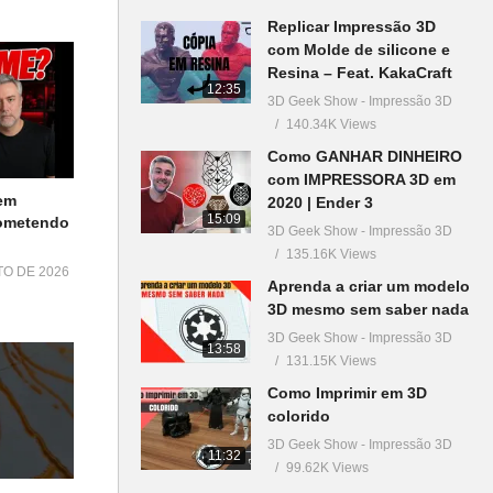
Replicar Impressão 3D
com Molde de silicone e
Resina – Feat. KakaCraft
12:35
3D Geek Show - Impressão 3D
140.34K Views
Como GANHAR DINHEIRO
com IMPRESSORA 3D em
em
2020 | Ender 3
15:09
Cometendo
3D Geek Show - Impressão 3D
135.16K Views
TO DE 2026
Aprenda a criar um modelo
3D mesmo sem saber nada
3D Geek Show - Impressão 3D
13:58
131.15K Views
Como Imprimir em 3D
colorido
3D Geek Show - Impressão 3D
11:32
99.62K Views