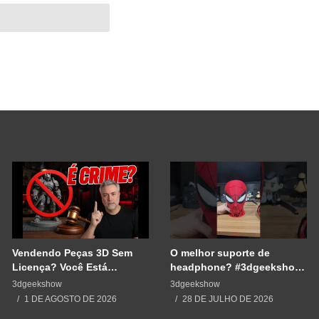
Vendendo Peças 3D Sem
O melhor suporte de
Licença? Você Está
headphone? #3dgeekshow
Cometendo um Erro GRAVE
#impressão3d #3dprinting
3dgeekshow
3dgeekshow
#3dprint #spiderman
1 DE AGOSTO DE 2026
28 DE JULHO DE 2026