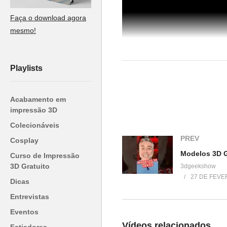
Faça o download agora
mesmo!
Playlists
Acabamento em
impressão 3D
(Visited 45 times, 1 visits today)
Colecionáveis
PREV
Cosplay
Curso de Impressão
Relacionado
3D Gratuito
3dgeekshow
27 DE FEVE
Dicas
Unboxing Impressora 3D – Stell
(Boa Impressão 3D)
Entrevistas
13 de agosto de 2017
Eventos
Em "Unboxing"
Vídeos relacionados