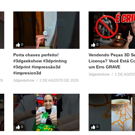
0
0
Porta chaves perfeito!
Vendendo Peças 3D S
#3dgeekshow #3dprinting
Licença? Você Está 
#3dprint #impressão3d
um Erro GRAVE
#impresion3d
3dgeekshow
1 DE AGOS
26
3dgeekshow
2 DE AGOSTO DE 2026
0
0