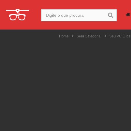
Home
Sem Categoria
Seu PC É Ide