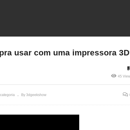
odelos 3D GRÁTIS? Te
Seu PC é ideal pra usar
stro onde!
com uma impressora 3D
 pra usar com uma impressora 3
45 Vie
categoria
By 3dgeekshow