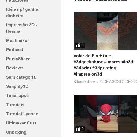
Fatiadores
Idéias p/ ganhar
dinheiro
Impressão 3D -
Resina
Meshmixer
0
Podcast
colar de Pla + tule
PrusaSlicer
#3dgeekshow #impressão3d
#3dprint #3dprinting
Reviews
#impresion3d
Sem categoria
3dgeekshow
6 DE AGOSTO DE 20
Simplify3D
Time lapse
Tutoriais
Tutorial Lychee
Ultimaker Cura
0
Unboxing