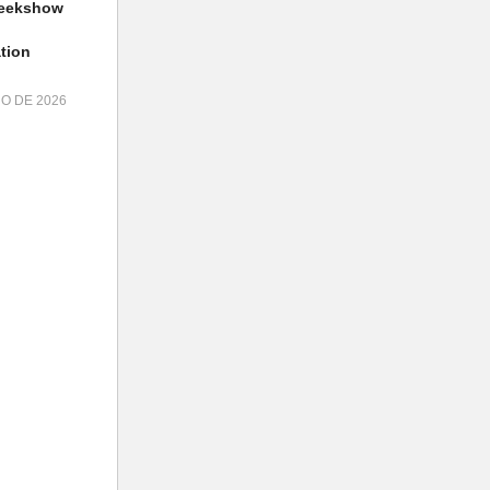
geekshow
tion
HO DE 2026