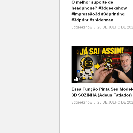
O melhor suporte de
headphone? #3dgeekshow
#impressão3d #3dprinting
#3dprint #spiderman
3dgeekshow
28 DE JULHO DE 20
0
Essa Função Pinta Seu Model
3D SOZINHA (Adeus Fatiador)
3dgeekshow
25 DE JULHO DE 20