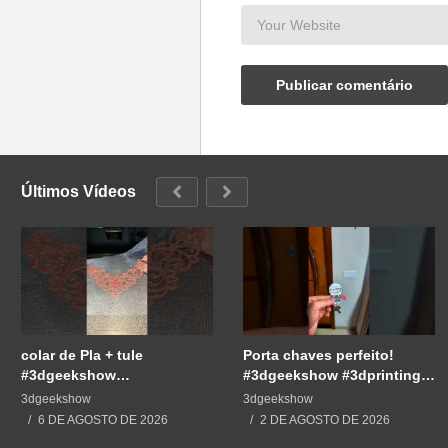
Últimos Vídeos
colar de Pla + tule
Porta chaves perfeito!
#3dgeekshow
#3dgeekshow #3dprinting
#impressão3d #3dprint
#3dprint #impressão3d
3dgeekshow
3dgeekshow
#3dprinting #impresion3d
#impresion3d
6 DE AGOSTO DE 2026
2 DE AGOSTO DE 2026