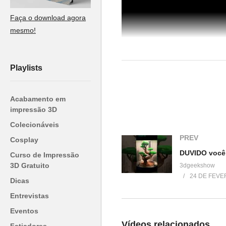
Faça o download agora
mesmo!
Playlists
Acabamento em
impressão 3D
(Visited 42 times, 1 visits today)
Colecionáveis
PREV
Cosplay
Curso de Impressão
Relacionado
3D Gratuito
3dgeekshow
24 DE FEVE
Dicas
Unboxing Impressora 3D – Stell
(Boa Impressão 3D)
Entrevistas
13 de agosto de 2017
Eventos
Em "Unboxing"
Vídeos relacionados