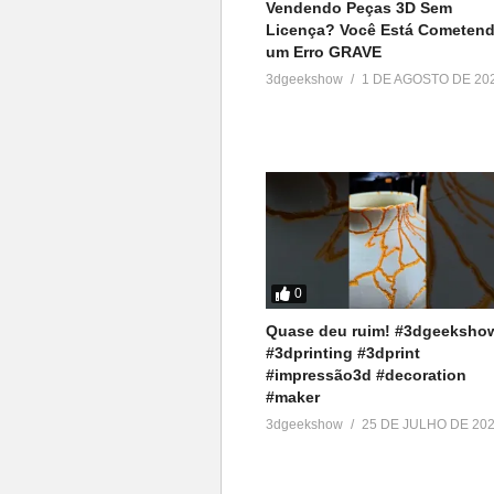
Vendendo Peças 3D Sem
Licença? Você Está Cometen
um Erro GRAVE
3dgeekshow
1 DE AGOSTO DE 20
0
Quase deu ruim! #3dgeeksho
#3dprinting #3dprint
#impressão3d #decoration
#maker
3dgeekshow
25 DE JULHO DE 20