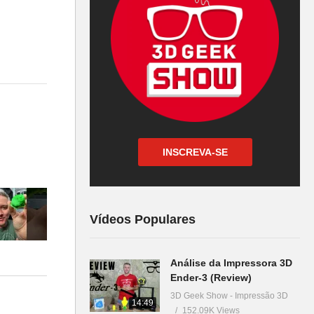
INSCREVA-SE
Vídeos Populares
a –
Análise da Impressora 3D
Ender-3 (Review)
3D Geek Show - Impressão 3D
14:49
152.09K Views