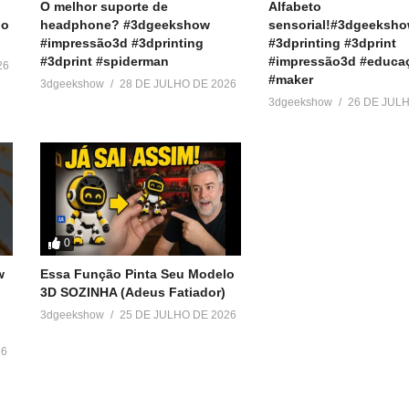
O melhor suporte de
Alfabeto
do
headphone? #3dgeekshow
sensorial!#3dgeeksh
#impressão3d #3dprinting
#3dprinting #3dprint
#3dprint #spiderman
#impressão3d #educa
26
#maker
3dgeekshow
28 DE JULHO DE 2026
3dgeekshow
26 DE JUL
0
w
Essa Função Pinta Seu Modelo
3D SOZINHA (Adeus Fatiador)
3dgeekshow
25 DE JULHO DE 2026
26