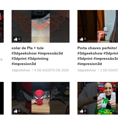
0
0
colar de Pla + tule
Porta chaves perfeito!
#3dgeekshow #impressão3d
#3dgeekshow #3dprin
#3dprint #3dprinting
#3dprint #impressão3
26
#impresion3d
#impresion3d
3dgeekshow
6 DE AGOSTO DE 2026
3dgeekshow
2 DE AGOS
0
0