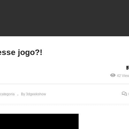
VIDO você não querer
sse BONSAI!
Você conhece esse jogo?
sse jogo?!
42 Vie
categoria
By 3dgeekshow