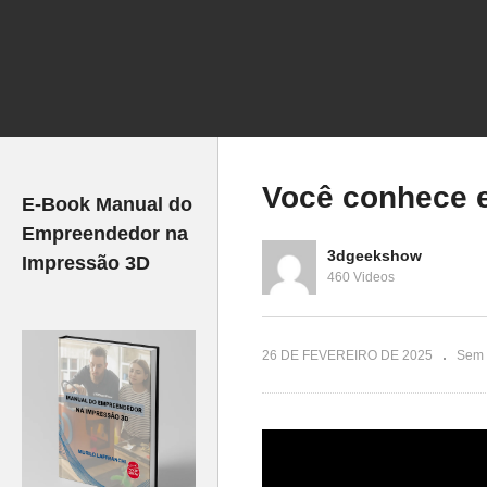
SO de
 GRATUITO
Print –
Pare de DESPERDIÇAR
DU
Filamento com Essas Dicas
e
Você conhece e
E-Book Manual do
Empreendedor na
3dgeekshow
Impressão 3D
460 Videos
26 DE FEVEREIRO DE 2025
Sem 