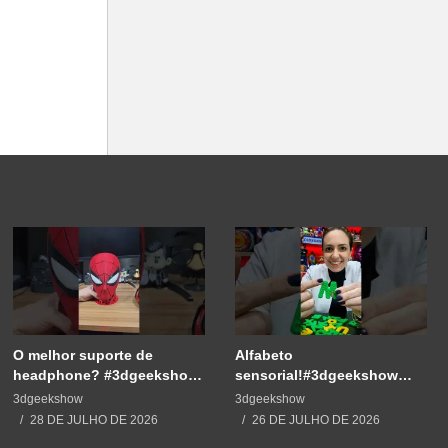
O melhor suporte de
Alfabeto
headphone? #3dgeekshow
sensorial!#3dgeekshow
#impressão3d #3dprinting
#3dprinting #3dprint
3dgeekshow
3dgeekshow
#3dprint #spiderman
#impressão3d #educação
28 DE JULHO DE 2026
26 DE JULHO DE 2026
#maker