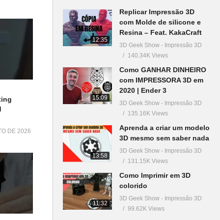
Replicar Impressão 3D
com Molde de silicone e
Resina – Feat. KakaCraft
12:35
3D Geek Show - Impressão 3D
140.34K Views
Como GANHAR DINHEIRO
com IMPRESSORA 3D em
2020 | Ender 3
15:09
ting
3D Geek Show - Impressão 3D
d
135.16K Views
Aprenda a criar um modelo
TO DE 2026
3D mesmo sem saber nada
3D Geek Show - Impressão 3D
13:58
131.15K Views
Como Imprimir em 3D
colorido
3D Geek Show - Impressão 3D
11:32
99.62K Views