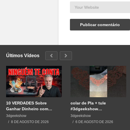
Últimos Vídeos
10 VERDADES Sobre
colar de Pla + tule
Ganhar Dinheiro com
#3dgeekshow
Impressão 3D
#impressão3d #3dprint
3dgeekshow
3dgeekshow
#3dprinting #impresion3d
8 DE AGOSTO DE 2026
6 DE AGOSTO DE 2026