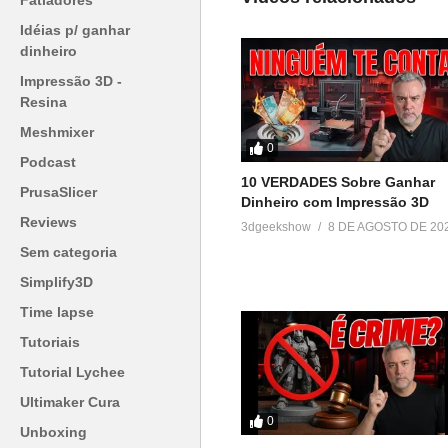
Fatiadores
Idéias p/ ganhar
dinheiro
Impressão 3D -
Resina
Meshmixer
0
Podcast
10 VERDADES Sobre Ganhar
PrusaSlicer
Dinheiro com Impressão 3D
Reviews
3dgeekshow
8 DE AGOSTO DE 20
Sem categoria
Simplify3D
Time lapse
Tutoriais
Tutorial Lychee
Ultimaker Cura
0
Unboxing