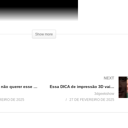
Show more
NEXT
DUVIDO você não querer esse BONSAI!
Essa DICA de impressão 3D vai te salvar!
3dgeekshow
REIRO DE 2025
27 DE FEVEREIRO DE 2025
a
Como Customizar Suportes para
Review Impressora 3D Stell
Impressão 3d
Boa Impressão 3D
11 de março de 2017
30 de setembro de 2017
Em "Dicas"
Em "Reviews"