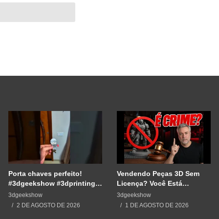
Porta chaves perfeito!
Vendendo Peças 3D Sem
#3dgeekshow #3dprinting
Licença? Você Está
#3dprint #impressão3d
Cometendo um Erro GRAVE
3dgeekshow
3dgeekshow
#impresion3d
2 DE AGOSTO DE 2026
1 DE AGOSTO DE 2026