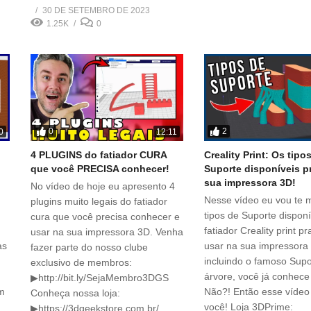
30 DE SETEMBRO DE 2023
1.25K
0
0
2
0
12:11
4 PLUGINS do fatiador CURA
Creality Print: Os tipo
que você PRECISA conhecer!
Suporte disponíveis p
sua impressora 3D!
No vídeo de hoje eu apresento 4
Nesse vídeo eu vou te 
plugins muito legais do fatiador
tipos de Suporte dispon
cura que você precisa conhecer e
fatiador Creality print p
usar na sua impressora 3D. Venha
as
usar na sua impressora
fazer parte do nosso clube
incluindo o famoso Supo
exclusivo de membros:
árvore, você já conhece
▶http://bit.ly/SejaMembro3DGS
om
Não?! Então esse vídeo
Conheça nossa loja:
você! Loja 3DPrime:
▶https://3dgeekstore.com.br/