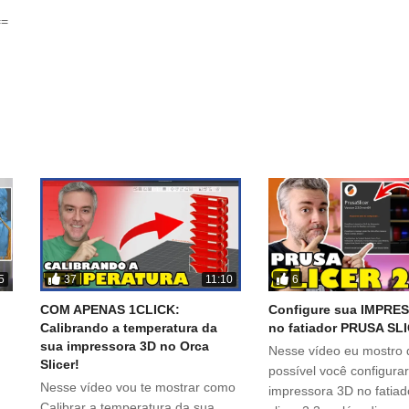
==
37
6
5
11:10
COM APENAS 1CLICK:
Configure sua IMPRE
Calibrando a temperatura da
no fatiador PRUSA SL
sua impressora 3D no Orca
Nesse vídeo eu mostro 
Slicer!
possível você configura
Nesse vídeo vou te mostrar como
impressora 3D no fatiad
Calibrar a temperatura da sua