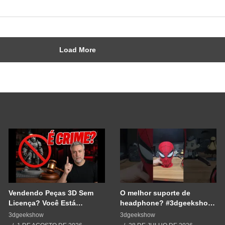
Load More
Vendendo Peças 3D Sem
O melhor suporte de
Licença? Você Está
headphone? #3dgeekshow
Cometendo um Erro GRAVE
#impressão3d #3dprinting
3dgeekshow
3dgeekshow
#3dprint #spiderman