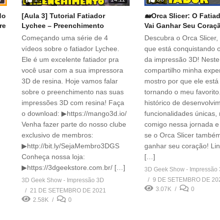
do
[Aula 3] Tutorial Fatiador
🐋Orca Slicer: O Fatia
re
Lychee – Preenchimento
Vai Ganhar Seu Coraç
Começando uma série de 4
Descubra o Orca Slicer, 
vídeos sobre o fatiador Lychee.
que está conquistando
Ele é um excelente fatiador pra
da impressão 3D! Neste
você usar com a sua impressora
compartilho minha exper
3D de resina. Hoje vamos falar
mostro por que ele está
sobre o preenchimento nas suas
tornando o meu favorito
.
impressões 3D com resina! Faça
histórico de desenvolvi
o download: ▶https://mango3d.io/
funcionalidades únicas,
Venha fazer parte do nosso clube
comigo nessa jornada e
exclusivo de membros:
se o Orca Slicer também
▶http://bit.ly/SejaMembro3DGS
ganhar seu coração! Lin
Conheça nossa loja:
[…]
▶https://3dgeekstore.com.br/ […]
3D Geek Show - Impressão
9 DE SETEMBRO DE 20
3D Geek Show - Impressão 3D
3.07K
0
21 DE SETEMBRO DE 2021
2.58K
0