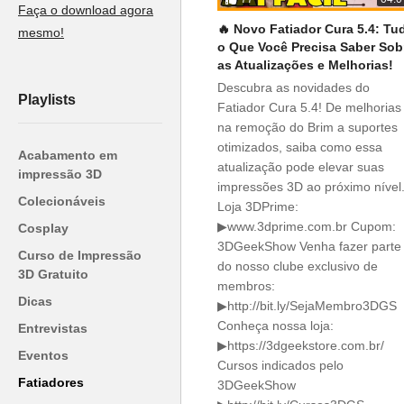
Faça o download agora
🔥 Novo Fatiador Cura 5.4: Tu
mesmo!
o Que Você Precisa Saber Sob
as Atualizações e Melhorias!
Descubra as novidades do
Playlists
Fatiador Cura 5.4! De melhorias
na remoção do Brim a suportes
otimizados, saiba como essa
Acabamento em
atualização pode elevar suas
impressão 3D
impressões 3D ao próximo nível
Colecionáveis
Loja 3DPrime:
▶www.3dprime.com.br Cupom:
Cosplay
3DGeekShow Venha fazer parte
Curso de Impressão
do nosso clube exclusivo de
3D Gratuito
membros:
Dicas
▶http://bit.ly/SejaMembro3DGS
Conheça nossa loja:
Entrevistas
▶https://3dgeekstore.com.br/
Eventos
Cursos indicados pelo
Fatiadores
3DGeekShow