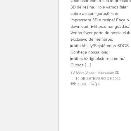
você usar com a sua impressora
3D de resina. Hoje vamos falar
sobre as configurações de
impressora 3D e resina! Faça o
download: ▶https://mango3d.io/
Venha fazer parte do nosso club
exclusivo de membros:
▶http://bit.ly/SejaMembro3DGS
Conheça nossa loja:
▶https://3dgeekstore.com.br/
Cursos […]
3D Geek Show - Impressão 3D
16 DE SETEMBRO DE 2021
3.10K
0