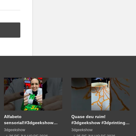
Alfabeto
Quase deu ruim!
sensorial!#3dgeekshow
#3dgeekshow #3dprinting
#3dprinting #3dprint
#3dprint #impressão3d
3dgeekshow
3dgeekshow
#impressão3d #educação
#decoration #maker