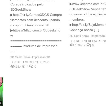
▶www.3dprime.com.br 
Cursos indicados pelo
3DGeekShow Venha faze
3DGeekShow
do nosso clube exclusiv
▶http://bit.ly/Cursos3DGS Compre
membros:
filamentos com desconto usando
▶http://bit.ly/SejaMem
o cupom: GeekShow2020
Conheça nossa […]
▶https://3dlab.com.br/3dgeeksho
w
3D Geek Show - Impressão
===========================
3 DE FEVEREIRO DE 20
1.29K
0
====== Produtos de impressão
[…]
3D Geek Show - Impressão 3D
6 DE FEVEREIRO DE 2021
15.47K
0
9