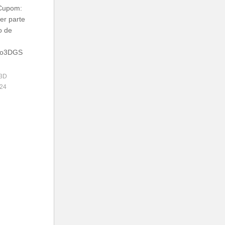
Cupom:
r parte
o de
bro3DGS
 3D
24