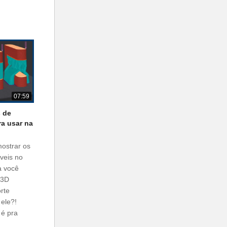
07:59
s de
ra usar na
mostrar os
íveis no
ra você
 3D
rte
 ele?!
 é pra