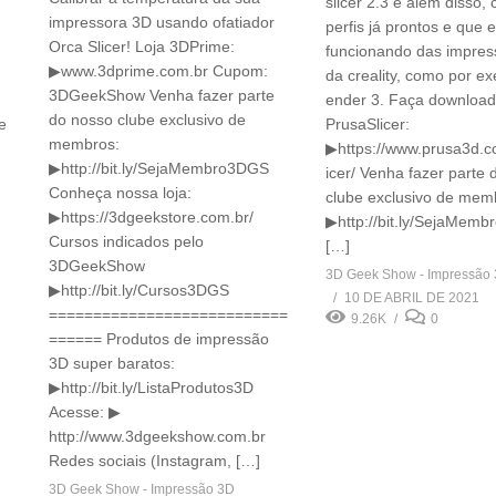
slicer 2.3 e além disso, 
impressora 3D usando ofatiador
perfis já prontos e que 
Orca Slicer! Loja 3DPrime:
funcionando das impres
▶www.3dprime.com.br Cupom:
da creality, como por e
3DGeekShow Venha fazer parte
ender 3. Faça download
do nosso clube exclusivo de
e
PrusaSlicer:
membros:
▶https://www.prusa3d.c
▶http://bit.ly/SejaMembro3DGS
icer/ Venha fazer parte
Conheça nossa loja:
clube exclusivo de mem
▶https://3dgeekstore.com.br/
▶http://bit.ly/SejaMem
Cursos indicados pelo
[…]
3DGeekShow
3D Geek Show - Impressão
▶http://bit.ly/Cursos3DGS
10 DE ABRIL DE 2021
===========================
9.26K
0
====== Produtos de impressão
3D super baratos:
▶http://bit.ly/ListaProdutos3D
Acesse: ▶
http://www.3dgeekshow.com.br
Redes sociais (Instagram, […]
3D Geek Show - Impressão 3D