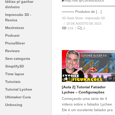
▶http://bit.ly/Cursos3DGS
Idéias p/ ganhar
=========================
dinheiro
====== Produtos de […]
Impressão 3D -
3D Geek Show - Impressão 3D
Resina
19 DE AGOSTO DE 2023
Meshmixer
578
0
Podcast
PrusaSlicer
Reviews
Sem categoria
Simplify3D
Time lapse
0
16:3
Tutoriais
[Aula 2] Tutorial Fatiador
Tutorial Lychee
Lychee – Configurações
Ultimaker Cura
Começando uma série de 4
vídeos sobre o fatiador Lychee.
Unboxing
Ele é um excelente fatiador pra