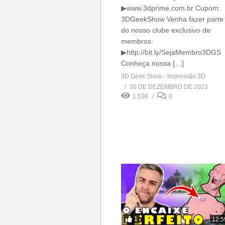
▶www.3dprime.com.br Cupom:
3DGeekShow Venha fazer parte
do nosso clube exclusivo de
membros:
▶http://bit.ly/SejaMembro3DGS
Conheça nossa […]
3D Geek Show - Impressão 3D
30 DE DEZEMBRO DE 2023
1.53K
0
1
12:5