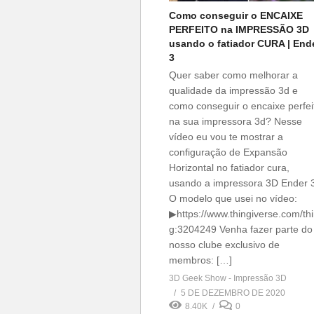
Como conseguir o ENCAIXE
PERFEITO na IMPRESSÃO 3D
usando o fatiador CURA | End
3
Quer saber como melhorar a
qualidade da impressão 3d e
como conseguir o encaixe perfei
na sua impressora 3d? Nesse
vídeo eu vou te mostrar a
configuração de Expansão
Horizontal no fatiador cura,
usando a impressora 3D Ender 
O modelo que usei no vídeo:
▶https://www.thingiverse.com/th
g:3204249 Venha fazer parte do
nosso clube exclusivo de
membros: […]
3D Geek Show - Impressão 3D
5 DE DEZEMBRO DE 2020
8.40K
0