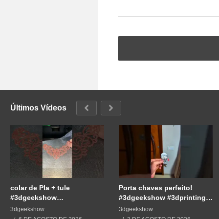
Últimos Vídeos
colar de Pla + tule
Porta chaves perfeito!
#3dgeekshow
#3dgeekshow #3dprinting
#impressão3d #3dprint
#3dprint #impressão3d
3dgeekshow
3dgeekshow
#3dprinting #impresion3d
#impresion3d