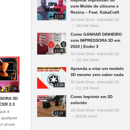
com Molde de silicone e
Resina – Feat. KakaCraft
12:35
3D Geek Show - Impressão 3D
140.34K Views
Como GANHAR DINHEIRO
com IMPRESSORA 3D em
2020 | Ender 3
15:09
3D Geek Show - Impressão 3D
135.16K Views
Aprenda a criar um modelo
3D mesmo sem saber nada
3D Geek Show - Impressão 3D
13:58
131.15K Views
17:26
Como Imprimir em 3D
SSORA 3D
colorido
ICER 2.3
3D Geek Show - Impressão 3D
que é
11:32
99.62K Views
r qualquer
or prusa