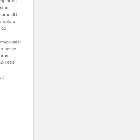
copiar os
estão
soras 3D
xemplo a
 do
om/prusasl
 do nosso
bros:
bro3DGS
 3D