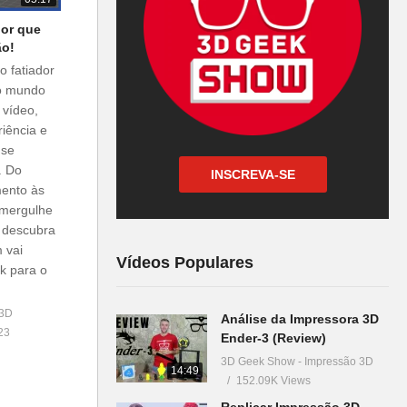
dor que
ão!
o fatiador
 o mundo
 vídeo,
iência e
 se
. Do
INSCREVA-SE
mento às
 mergulhe
 descubra
 vai
Vídeos Populares
k para o
 3D
Análise da Impressora 3D
23
Ender-3 (Review)
3D Geek Show - Impressão 3D
14:49
152.09K Views
Replicar Impressão 3D