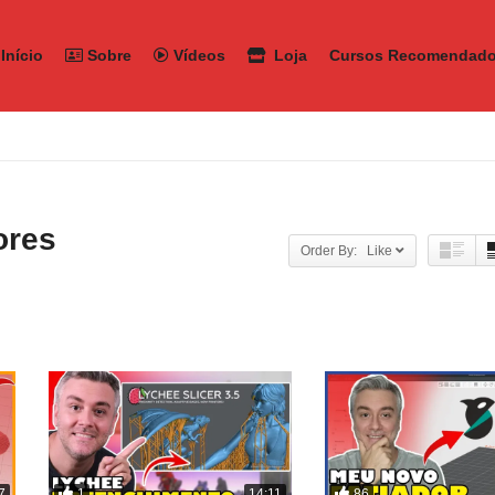
Início
Sobre
Vídeos
Loja
Cursos Recomendad
ores
Order By: Like
1
86
7
14:11