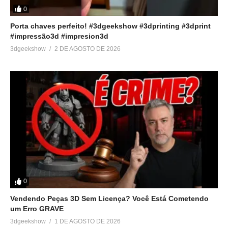
0
Porta chaves perfeito! #3dgeekshow #3dprinting #3dprint
#impressão3d #impresion3d
3dgeekshow
2 DE AGOSTO DE 2026
0
Vendendo Peças 3D Sem Licença? Você Está Cometendo
um Erro GRAVE
3dgeekshow
1 DE AGOSTO DE 2026