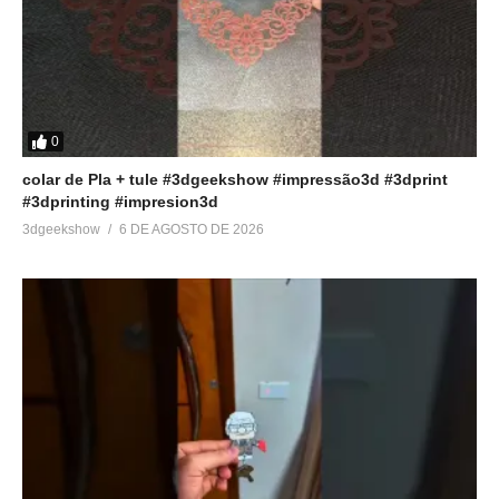
Relacionado
Crie SUPORTES com
🔥 Novo Fatiador Cura 5.4:
0
apenas UM CLIQUE no
Tudo o Que Você Precisa
fatiador CURA
Saber Sobre as Atualizações
colar de Pla + tule #3dgeekshow #impressão3d #3dprint
30 de janeiro de 2021
e Melhorias!
#3dprinting #impresion3d
Em "Dicas"
19 de agosto de 2023
3dgeekshow
6 DE AGOSTO DE 2026
Em "Fatiadores"
[Aula 02] CURSO de
impressão 3D GRATUITO
com o Cura – Interface
28 de dezembro de 2019
Em "Curso de Impressão 3D
Gratuito"