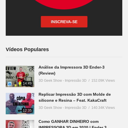
INSCREVA-SE
Vídeos Populares
Análise da Impressora 3D Ender-3
(Review)
3D Geek Show - Impressão 3D
152.09K Views
14:49
Replicar Impressão 3D com Molde de
silicone e Resina – Feat. KakaCraft
3D Geek Show - Impressão 3D
140.34K Views
12:35
Como GANHAR DINHEIRO com
IMPRESSORA 3D em 2020 | Ender 3