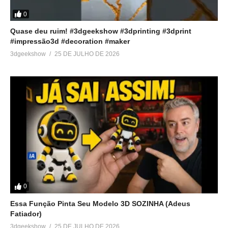
0
Quase deu ruim! #3dgeekshow #3dprinting #3dprint
#impressão3d #decoration #maker
3dgeekshow
25 DE JULHO DE 2026
0
Essa Função Pinta Seu Modelo 3D SOZINHA (Adeus
Fatiador)
3dgeekshow
25 DE JULHO DE 2026