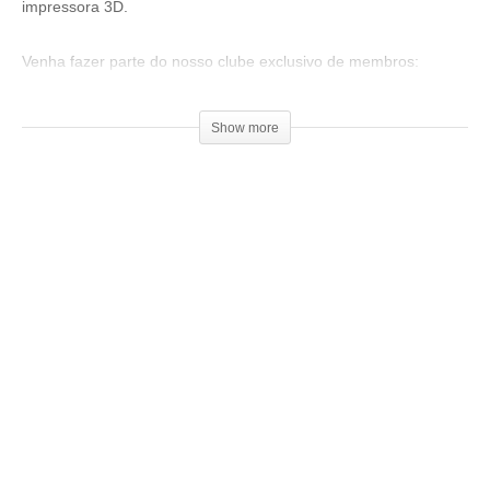
impressora 3D.
Venha fazer parte do nosso clube exclusivo de membros:
▶
http://bit.ly/SejaMembro3DGS
Show more
Conheça nossa loja:
▶
https://3dgeekstore.com.br/
Cursos indicados pelo 3DGeekShow
▶
http://bit.ly/Cursos3DGS
Compre filamentos com desconto usando o cupom:
GeekShow2020
▶
https://3dlab.com.br/3dgeekshow
=================================
Produtos de impressão 3D super baratos:
▶
http://bit.ly/ListaProdutos3D