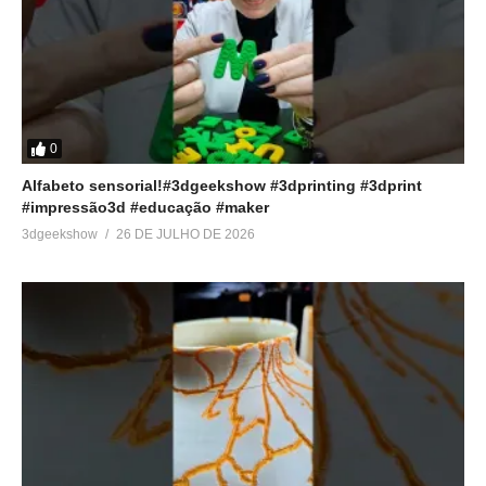
0
Alfabeto sensorial!#3dgeekshow #3dprinting #3dprint
#impressão3d #educação #maker
3dgeekshow
26 DE JULHO DE 2026