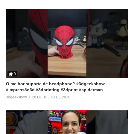
0
O melhor suporte de headphone? #3dgeekshow
#impressão3d #3dprinting #3dprint #spiderman
3dgeekshow
28 DE JULHO DE 2026