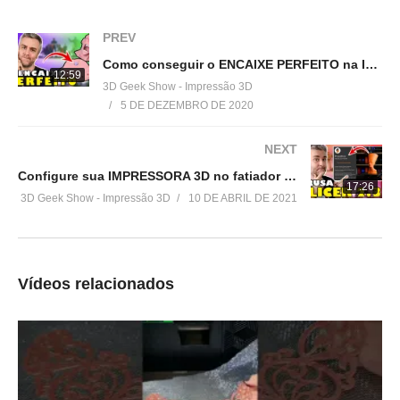
Acesse:
PREV
▶
http://www.3dgeekshow.com.br
Como conseguir o ENCAIXE PERFEITO na IMPRESSÃO 3D usando o fatiador CURA | Ender 3
12:59
3D Geek Show - Impressão 3D
Redes sociais (Instagram, Facebook e Twitter):
5 DE DEZEMBRO DE 2020
▶ @3DGeekShow
NEXT
Grupo no facebook
Configure sua IMPRESSORA 3D no fatiador PRUSA SLICER 2.3
▶
https://goo.gl/eXceJj
17:26
3D Geek Show - Impressão 3D
10 DE ABRIL DE 2021
Contato:
▶
murilo@3DGeekShow.com.br
Vídeos relacionados
#3DGeekShow #Impressão3D #Impressora3D #3DPrinter
#3DPrinting
Veja no youtube
(Visited 615 times, 1 visits today)