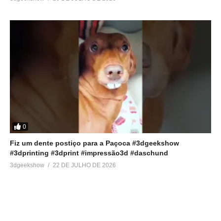
0
Fiz um dente postiço para a Paçoca #3dgeekshow
#3dprinting #3dprint #impressão3d #daschund
3dgeekshow
22 DE JULHO DE 2026