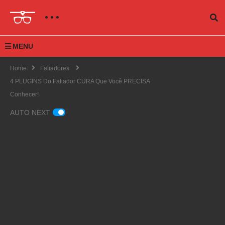
MENU
Home
Fatiadores
4 PLUGINS Do Fatiador CURA Que Você PRECISA
Conhecer!
AUTO NEXT