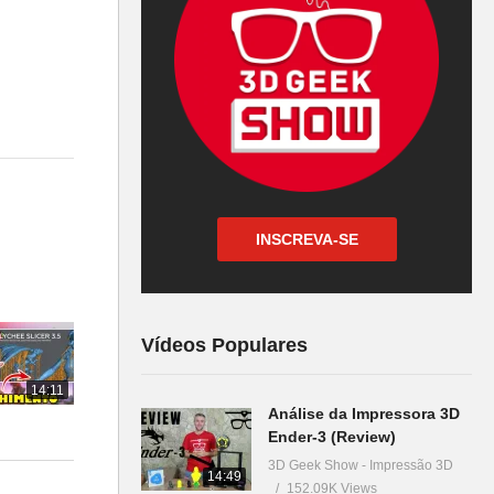
INSCREVA-SE
Vídeos Populares
14:11
Análise da Impressora 3D
Ender-3 (Review)
3D Geek Show - Impressão 3D
14:49
152.09K Views