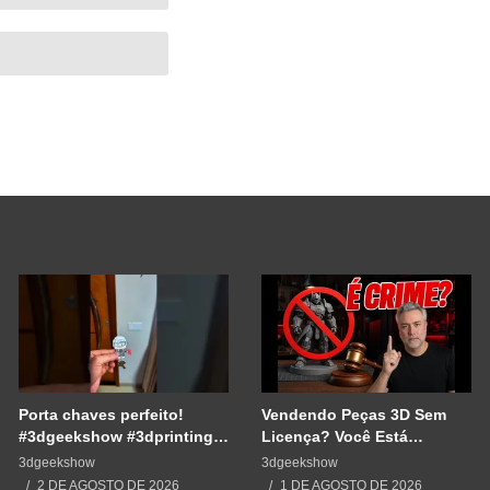
Porta chaves perfeito!
Vendendo Peças 3D Sem
#3dgeekshow #3dprinting
Licença? Você Está
#3dprint #impressão3d
Cometendo um Erro GRAVE
3dgeekshow
3dgeekshow
#impresion3d
2 DE AGOSTO DE 2026
1 DE AGOSTO DE 2026