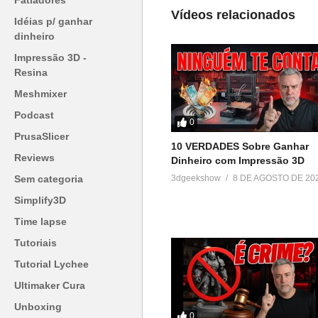
Fatiadores
=========================
Vídeos relacionados
Idéias p/ ganhar
Produtos de impressão 3D super
dinheiro
▶
http://bit.ly/ListaProdutos3D
Impressão 3D -
Resina
Acesse:
Meshmixer
▶
http://www.3dgeekshow.com.b
Podcast
0
Redes sociais (Instagram, Faceb
PrusaSlicer
10 VERDADES Sobre Ganhar
▶ @3DGeekShow
Reviews
Dinheiro com Impressão 3D
3dgeekshow
8 DE AGOSTO DE 20
Sem categoria
Grupo no facebook
Simplify3D
▶
https://goo.gl/eXceJj
Time lapse
Contato:
Tutoriais
▶
murilo@3DGeekShow.com.br
Tutorial Lychee
Ultimaker Cura
#3DGeekShow #Impressão3D #Im
Unboxing
0