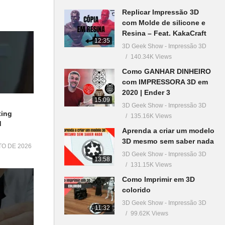
Replicar Impressão 3D
com Molde de silicone e
Resina – Feat. KakaCraft
12:35
3D Geek Show - Impressão 3D
140.34K Views
Como GANHAR DINHEIRO
com IMPRESSORA 3D em
2020 | Ender 3
15:09
3D Geek Show - Impressão 3D
ting
135.16K Views
d
Aprenda a criar um modelo
3D mesmo sem saber nada
TO DE 2026
3D Geek Show - Impressão 3D
13:58
131.15K Views
Como Imprimir em 3D
colorido
3D Geek Show - Impressão 3D
11:32
99.62K Views