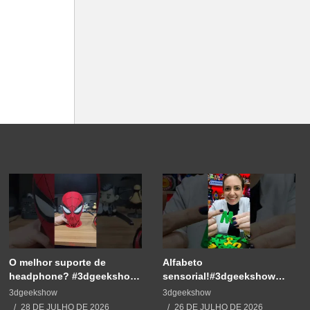
O melhor suporte de
Alfabeto
headphone? #3dgeekshow
sensorial!#3dgeekshow
#impressão3d #3dprinting
#3dprinting #3dprint
3dgeekshow
3dgeekshow
#3dprint #spiderman
#impressão3d #educação
28 DE JULHO DE 2026
26 DE JULHO DE 2026