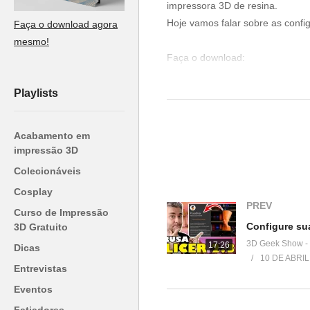
impressora 3D de resina.
Hoje vamos falar sobre as confi
Faça o download agora
mesmo!
Faça o download:
▶
https://mango3d.io/
Playlists
Venha fazer parte do nosso clu
▶
http://bit.ly/SejaMembro3DGS
Acabamento em
impressão 3D
Conheça nossa loja:
Colecionáveis
▶
https://3dgeekstore.com.br/
Cosplay
PREV
Curso de Impressão
Cursos indicados pelo 3DGeek
3D Gratuito
▶
http://bit.ly/Cursos3DGS
3D Geek Show -
17:26
Dicas
10 DE ABRIL
Acesse o site da 3D Fila:
Entrevistas
▶
https://3dfila.com.br/
Eventos