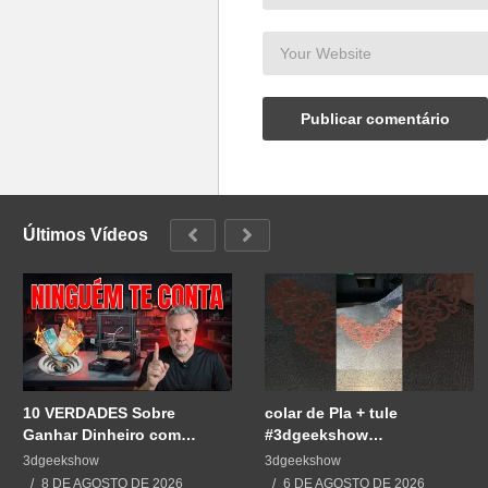
Últimos Vídeos
10 VERDADES Sobre
colar de Pla + tule
Ganhar Dinheiro com
#3dgeekshow
Impressão 3D
#impressão3d #3dprint
3dgeekshow
3dgeekshow
#3dprinting #impresion3d
8 DE AGOSTO DE 2026
6 DE AGOSTO DE 2026