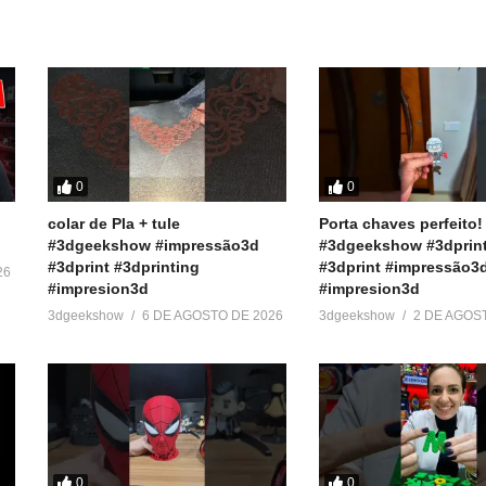
========
 baratos:
r
0
0
ook e Twitter):
colar de Pla + tule
Porta chaves perfeito!
#3dgeekshow #impressão3d
#3dgeekshow #3dprin
#3dprint #3dprinting
#3dprint #impressão3
26
#impresion3d
#impresion3d
3dgeekshow
6 DE AGOSTO DE 2026
3dgeekshow
2 DE AGOS
pressora3D #3DPrinter #3DPrinting #lychee
0
0