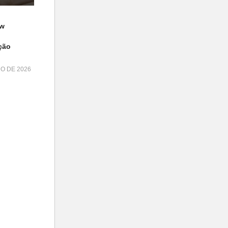
ow
ção
HO DE 2026