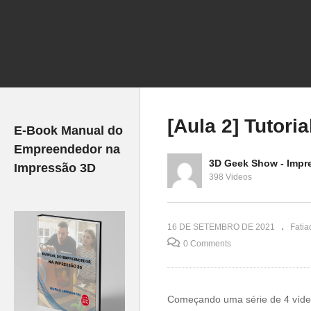
r o
EITO na
4 PLUGINS do fatiador
Co
 usando o
CURA que você PRECISA
I
| Ender 3
conhecer!
fa
[Aula 2] Tutori
E-Book Manual do
Empreendedor na
3D Geek Show - Impr
Impressão 3D
398 Videos
16 DE SETEMBRO DE 2021
Fatia
0 Comments
Começando uma série de 4 vídeos