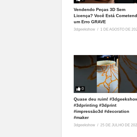
Veja no youtube
Vendendo Peças 3D Sem
(Visited 528 times, 1 visits today
Licença? Você Está Cometen
um Erro GRAVE
3dgeekshow
1 DE AGOSTO DE 20
0
Quase deu ruim! #3dgeeksho
#3dprinting #3dprint
#impressão3d #decoration
#maker
3dgeekshow
25 DE JULHO DE 20