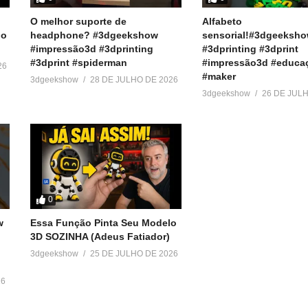
O melhor suporte de
Alfabeto
)
do
headphone? #3dgeekshow
sensorial!#3dgeeksh
#impressão3d #3dprinting
#3dprinting #3dprint
#3dprint #spiderman
#impressão3d #educa
26
#maker
3dgeekshow
28 DE JULHO DE 2026
3dgeekshow
26 DE JUL
0
w
Essa Função Pinta Seu Modelo
3D SOZINHA (Adeus Fatiador)
3dgeekshow
25 DE JULHO DE 2026
26