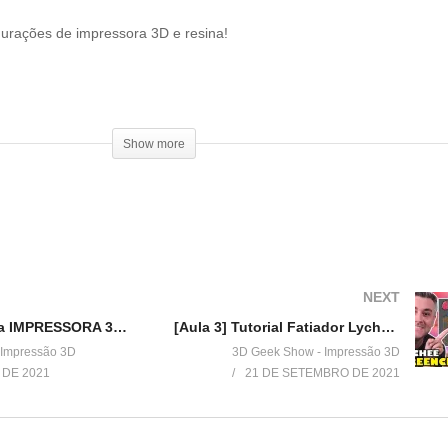
gurações de impressora 3D e resina!
Show more
be exclusivo de membros:
NEXT
Show
Configure sua IMPRESSORA 3D no fatiador PRUSA SLICER 2.3
[Aula 3] Tutorial Fatiador Lychee – Preenchimento
 Impressão 3D
3D Geek Show - Impressão 3D
 DE 2021
21 DE SETEMBRO DE 2021