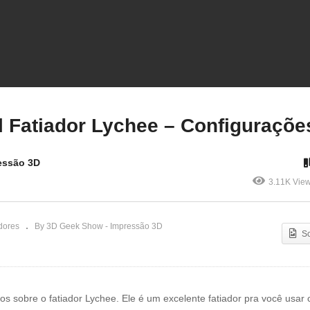
nfigure sua
MPRESSORA 3D no
[Aula 2] Tutorial Fatiador
tiador PRUSA SLICER 2.3
Lychee – Configurações
al Fatiador Lychee – Configuraçõe
essão 3D
3.11K Vie
dores
By 3D Geek Show - Impressão 3D
S
 sobre o fatiador Lychee. Ele é um excelente fatiador pra você usar