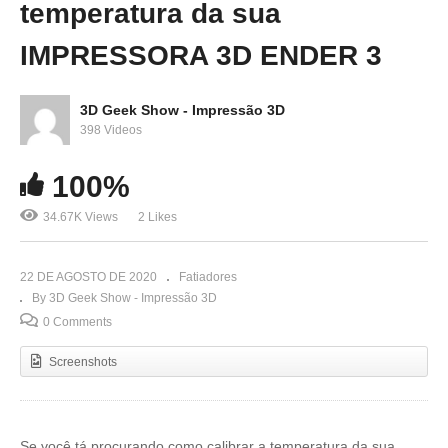
temperatura da sua
IMPRESSORA 3D ENDER 3
3D Geek Show - Impressão 3D
398 Videos
100%
34.67K Views
2 Likes
22 DE AGOSTO DE 2020
Fatiadores
By 3D Geek Show - Impressão 3D
0 Comments
Screenshots
Se você tá procurando como calibrar a temperatura da sua