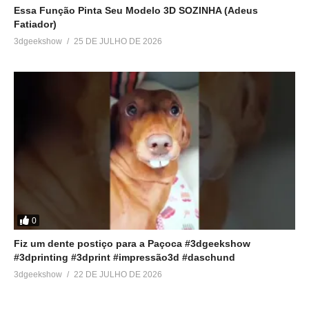
Essa Função Pinta Seu Modelo 3D SOZINHA (Adeus
Fatiador)
3dgeekshow
25 DE JULHO DE 2026
0
Fiz um dente postiço para a Paçoca #3dgeekshow
#3dprinting #3dprint #impressão3d #daschund
3dgeekshow
22 DE JULHO DE 2026