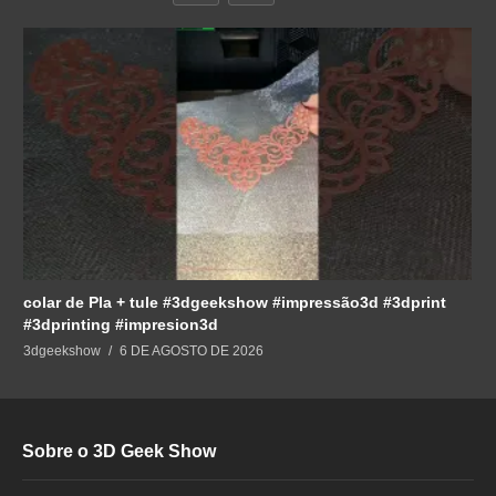
colar de Pla + tule #3dgeekshow #impressão3d #3dprint
#3dprinting #impresion3d
3dgeekshow
6 DE AGOSTO DE 2026
Sobre o 3D Geek Show