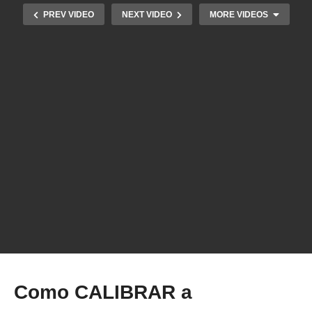
PREV VIDEO
NEXT VIDEO
MORE VIDEOS
Conheça o fatiador Pathio, será um concorrente
do Simplify3D?
Como CALIBRAR a