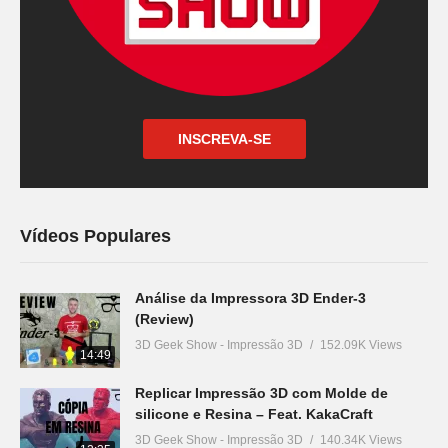
INSCREVA-SE
Vídeos Populares
Análise da Impressora 3D Ender-3
(Review)
3D Geek Show - Impressão 3D
152.09K Views
14:49
Replicar Impressão 3D com Molde de
silicone e Resina – Feat. KakaCraft
3D Geek Show - Impressão 3D
140.34K Views