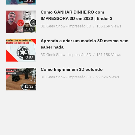
12:35
Como GANHAR DINHEIRO com
IMPRESSORA 3D em 2020 | Ender 3
3D Geek Show - Impressão 3D
135.16K Views
15:09
Aprenda a criar um modelo 3D mesmo sem
saber nada
3D Geek Show - Impressão 3D
131.15K Views
13:58
Como Imprimir em 3D colorido
3D Geek Show - Impressão 3D
99.62K Views
11:32