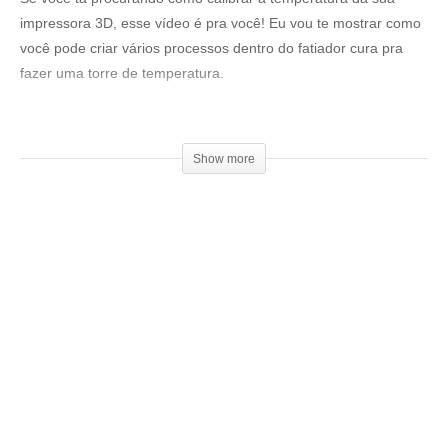
impressora 3D, esse vídeo é pra você! Eu vou te mostrar como
você pode criar vários processos dentro do fatiador cura pra
fazer uma torre de temperatura.
Link pra baixar o modelo:
▶
https://www.thingiverse.com/thing:
2223651
Show more
Venha fazer parte do nosso clube exclusivo de membros:
▶
http://bit.ly/SejaMembro3DGS
Conheça nossa loja:
▶
https://3dgeekstore.com.br/
Cursos indicados pelo 3DGeekShow
▶
http://bit.ly/Cursos3DGS
Compre filamentos com desconto usando o cupom: