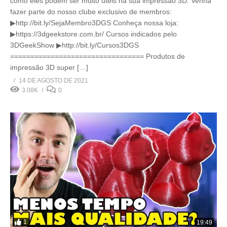
como eles podem ser muito úteis na sua impressão 3D. Venha
fazer parte do nosso clube exclusivo de membros:
▶http://bit.ly/SejaMembro3DGS Conheça nossa loja:
▶https://3dgeekstore.com.br/ Cursos indicados pelo
3DGeekShow ▶http://bit.ly/Cursos3DGS
================================= Produtos de
impressão 3D super […]
14 DE AGOSTO DE 2021
3.08K
0
1
19:49