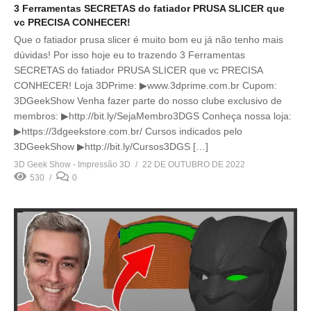
3 Ferramentas SECRETAS do fatiador PRUSA SLICER que
vc PRECISA CONHECER!
Que o fatiador prusa slicer é muito bom eu já não tenho mais
dúvidas! Por isso hoje eu to trazendo 3 Ferramentas
SECRETAS do fatiador PRUSA SLICER que vc PRECISA
CONHECER! Loja 3DPrime: ▶www.3dprime.com.br Cupom:
3DGeekShow Venha fazer parte do nosso clube exclusivo de
membros: ▶http://bit.ly/SejaMembro3DGS Conheça nossa loja:
▶https://3dgeekstore.com.br/ Cursos indicados pelo
3DGeekShow ▶http://bit.ly/Cursos3DGS […]
3D Geek Show - Impressão 3D
22 DE OUTUBRO DE 2022
530
0