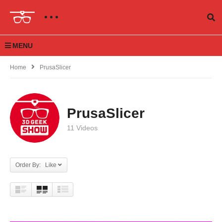
MENU
Home
PrusaSlicer
PrusaSlicer
11 Videos
Order By: Like