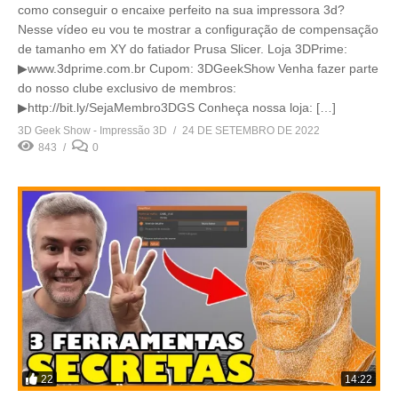
como conseguir o encaixe perfeito na sua impressora 3d?
Nesse vídeo eu vou te mostrar a configuração de compensação
de tamanho em XY do fatiador Prusa Slicer. Loja 3DPrime:
▶www.3dprime.com.br Cupom: 3DGeekShow Venha fazer parte
do nosso clube exclusivo de membros:
▶http://bit.ly/SejaMembro3DGS Conheça nossa loja: […]
3D Geek Show - Impressão 3D
24 DE SETEMBRO DE 2022
843
0
22
14:22