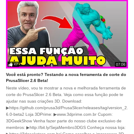
47
07:06
Você está pronto? Testando a nova ferramenta de corte do
PrusaSlicer 2.6 Beta!
Neste vídeo, vou te mostrar a nova e melhorada ferramenta de
corte do PrusaSlicer 2.6 Beta. Veja como essa função pode te
ajudar nas suas criações 3D. Download:
▶https://github.com/prusa3d/PrusaSlicer/releases/tag/version_2.
6.0-beta2 Loja 3DPrime: ▶www.3dprime.com.br Cupom:
3DGeekShow Venha fazer parte do nosso clube exclusivo de
membros: ▶http://bit.ly/SejaMembro3DGS Conheça nossa loja:
▶https://3dgeekstore.com.br/ Como escolher a impressora 3D