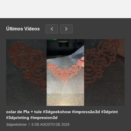
Últimos Vídeos
colar de Pla + tule #3dgeekshow #impressão3d #3dprint
#3dprinting #impresion3d
3dgeekshow
6 DE AGOSTO DE 2026