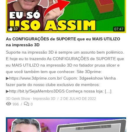
10
07:47
As CONFIGURAÇÕES de SUPORTE que eu MAIS UTILIZO
na impressão 3D
Suporte na impressão 3D é sempre um assunto bem polêmico.
E hoje eu to trazendo As CONFIGURAÇÕES de SUPORTE que
eu MAIS UTILIZO na impressão 3D no fatiador prusa slicer e
que você também tem que conhecer. Site 3Dprime:
▶https://www.3dprime.com.br/ Cupom: 3dgeekshow Venha
fazer parte do nosso clube exclusivo de membros:
▶http://bit.ly/SejaMembro3DGS Conheça nossa loja: […]
3D Geek Show - Impressão 3D
2 DE JULHO DE 2022
996
0