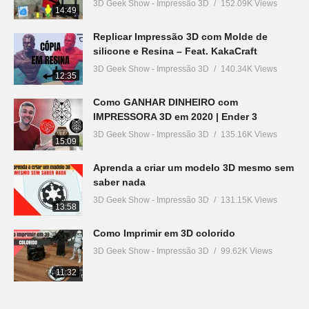
3D Geek Show - Impressão 3D
152.09K Views
14:49
Replicar Impressão 3D com Molde de
silicone e Resina – Feat. KakaCraft
3D Geek Show - Impressão 3D
140.34K Views
12:35
Como GANHAR DINHEIRO com
IMPRESSORA 3D em 2020 | Ender 3
3D Geek Show - Impressão 3D
135.16K Views
15:09
Aprenda a criar um modelo 3D mesmo sem
saber nada
3D Geek Show - Impressão 3D
131.15K Views
13:58
Como Imprimir em 3D colorido
3D Geek Show - Impressão 3D
99.62K Views
11:32