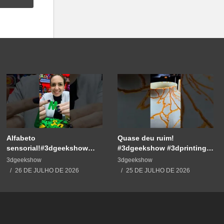
Alfabeto
Quase deu ruim!
sensorial!#3dgeekshow
#3dgeekshow #3dprinting
#3dprinting #3dprint
#3dprint #impressão3d
3dgeekshow
3dgeekshow
#impressão3d #educação
#decoration #maker
26 DE JULHO DE 2026
25 DE JULHO DE 2026
#maker