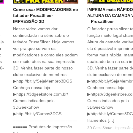
Como usar MODIFICADORES no
IMPRIMA mais RÁPIDO
fatiador PrusaSlicer –
ALTURA DA CAMADA 
IMPRESSÃO 3D
– PrusaSlicer
Nesse vídeo vamos dar
O fatiador prusa slicer
e
continuidade na série sobre o
função muito legal cha
eja
fatiador PrusaSlicer. Hoje vamos
Altura da camada variá
r
ver pra que servem os
ela é possível imprimir
:
modificadores e como eles podem
forma mais rápida, ma
s
ser muito úteis na sua impressão
qualidade boa na sua i
.0-
3D. Venha fazer parte do nosso
3D. Venha fazer parte 
clube exclusivo de membros:
clube exclusivo de mem
▶http://bit.ly/SejaMembro3DGS
▶http://bit.ly/SejaMem
Conheça nossa loja:
Conheça nossa loja:
▶https://3dgeekstore.com.br/
▶https://3dgeekstore.co
Cursos indicados pelo
Cursos indicados pelo
3DGeekShow
3DGeekShow
▶http://bit.ly/Cursos3DGS
▶http://bit.ly/Cursos3
===========================
filamentos […]
====== Produtos de impressão
3D Geek Show - Impressão