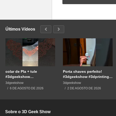
Últimos Vídeos
colar de Pla + tule
Porta chaves perfeito!
#3dgeekshow
#3dgeekshow #3dprinting
#impressão3d #3dprint
#3dprint #impressão3d
3dgeekshow
3dgeekshow
#3dprinting #impresion3d
#impresion3d
6 DE AGOSTO DE 2026
2 DE AGOSTO DE 2026
Sobre o 3D Geek Show