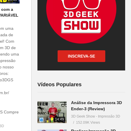
 com a
VARIÁVEL
 tem uma
mada de
vel! Com
 em 3D de
ntendo uma
INSCREVA-SE
mpressão
do nosso
bros:
bro3DGS
Vídeos Populares
m.br/
Análise da Impressora 3D
Ender-3 (Review)
DGS Compre
3D Geek Show - Impressão 3D
14:49
152.09K Views
 3D
Replicar Impressão 3D