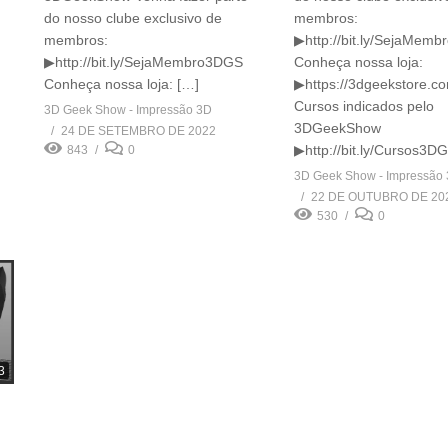
do nosso clube exclusivo de
membros:
membros:
▶http://bit.ly/SejaMem
▶http://bit.ly/SejaMembro3DGS
Conheça nossa loja:
Conheça nossa loja: […]
▶https://3dgeekstore.co
Cursos indicados pelo
3D Geek Show - Impressão 3D
3DGeekShow
24 DE SETEMBRO DE 2022
▶http://bit.ly/Cursos3D
843
0
3D Geek Show - Impressão
22 DE OUTUBRO DE 20
530
0
3