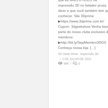
que eu MAIS UTILIZO na
impressão 3D no fatiador prusa
slicer e que você também tem q
conhecer. Site 3Dprime:
▶https://www.3dprime.com.br/
Cupom: 3dgeekshow Venha faze
parte do nosso clube exclusivo 
membros:
▶http://bit.ly/SejaMembro3DGS
Conheça nossa loja: […]
3D Geek Show - Impressão 3D
2 DE JULHO DE 2022
996
0