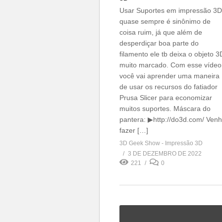
Usar Suportes em impressão 3D
quase sempre é sinônimo de
coisa ruim, já que além de
desperdiçar boa parte do
filamento ele tb deixa o objeto 3
muito marcado. Com esse vídeo
você vai aprender uma maneira
de usar os recursos do fatiador
Prusa Slicer para economizar
muitos suportes. Máscara do
pantera: ▶http://do3d.com/ Ven
fazer […]
3D Geek Show - Impressão 3D
3 DE DEZEMBRO DE 2022
221
0