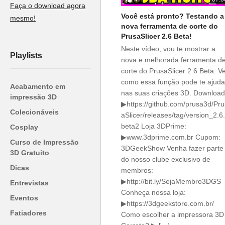
Faça o download agora
Você está pronto? Testando a
mesmo!
nova ferramenta de corte do
PrusaSlicer 2.6 Beta!
Neste vídeo, vou te mostrar a
Playlists
nova e melhorada ferramenta d
corte do PrusaSlicer 2.6 Beta. V
como essa função pode te ajuda
Acabamento em
nas suas criações 3D. Download
impressão 3D
▶https://github.com/prusa3d/Pru
Colecionáveis
aSlicer/releases/tag/version_2.6
beta2 Loja 3DPrime:
Cosplay
▶www.3dprime.com.br Cupom:
Curso de Impressão
3DGeekShow Venha fazer parte
3D Gratuito
do nosso clube exclusivo de
Dicas
membros:
▶http://bit.ly/SejaMembro3DGS
Entrevistas
Conheça nossa loja:
Eventos
▶https://3dgeekstore.com.br/
Fatiadores
Como escolher a impressora 3D