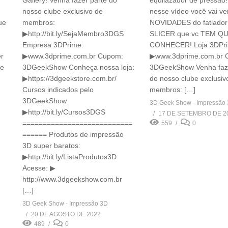
Gallery! Venha fazer parte do
equilazador de pressão!
nosso clube exclusivo de
nesse vídeo você vai ve
ue
membros:
NOVIDADES do fatiado
▶http://bit.ly/SejaMembro3DGS
SLICER que vc TEM Q
Empresa 3DPrime:
CONHECER! Loja 3DPr
r
▶www.3dprime.com.br Cupom:
▶www.3dprime.com.br 
de
3DGeekShow Conheça nossa loja:
3DGeekShow Venha faze
▶https://3dgeekstore.com.br/
do nosso clube exclusiv
Cursos indicados pelo
membros: […]
3DGeekShow
3D Geek Show - Impressão
▶http://bit.ly/Cursos3DGS
17 DE SETEMBRO DE 2
===========================
559
0
====== Produtos de impressão
3D super baratos:
▶http://bit.ly/ListaProdutos3D
Acesse: ▶
http://www.3dgeekshow.com.br
[…]
3D Geek Show - Impressão 3D
20 DE AGOSTO DE 2022
489
0