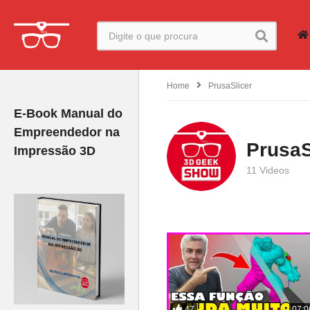
Home
PrusaSlicer
E-Book Manual do
Empreendedor na
PrusaS
Impressão 3D
11 Videos
47
07:0