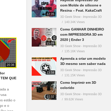
com Molde de silicone e
Resina – Feat. KakaCraft
12:35
3D Geek Show - Impressão 3D
140.34K Views
Como GANHAR DINHEIRO
com IMPRESSORA 3D em
2020 | Ender 3
15:09
3D Geek Show - Impressão 3D
135.16K Views
Aprenda a criar um modelo
3D mesmo sem saber nada
20:36
3D Geek Show - Impressão 3D
13:58
dor
131.15K Views
c TEM QUE
Como Imprimir em 3D
colorido
çada a
3D Geek Show - Impressão 3D
Prusa
11:32
99.62K Views
es estão o
go e o