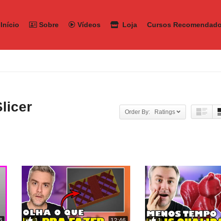
Início
Sobre
Vídeos
Loja
Cursos Recomendad
licer
Order By: Ratings
1
1
6
12:46