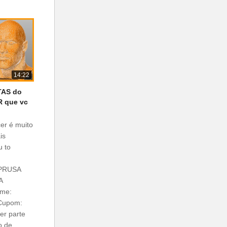
14:22
TAS do
R que vc
cer é muito
is
u to
s
 PRUSA
A
ime:
Cupom:
r parte
o de