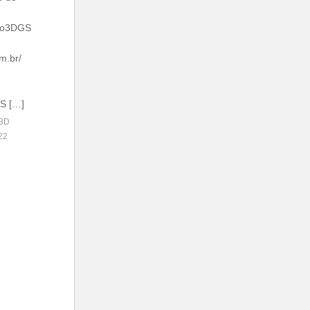
bro3DGS
m.br/
GS […]
 3D
22