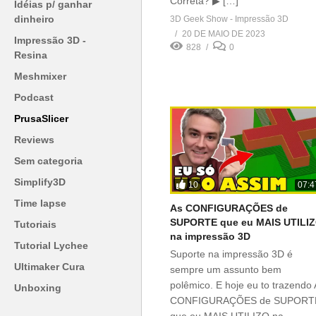
Correta? ▶ […]
Idéias p/ ganhar
dinheiro
3D Geek Show - Impressão 3D
20 DE MAIO DE 2023
Impressão 3D -
828
0
Resina
Meshmixer
Podcast
PrusaSlicer
Reviews
Sem categoria
Simplify3D
10
07:4
Time lapse
As CONFIGURAÇÕES de
SUPORTE que eu MAIS UTILI
Tutoriais
na impressão 3D
Tutorial Lychee
Suporte na impressão 3D é
Ultimaker Cura
sempre um assunto bem
polêmico. E hoje eu to trazendo
Unboxing
CONFIGURAÇÕES de SUPORT