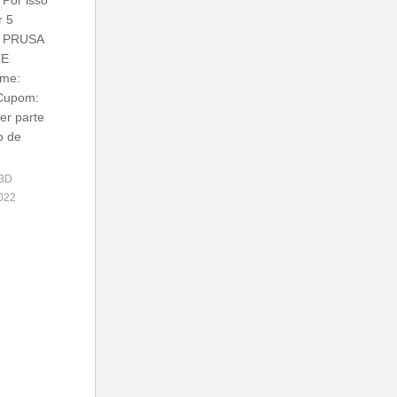
 Por isso
r 5
r PRUSA
UE
ime:
Cupom:
r parte
o de
 3D
022