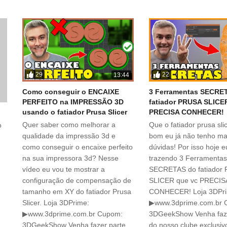
29
22
13:44
Como conseguir o ENCAIXE
3 Ferramentas SECRE
PERFEITO na IMPRESSÃO 3D
fatiador PRUSA SLICE
usando o fatiador Prusa Slicer
PRECISA CONHECER!
Quer saber como melhorar a
Que o fatiador prusa sli
o
qualidade da impressão 3d e
bom eu já não tenho ma
como conseguir o encaixe perfeito
dúvidas! Por isso hoje e
na sua impressora 3d? Nesse
trazendo 3 Ferramenta
vídeo eu vou te mostrar a
SECRETAS do fatiador
configuração de compensação de
SLICER que vc PRECIS
tamanho em XY do fatiador Prusa
CONHECER! Loja 3DPr
Slicer. Loja 3DPrime:
▶www.3dprime.com.br 
▶www.3dprime.com.br Cupom:
3DGeekShow Venha faze
3DGeekShow Venha fazer parte
do nosso clube exclusiv