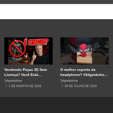
Vendendo Peças 3D Sem
O melhor suporte de
Licença? Você Está
headphone? #3dgeekshow
Cometendo um Erro GRAVE
#impressão3d #3dprinting
3dgeekshow
3dgeekshow
#3dprint #spiderman
1 DE AGOSTO DE 2026
28 DE JULHO DE 2026