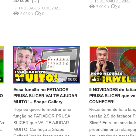
3D super […]
15 DE MAIO DE 2021
7.90K
0
14 DE AGOSTO DE 2021
3.08K
0
1
27
7
06:00
Essa função no FATIADOR
5 NOVIDADES do fatia
ZO
PRUSA SLICER VAI TE AJUDAR
PRUSA SLICER que v
MUITO! – Shape Gallery
CONHECER!
Hoje eu quero te mostrar uma
Recentemente foi a lan
função no FATIADOR PRUSA
versão 2.5 do fatiador 
 As
SLICER que VAI TE AJUDAR
Slicer! Entre as novidad
E
MUITO! Conheça a Shape
preenchimento relâmpa