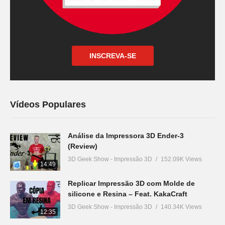
INSCREVA-SE
Vídeos Populares
Análise da Impressora 3D Ender-3
(Review)
3D Geek Show - Impressão 3D
152.09K Views
14:49
Replicar Impressão 3D com Molde de
silicone e Resina – Feat. KakaCraft
3D Geek Show - Impressão 3D
140.34K Views
12:35