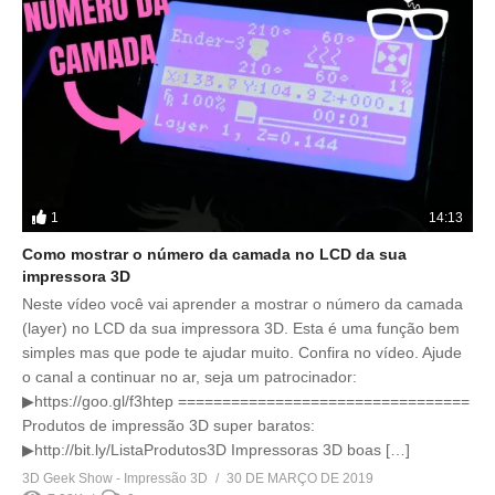
1
14:13
Como mostrar o número da camada no LCD da sua
impressora 3D
Neste vídeo você vai aprender a mostrar o número da camada
(layer) no LCD da sua impressora 3D. Esta é uma função bem
simples mas que pode te ajudar muito. Confira no vídeo. Ajude
o canal a continuar no ar, seja um patrocinador:
▶https://goo.gl/f3htep =================================
Produtos de impressão 3D super baratos:
▶http://bit.ly/ListaProdutos3D Impressoras 3D boas […]
3D Geek Show - Impressão 3D
30 DE MARÇO DE 2019