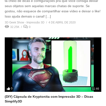
tá cheio de dicas e configurações pra que você consiga deixar
seus objetos sem aquelas marcas chatas de suporte. Se
gostou, não esquece de compartilhar esse vídeo e deixar o like!
Isso ajuda demais o canal! […]
3D Geek Show - Impressão 3D
4 DE ABRIL DE 2020
32.25K
0
0
11:46
(DIY) Cápsula de Kryptonita com Impressão 3D – Dicas
Simplify3D