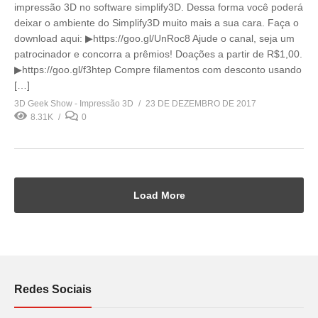
impressão 3D no software simplify3D. Dessa forma você poderá
deixar o ambiente do Simplify3D muito mais a sua cara. Faça o
download aqui: ▶https://goo.gl/UnRoc8 Ajude o canal, seja um
patrocinador e concorra a prêmios! Doações a partir de R$1,00.
▶https://goo.gl/f3htep Compre filamentos com desconto usando
[…]
3D Geek Show - Impressão 3D
23 DE DEZEMBRO DE 2017
8.31K
0
Load More
Redes Sociais