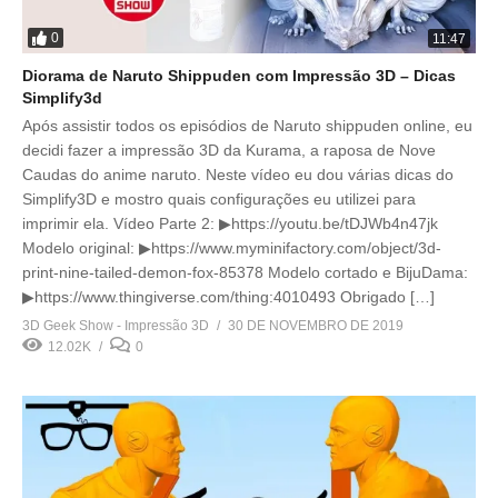
0
11:47
Diorama de Naruto Shippuden com Impressão 3D – Dicas
Simplify3d
Após assistir todos os episódios de Naruto shippuden online, eu
decidi fazer a impressão 3D da Kurama, a raposa de Nove
Caudas do anime naruto. Neste vídeo eu dou várias dicas do
Simplify3D e mostro quais configurações eu utilizei para
imprimir ela. Vídeo Parte 2: ▶https://youtu.be/tDJWb4n47jk
Modelo original: ▶https://www.myminifactory.com/object/3d-
print-nine-tailed-demon-fox-85378 Modelo cortado e BijuDama:
▶https://www.thingiverse.com/thing:4010493 Obrigado […]
3D Geek Show - Impressão 3D
30 DE NOVEMBRO DE 2019
12.02K
0