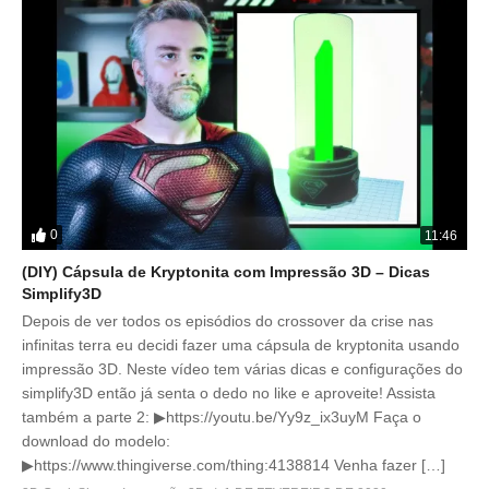
0
11:46
(DIY) Cápsula de Kryptonita com Impressão 3D – Dicas
Simplify3D
Depois de ver todos os episódios do crossover da crise nas
infinitas terra eu decidi fazer uma cápsula de kryptonita usando
impressão 3D. Neste vídeo tem várias dicas e configurações do
simplify3D então já senta o dedo no like e aproveite! Assista
também a parte 2: ▶https://youtu.be/Yy9z_ix3uyM Faça o
download do modelo:
▶https://www.thingiverse.com/thing:4138814 Venha fazer […]