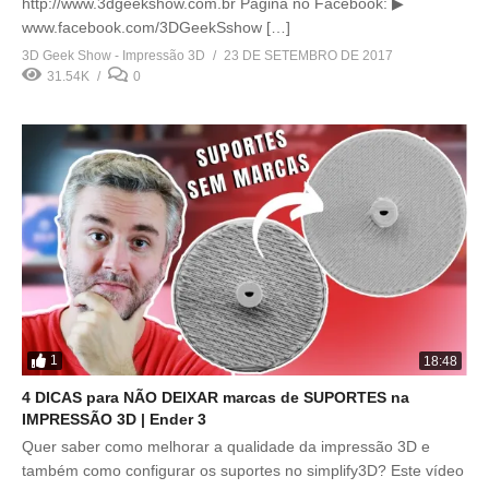
http://www.3dgeekshow.com.br Página no Facebook: ▶
www.facebook.com/3DGeekSshow […]
3D Geek Show - Impressão 3D
23 DE SETEMBRO DE 2017
31.54K
0
1
18:48
4 DICAS para NÃO DEIXAR marcas de SUPORTES na
IMPRESSÃO 3D | Ender 3
Quer saber como melhorar a qualidade da impressão 3D e
também como configurar os suportes no simplify3D? Este vídeo