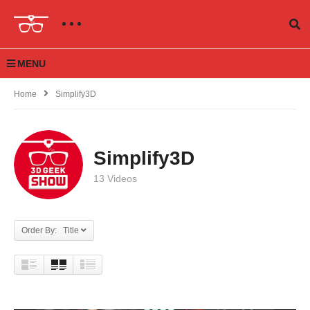
MENU
Home
Simplify3D
Simplify3D
13 Videos
Order By: Title