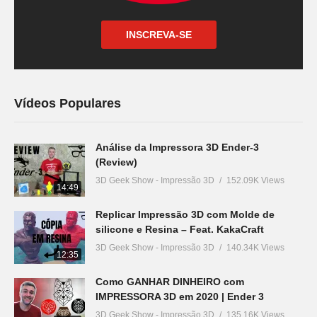
INSCREVA-SE
Vídeos Populares
Análise da Impressora 3D Ender-3
(Review)
3D Geek Show - Impressão 3D
152.09K Views
14:49
Replicar Impressão 3D com Molde de
silicone e Resina – Feat. KakaCraft
3D Geek Show - Impressão 3D
140.34K Views
12:35
Como GANHAR DINHEIRO com
IMPRESSORA 3D em 2020 | Ender 3
3D Geek Show - Impressão 3D
135.16K Views