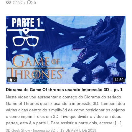
7.98K
0
0
14:59
Diorama de Game Of thrones usando Impressão 3D – pt. 1
Neste vídeo vou apresentar o começo do Diorama do seriado
Game of Thrones que fiz usando a impressão 3D. Também dou
várias dicas dentro do simplify3d de como posicionar os objetos
e como imprimir eles em 3D. Tive que dividir o vídeo em duas
partes, esta é a parte1. Para assistir a parte dois, acesse: […]
3D Geek Show - Impressão 3D
13 DE ABRIL DE 2019