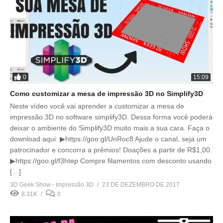
0
15:09
Como customizar a mesa de impressão 3D no Simplify3D
Neste vídeo você vai aprender a customizar a mesa de
impressão 3D no software simplify3D. Dessa forma você poderá
deixar o ambiente do Simplify3D muito mais a sua cara. Faça o
download aqui: ▶https://goo.gl/UnRoc8 Ajude o canal, seja um
patrocinador e concorra a prêmios! Doações a partir de R$1,00.
▶https://goo.gl/f3htep Compre filamentos com desconto usando
[…]
3D Geek Show - Impressão 3D
23 DE DEZEMBRO DE 2017
8.31K
0