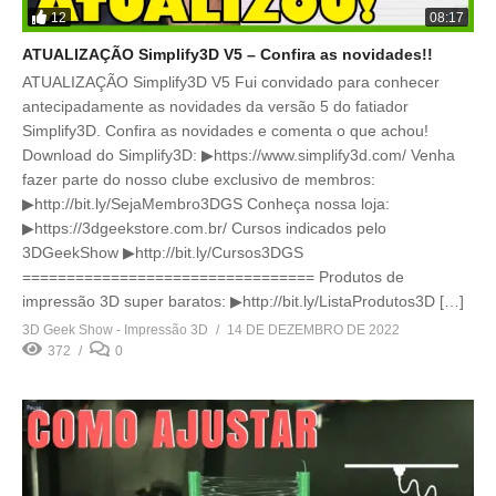
12
08:17
ATUALIZAÇÃO Simplify3D V5 – Confira as novidades!!
ATUALIZAÇÃO Simplify3D V5 Fui convidado para conhecer
antecipadamente as novidades da versão 5 do fatiador
Simplify3D. Confira as novidades e comenta o que achou!
Download do Simplify3D: ▶https://www.simplify3d.com/ Venha
fazer parte do nosso clube exclusivo de membros:
▶http://bit.ly/SejaMembro3DGS Conheça nossa loja:
▶https://3dgeekstore.com.br/ Cursos indicados pelo
3DGeekShow ▶http://bit.ly/Cursos3DGS
================================= Produtos de
impressão 3D super baratos: ▶http://bit.ly/ListaProdutos3D […]
3D Geek Show - Impressão 3D
14 DE DEZEMBRO DE 2022
372
0