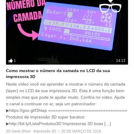
1
14:13
Como mostrar o número da camada no LCD da sua
impressora 3D
Neste vídeo você vai aprender a mostrar o número da camada
(layer) no LCD da sua impressora 3D. Esta é uma função bem
simples mas que pode te ajudar muito. Confira no vídeo. Ajude
o canal a continuar no ar, seja um patrocinador:
▶https://goo.gl/f3htep =================================
Produtos de impressão 3D super baratos:
▶http://bit.ly/ListaProdutos3D Impressoras 3D boas […]
3D Geek Show - Impressão 3D
30 DE MARÇO DE 2019