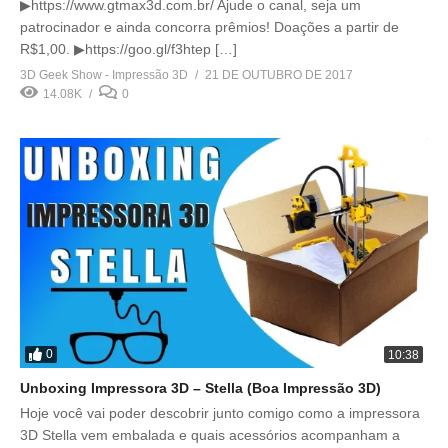
▶https://www.gtmax3d.com.br/ Ajude o canal, seja um
patrocinador e ainda concorra prêmios! Doações a partir de
R$1,00. ▶https://goo.gl/f3htep […]
3D Geek Show - Impressão 3D
21 DE OUTUBRO DE 2017
14.08K
0
0
10:38
Unboxing Impressora 3D – Stella (Boa Impressão 3D)
Hoje você vai poder descobrir junto comigo como a impressora
3D Stella vem embalada e quais acessórios acompanham a