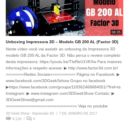
0
06:35
Unboxing Impressora 3D – Modelo GB 200 AL (Factor 3D)
Neste vídeo você vai assistir ao unboxing da Impressora 3D
modelo GB 200 AL da Factor 3D. Não perca o review completo
desta impressora: https://youtu.be/TIeReU1VKXw Para maiores
informações a respeito acesse: ▶ http://www.factor3d.com.br/
========Redes Sociais=========== Página no Facebook: ▶
www.facebook.com/3DGeekSshow Grupo no facebook
▶https://www.facebook.com/groups/118362468684051/?fref=ts
Instagram: ▶ www.instagram.com/3DGeekShow Contato: ▶
3DGeekShow@gmail.com
=============================== Veja no youtube
3D Geek Show - Impressão 3D
7 DE JANEIRO DE 2017
9.11K
0