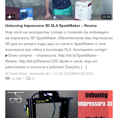
0
10:58
Unboxing Impressora 3D SLA SparkMaker – Resina
Hoje você vai acompanhar comigo o conteúdo da embalagem
da impressora 3D SparkMaker. Diferentemente das impressoras
3D que eu sempre trago aqui no canal a SparkMaker é uma
impressora que utiliza a tecnologia SLA. Acompanhe comigo!
▶Onde comprei: – Impressora: http://bit.ly/SparkMaker –
Resina: http://bit.ly/ResinaLCDC Ajude o canal, seja um
patrocinador e concorra a prêmios! Doações […]
3D Geek Show - Impressão 3D
27 DE OUTUBRO DE 2018
10.20K
0