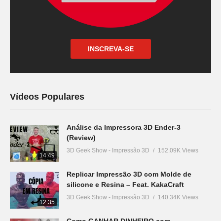
INSCREVA-SE
Vídeos Populares
Análise da Impressora 3D Ender-3
(Review)
3D Geek Show - Impressão 3D
152.09K Views
14:49
Replicar Impressão 3D com Molde de
silicone e Resina – Feat. KakaCraft
3D Geek Show - Impressão 3D
140.34K Views
12:35
Como GANHAR DINHEIRO com