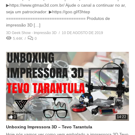
▶https://www.gtmax3d.com.br/ Ajude o canal a continuar no ar,
seja um patrocinador: ▶https://goo.gl/f3htep
================================= Produtos de
impressão 3D […]
3D Geek Show - Impressão 3D
10 DE AGOSTO DE 2019
5.44K
0
0
14:22
Unboxing Impressora 3D – Tevo Tarantula
Hoje nós vamos ver como vem embalado a impressora 3D Tevo