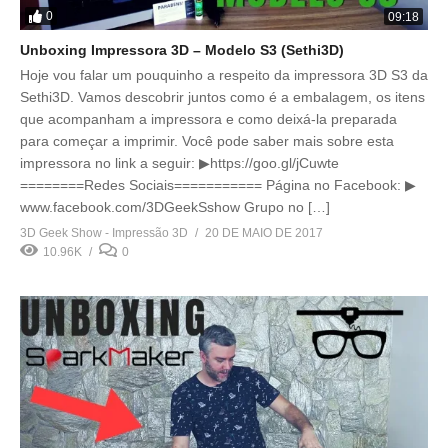
0
09:18
Unboxing Impressora 3D – Modelo S3 (Sethi3D)
Hoje vou falar um pouquinho a respeito da impressora 3D S3 da
Sethi3D. Vamos descobrir juntos como é a embalagem, os itens
que acompanham a impressora e como deixá-la preparada
para começar a imprimir. Você pode saber mais sobre esta
impressora no link a seguir: ▶https://goo.gl/jCuwte
========Redes Sociais=========== Página no Facebook: ▶
www.facebook.com/3DGeekSshow Grupo no […]
3D Geek Show - Impressão 3D
20 DE MAIO DE 2017
10.96K
0