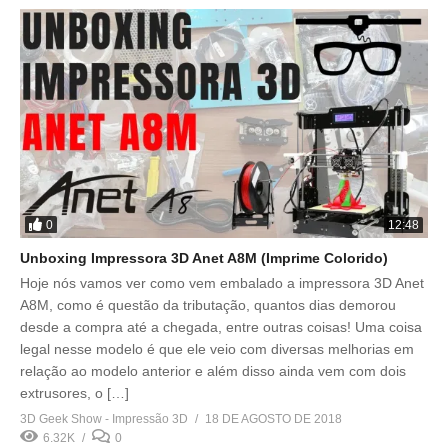
0
12:48
Unboxing Impressora 3D Anet A8M (Imprime Colorido)
Hoje nós vamos ver como vem embalado a impressora 3D Anet
A8M, como é questão da tributação, quantos dias demorou
desde a compra até a chegada, entre outras coisas! Uma coisa
legal nesse modelo é que ele veio com diversas melhorias em
relação ao modelo anterior e além disso ainda vem com dois
extrusores, o […]
3D Geek Show - Impressão 3D
18 DE AGOSTO DE 2018
6.32K
0