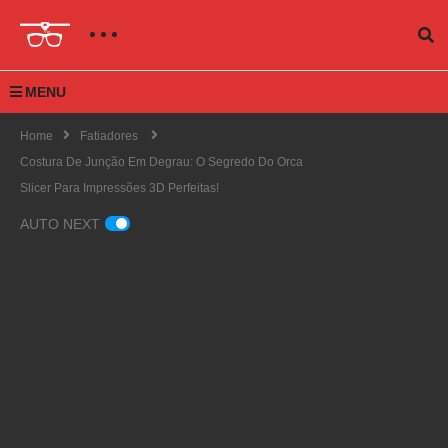
MENU
Home
Fatiadores
Costura De Junção Em Degrau: O Segredo Do Orca
Slicer Para Impressões 3D Perfeitas!
AUTO NEXT