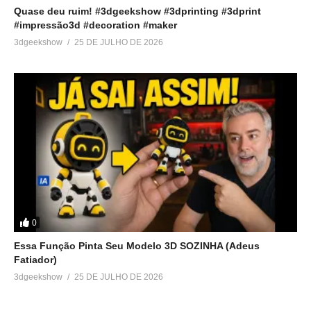
Quase deu ruim! #3dgeekshow #3dprinting #3dprint
#impressão3d #decoration #maker
3dgeekshow
25 DE JULHO DE 2026
0
Essa Função Pinta Seu Modelo 3D SOZINHA (Adeus
Fatiador)
3dgeekshow
25 DE JULHO DE 2026