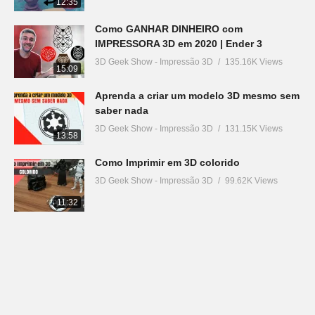
12:35
Como GANHAR DINHEIRO com
IMPRESSORA 3D em 2020 | Ender 3
3D Geek Show - Impressão 3D
135.16K Views
15:09
Aprenda a criar um modelo 3D mesmo sem
saber nada
3D Geek Show - Impressão 3D
131.15K Views
13:58
Como Imprimir em 3D colorido
3D Geek Show - Impressão 3D
99.62K Views
11:32