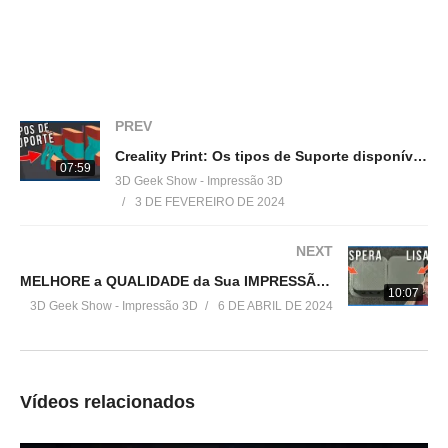
▶
https://3dgeekstore.com.br/
Cursos indicados pelo 3DGeekShow
▶
http://bit.ly/Cursos3DGS
PREV
=================================
Creality Print: Os tipos de Suporte disponíveis pra usar na sua impressora 3D!
Produtos de impressão 3D super baratos:
07:59
3D Geek Show - Impressão 3D
▶
http://bit.ly/ListaProdutos3D
3 DE FEVEREIRO DE 2024
Acesse:
NEXT
▶
http://www.3dgeekshow.com.br
MELHORE a QUALIDADE da Sua IMPRESSÃO 3D com Este AJUSTE SIMPLES!
10:07
3D Geek Show - Impressão 3D
6 DE ABRIL DE 2024
Redes sociais (Instagram, Facebook e Twitter):
▶ @3DGeekShow
Grupo no facebook
Vídeos relacionados
▶
https://goo.gl/eXceJj