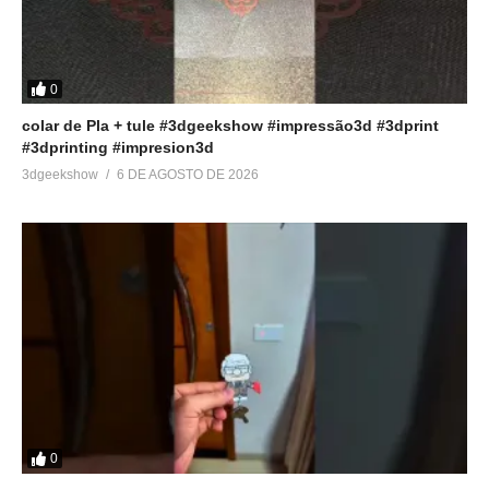
e adicionar uma impressora
3D!
16 de setembro de 2023
Em "Fatiadores"
0
colar de Pla + tule #3dgeekshow #impressão3d #3dprint
#3dprinting #impresion3d
3dgeekshow
6 DE AGOSTO DE 2026
0