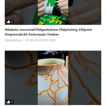
0
Alfabeto sensorial!#3dgeekshow #3dprinting #3dprint
#impressão3d #educação #maker
3dgeekshow
26 DE JULHO DE 2026
0