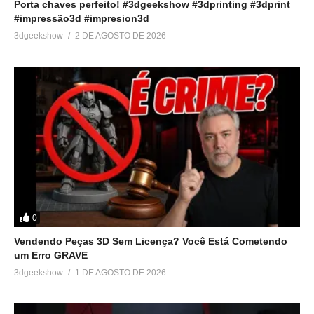
Porta chaves perfeito! #3dgeekshow #3dprinting #3dprint
#impressão3d #impresion3d
3dgeekshow
2 DE AGOSTO DE 2026
0
Vendendo Peças 3D Sem Licença? Você Está Cometendo
um Erro GRAVE
3dgeekshow
1 DE AGOSTO DE 2026