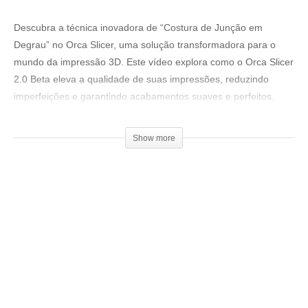
Descubra a técnica inovadora de “Costura de Junção em
Degrau” no Orca Slicer, uma solução transformadora para o
mundo da impressão 3D. Este vídeo explora como o Orca Slicer
2.0 Beta eleva a qualidade de suas impressões, reduzindo
imperfeições e garantindo acabamentos suaves e perfeitos.
Aprenda a ativar e configurar esta nova funcionalidade, veja
comparações práticas entre métodos antigos e novos, e
Show more
entenda o impacto direto na estética de suas criações 3D.
Loja 3DPrime:
▶www.3dprime.com.br
Cupom: 3DGeekShow
Venha fazer parte do nosso clube exclusivo de membros:
▶
http://bit.ly/SejaMembro3DGS
Conheça nossa loja: