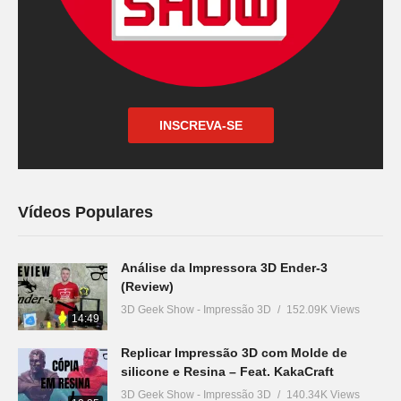
INSCREVA-SE
Vídeos Populares
Análise da Impressora 3D Ender-3
(Review)
3D Geek Show - Impressão 3D
152.09K Views
14:49
Replicar Impressão 3D com Molde de
silicone e Resina – Feat. KakaCraft
3D Geek Show - Impressão 3D
140.34K Views