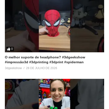
0
O melhor suporte de headphone? #3dgeekshow
#impressão3d #3dprinting #3dprint #spiderman
3dgeekshow
28 DE JULHO DE 2026