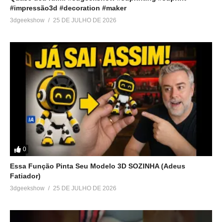
#impressão3d #decoration #maker
3dgeekshow
25 DE JULHO DE 2026
0
Essa Função Pinta Seu Modelo 3D SOZINHA (Adeus
Fatiador)
3dgeekshow
25 DE JULHO DE 2026