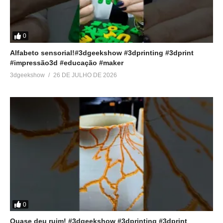
0
Alfabeto sensorial!#3dgeekshow #3dprinting #3dprint
#impressão3d #educação #maker
3dgeekshow
26 DE JULHO DE 2026
0
Quase deu ruim! #3dgeekshow #3dprinting #3dprint