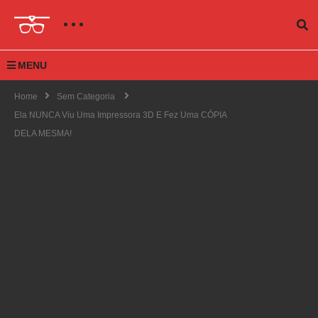
MENU
Home
Sem Categoria
Ela NUNCA Viu Uma Impressora 3D E Fez Uma CÓPIA
DELA MESMA!