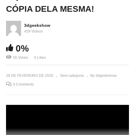
CÓPIA DELA MESMA!
3dgeekshow
459 Videos
0%
56 Views
0 Likes
28 DE FEVEREIRO DE 2026
Sem categoria
By 3dgeekshow
0 Comments