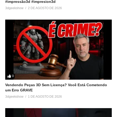
#impressão3d #impresion3d
3dgeekshow
2 DE AGOSTO DE 2026
Relacionado
Uma forma alternativa de
Crie um Modelo 3D em
criar suportes para a
Minutos! Descubra o
impressão 3D – MeshMixer
Segredo Simples!
2 de dezembro de 2017
19 de outubro de 2024
Em "Tutoriais"
Em "Sem categoria"
Crie encaixes para
impressão 3D de maneira
muito rápida e fácil
16 de junho de 2018
0
Em "Tutoriais"
Vendendo Peças 3D Sem Licença? Você Está Cometendo
um Erro GRAVE
3dgeekshow
1 DE AGOSTO DE 2026