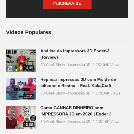
INSCREVA-SE
Vídeos Populares
Análise da Impressora 3D Ender-3
(Review)
3D Geek Show - Impressão 3D
152.09K Views
14:49
Replicar Impressão 3D com Molde de
silicone e Resina – Feat. KakaCraft
3D Geek Show - Impressão 3D
140.34K Views
12:35
Como GANHAR DINHEIRO com
IMPRESSORA 3D em 2020 | Ender 3
3D Geek Show - Impressão 3D
135.16K Views
15:09