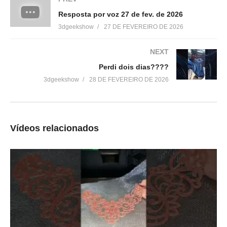
renda extra vendendo suas criações, esse guia prático é para
Resposta por voz 27 de fev. de 2026
você!
3dgeekshow
27 DE FEVEREIRO DE 2026
Aprenda a criar o “Seu Negócio de Impressão 3D com IA”
NEXT
▶https://negociocomia.3dgeekshow.com.br/
Perdi dois dias????
3dgeekshow
28 DE FEVEREIRO DE 2026
Loja 3DPrime:
▶https://3dprime.com.br
Cupom: 3DGeekShow
Vídeos relacionados
Venha fazer parte do nosso clube exclusivo de membros:
▶http://bit.ly/SejaMembro3DGS
Conheça nossa loja:
▶https://3dgeekstore.com.br/
Cursos indicados pelo 3DGeekShow
▶http://bit.ly/Cursos3DGS