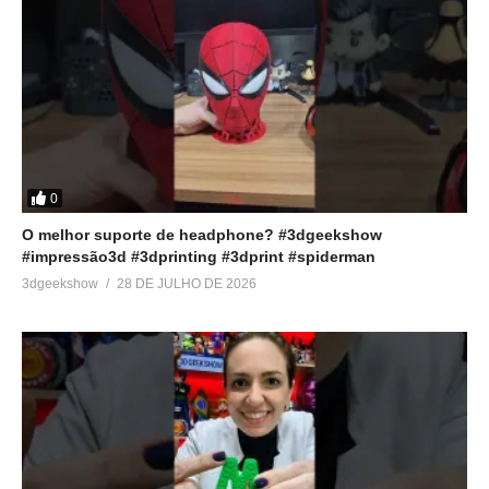
0
O melhor suporte de headphone? #3dgeekshow
#impressão3d #3dprinting #3dprint #spiderman
3dgeekshow
28 DE JULHO DE 2026