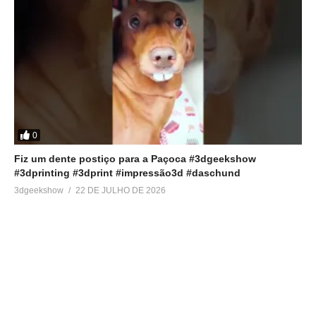
0
Fiz um dente postiço para a Paçoca #3dgeekshow
#3dprinting #3dprint #impressão3d #daschund
3dgeekshow
22 DE JULHO DE 2026