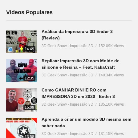
Vídeos Populares
Análise da Impressora 3D Ender-3
(Review)
3D Geek Show - Impressão 3D
152.09K Views
14:49
Replicar Impressão 3D com Molde de
silicone e Resina – Feat. KakaCraft
3D Geek Show - Impressão 3D
140.34K Views
12:35
Como GANHAR DINHEIRO com
IMPRESSORA 3D em 2020 | Ender 3
3D Geek Show - Impressão 3D
135.16K Views
15:09
Aprenda a criar um modelo 3D mesmo sem
saber nada
3D Geek Show - Impressão 3D
131.15K Views
13:58