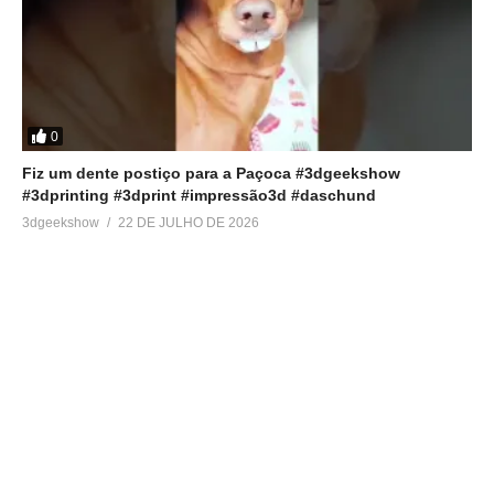
0
Fiz um dente postiço para a Paçoca #3dgeekshow
#3dprinting #3dprint #impressão3d #daschund
3dgeekshow
22 DE JULHO DE 2026