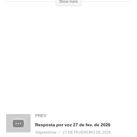
Show more
Loja 3DPrime:
▶https://3dprime.com.br
Cupom: 3DGeekShow
Venha fazer parte do nosso clube exclusivo de membros:
▶http://bit.ly/SejaMembro3DGS
PREV
Conheça nossa loja:
Resposta por voz 27 de fev. de 2026
▶https://3dgeekstore.com.br/
3dgeekshow
27 DE FEVEREIRO DE 2026