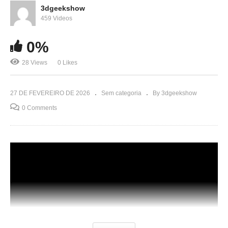
3dgeekshow
459 Videos
0%
28 Views
0 Likes
27 DE FEVEREIRO DE 2026
Sem categoria
By 3dgeekshow
0 Comments