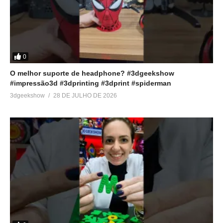
0
O melhor suporte de headphone? #3dgeekshow
#impressão3d #3dprinting #3dprint #spiderman
3dgeekshow
28 DE JULHO DE 2026