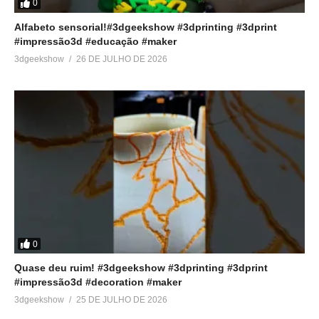
0
Alfabeto sensorial!#3dgeekshow #3dprinting #3dprint
#impressão3d #educação #maker
3dgeekshow
26 DE JULHO DE 2026
0
Quase deu ruim! #3dgeekshow #3dprinting #3dprint
#impressão3d #decoration #maker
3dgeekshow
25 DE JULHO DE 2026