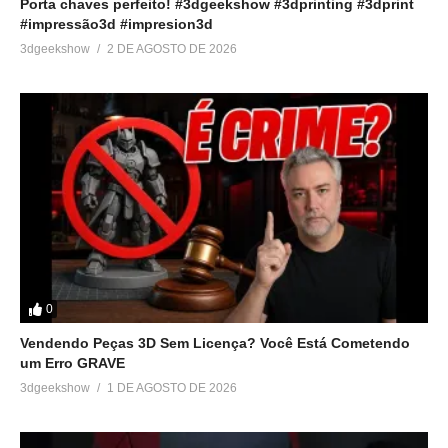
Porta chaves perfeito! #3dgeekshow #3dprinting #3dprint
#impressão3d #impresion3d
3dgeekshow
2 DE AGOSTO DE 2026
0
Vendendo Peças 3D Sem Licença? Você Está Cometendo
um Erro GRAVE
3dgeekshow
1 DE AGOSTO DE 2026