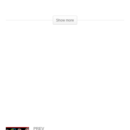
Empresas que estão apoiando:
▶
https://www.3dprime.com.br/
Show more
▶
https://www.do3d.com/
Episódios anteriores:
▶
https://www.youtube.com/playlist?
list=PLmIiA_DIg79GvIJmIAU1hD59oGdsQFN3H
Venha fazer parte do nosso clube exclusivo de membros:
▶
http://bit.ly/SejaMembro3DGS
Conheça nossa loja:
▶
https://3dgeekstore.com.br/
Cursos indicados pelo 3DGeekShow
▶
http://bit.ly/Cursos3DGS
PREV