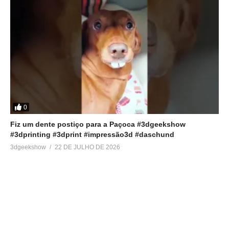
0
Fiz um dente postiço para a Paçoca #3dgeekshow
#3dprinting #3dprint #impressão3d #daschund
3dgeekshow
22 DE JULHO DE 2026