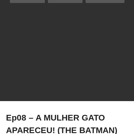
Live IMPRESSORA 3D TYCOON SLIM – Apoio
TopInk3D
Ep08 – A MULHER GATO
APARECEU! (THE BATMAN)