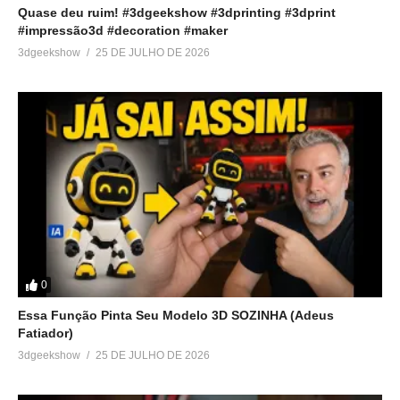
Quase deu ruim! #3dgeekshow #3dprinting #3dprint
#impressão3d #decoration #maker
3dgeekshow
25 DE JULHO DE 2026
0
Essa Função Pinta Seu Modelo 3D SOZINHA (Adeus
Fatiador)
3dgeekshow
25 DE JULHO DE 2026