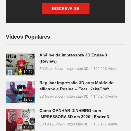
INSCREVA-SE
Vídeos Populares
Análise da Impressora 3D Ender-3
(Review)
3D Geek Show - Impressão 3D
152.09K Views
14:49
Replicar Impressão 3D com Molde de
silicone e Resina – Feat. KakaCraft
3D Geek Show - Impressão 3D
140.34K Views
12:35
Como GANHAR DINHEIRO com
IMPRESSORA 3D em 2020 | Ender 3
3D Geek Show - Impressão 3D
135.16K Views
15:09