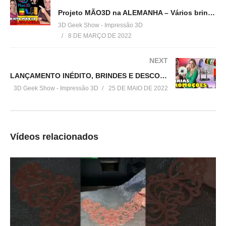
=================================
Projeto MÃO3D na ALEMANHA – Vários brindes!
Produtos de impressão 3D super baratos:
3D Geek Show - Impressão 3D
▶
http://bit.ly/ListaProdutos3D
8 DE MARÇO DE 2022
Acesse:
NEXT
▶
http://www.3dgeekshow.com.br
LANÇAMENTO INÉDITO, BRINDES E DESCONTOS – ESPCIAL ANIVERSÁRIO 3D PRIME
3D Geek Show - Impressão 3D
25 DE MAIO DE 2022
Redes sociais (Instagram, Facebook e Twitter):
▶ @3DGeekShow
Grupo no facebook
Vídeos relacionados
▶
https://goo.gl/eXceJj
Contato:
▶
murilo@3DGeekShow.com.br
#3DGeekShow #Impressão3D #Impressora3D #3DPrinter
#3DPrinting #TheBatman #DcComics #Cosplay #Batman