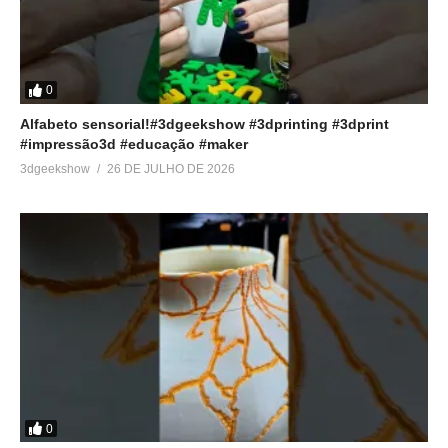
0
Alfabeto sensorial!#3dgeekshow #3dprinting #3dprint
#impressão3d #educação #maker
3dgeekshow
26 DE JULHO DE 2026
0