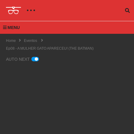
MENU
Home
Eventos
Ep08 - A MULHER GATO APARECEU! (THE BATMAN)
AUTO NEXT