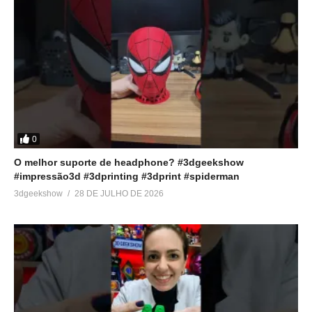
0
O melhor suporte de headphone? #3dgeekshow
#impressão3d #3dprinting #3dprint #spiderman
3dgeekshow
28 DE JULHO DE 2026