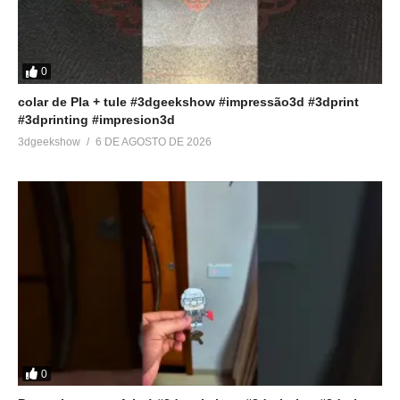
Veja no youtube
(Visited 222 times, 1 visits today)
0
colar de Pla + tule #3dgeekshow #impressão3d #3dprint
#3dprinting #impresion3d
Relacionado
3dgeekshow
6 DE AGOSTO DE 2026
Ep 07 – Será que virei o
Ep06 – Como fazer o
Batman?
ACABAMENTO e PINTURA
5 de março de 2022
na ARMADURA do BATMAN
Em "Cosplay"
27 de fevereiro de 2022
Em "Cosplay"
Ep05 – CORTAR MODELOS
3D de forma FÁCIL pra
QUALQUER IMPRESSORA
3D
19 de fevereiro de 2022
Em "Cosplay"
0