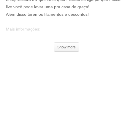
live você pode levar uma pra casa de graça!
Além disso teremos filamentos e descontos!
Mais informações:
▶
https://topink3d.com.br/
CUPOM DE DESCONTO: KYWOO3DGEEKSHOW
Show more
VÁLIDO ATÉ DIA 12/02/2022
Venha fazer parte do nosso clube exclusivo de membros:
▶
http://bit.ly/SejaMembro3DGS
Conheça nossa loja:
▶
https://3dgeekstore.com.br/
Cursos indicados pelo 3DGeekShow
▶
http://bit.ly/Cursos3DGS