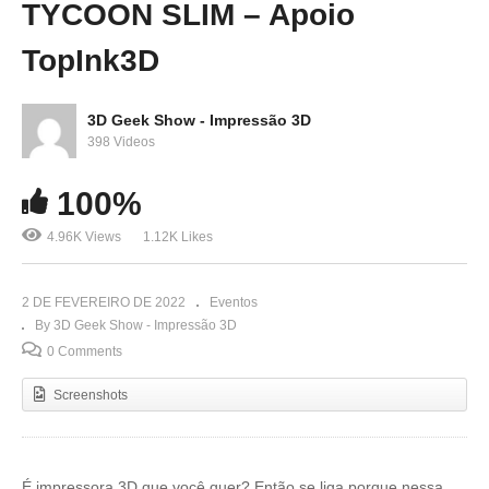
TYCOON SLIM – Apoio
TopInk3D
3D Geek Show - Impressão 3D
398 Videos
100%
4.96K Views
1.12K Likes
2 DE FEVEREIRO DE 2022
Eventos
By 3D Geek Show - Impressão 3D
0 Comments
Screenshots
É impressora 3D que você quer? Então se liga porque nessa