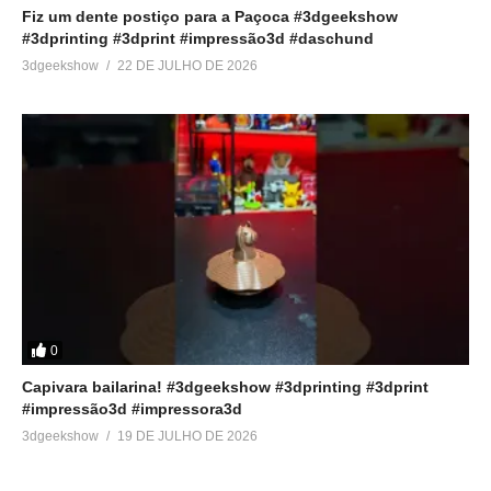
Fiz um dente postiço para a Paçoca #3dgeekshow
#3dprinting #3dprint #impressão3d #daschund
3dgeekshow
22 DE JULHO DE 2026
0
Capivara bailarina! #3dgeekshow #3dprinting #3dprint
#impressão3d #impressora3d
3dgeekshow
19 DE JULHO DE 2026