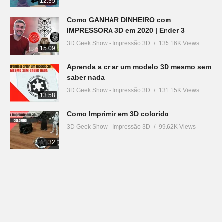
12:35
Como GANHAR DINHEIRO com
IMPRESSORA 3D em 2020 | Ender 3
3D Geek Show - Impressão 3D
135.16K Views
15:09
Aprenda a criar um modelo 3D mesmo sem
saber nada
3D Geek Show - Impressão 3D
131.15K Views
13:58
Como Imprimir em 3D colorido
3D Geek Show - Impressão 3D
99.62K Views
11:32