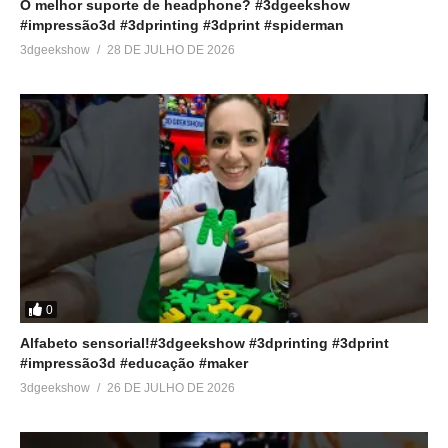
O melhor suporte de headphone? #3dgeekshow
#impressão3d #3dprinting #3dprint #spiderman
3dgeekshow
28 DE JULHO DE 2026
0
Alfabeto sensorial!#3dgeekshow #3dprinting #3dprint
#impressão3d #educação #maker
3dgeekshow
26 DE JULHO DE 2026