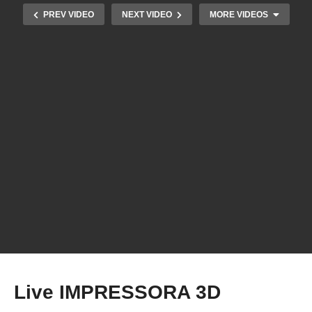
PREV VIDEO
NEXT VIDEO
MORE VIDEOS
Você VAI GANHAR um serviço de SCANNER 3D
– Bora conhecer a Hexagon!
Live IMPRESSORA 3D