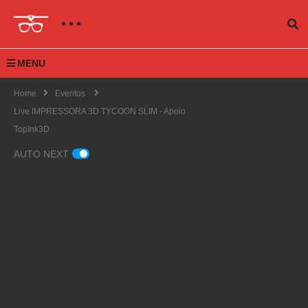
MENU
Home
Eventos
Live IMPRESSORA 3D TYCOON SLIM - Apoio
TopInk3D
AUTO NEXT