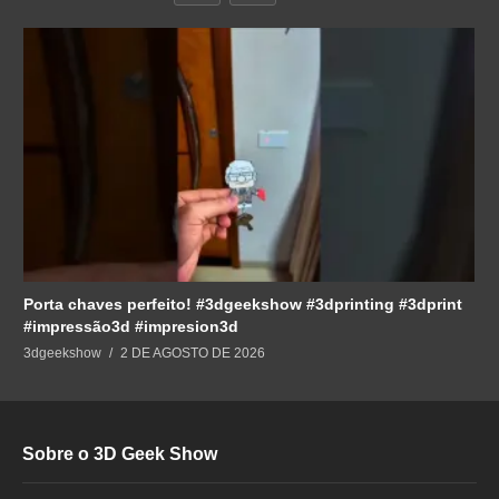
Porta chaves perfeito! #3dgeekshow #3dprinting #3dprint
#impressão3d #impresion3d
3dgeekshow
2 DE AGOSTO DE 2026
Sobre o 3D Geek Show