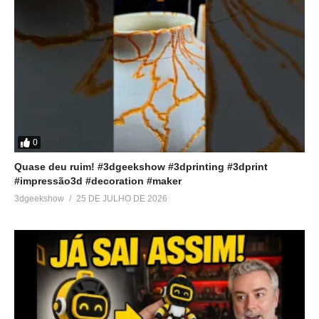
0
Quase deu ruim! #3dgeekshow #3dprinting #3dprint
#impressão3d #decoration #maker
3dgeekshow
25 DE JULHO DE 2026