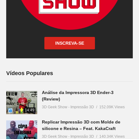
INSCREVA-SE
Vídeos Populares
Análise da Impressora 3D Ender-3
(Review)
3D Geek Show - Impressão 3D
152.09K Views
14:49
Replicar Impressão 3D com Molde de
silicone e Resina – Feat. KakaCraft
3D Geek Show - Impressão 3D
140.34K Views