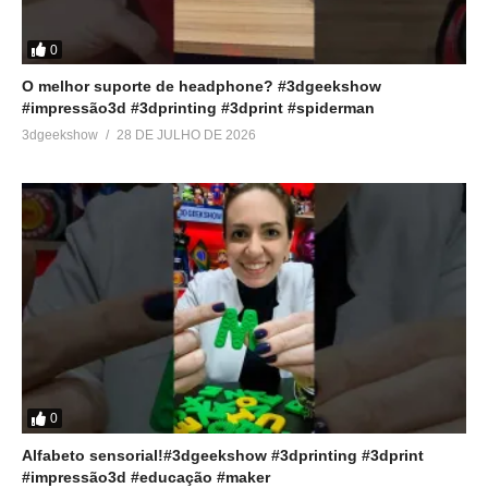
0
O melhor suporte de headphone? #3dgeekshow
#impressão3d #3dprinting #3dprint #spiderman
3dgeekshow
28 DE JULHO DE 2026
0
Alfabeto sensorial!#3dgeekshow #3dprinting #3dprint
#impressão3d #educação #maker