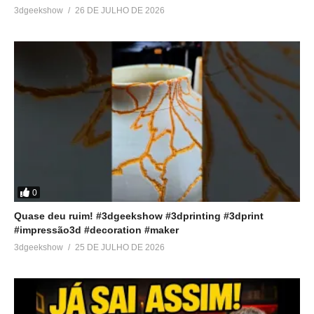
3dgeekshow
26 DE JULHO DE 2026
0
Quase deu ruim! #3dgeekshow #3dprinting #3dprint
#impressão3d #decoration #maker
3dgeekshow
25 DE JULHO DE 2026