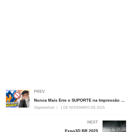
Segundo dia de exposição
Instituto Tecnológico Mauá
(Visited 50 times, 1 visits today)
Relacionado
Unboxing Impressora 3D –
Como Customizar Suportes
Stella (Boa Impressão 3D)
para Impressão 3d
13 de agosto de 2017
11 de março de 2017
Em "Unboxing"
Em "Dicas"
PREV
Review Impressora 3D Stella
Nunca Mais Erre o SUPORTE na Impressão 3D! (Regra dos 45°)
– Boa Impressão 3D
3dgeekshow
1 DE NOVEMBRO DE 2025
30 de setembro de 2017
Em "Reviews"
NEXT
Expo3D BR 2025