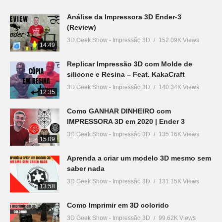
Análise da Impressora 3D Ender-3
(Review)
3D Geek Show - Impressão 3D
152.09K Views
14:49
Replicar Impressão 3D com Molde de
silicone e Resina – Feat. KakaCraft
3D Geek Show - Impressão 3D
140.34K Views
12:35
Como GANHAR DINHEIRO com
IMPRESSORA 3D em 2020 | Ender 3
3D Geek Show - Impressão 3D
135.16K Views
15:09
Aprenda a criar um modelo 3D mesmo sem
saber nada
3D Geek Show - Impressão 3D
131.15K Views
13:58
Como Imprimir em 3D colorido
3D Geek Show - Impressão 3D
99.62K Views