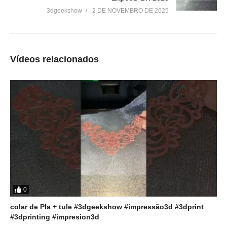
3dgeekshow
2 DE NOVEMBRO DE 2025
Vídeos relacionados
0
colar de Pla + tule #3dgeekshow #impressão3d #3dprint
#3dprinting #impresion3d