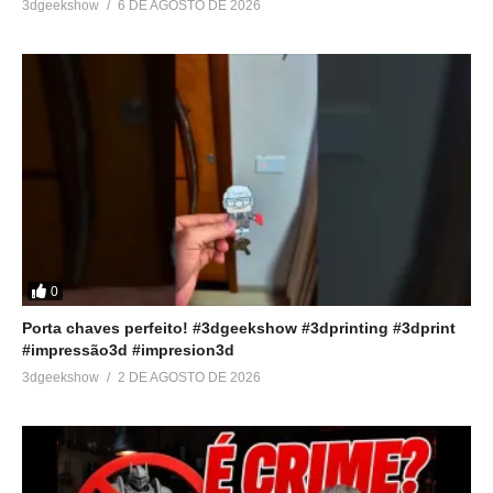
3dgeekshow
6 DE AGOSTO DE 2026
0
Porta chaves perfeito! #3dgeekshow #3dprinting #3dprint
#impressão3d #impresion3d
3dgeekshow
2 DE AGOSTO DE 2026