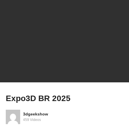
Modelos 3D Únicos e Baratos? A IA vai te
surpreender! #shorts
Expo3D BR 2025
3dgeekshow
459 Videos