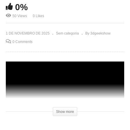
0%
50 Views
0 Likes
1 DE NOVEMBRO DE 2025
Sem categoria
By 3dgeekshow
0 Comments
Show more