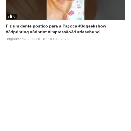
0
Fiz um dente postiço para a Paçoca #3dgeekshow
#3dprinting #3dprint #impressão3d #daschund
3dgeekshow
22 DE JULHO DE 2026