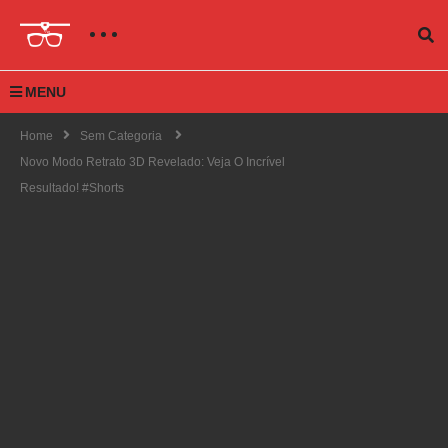
MENU
Home
Sem Categoria
Novo Modo Retrato 3D Revelado: Veja O Incrível
Resultado! #shorts