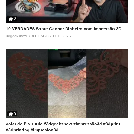
0
10 VERDADES Sobre Ganhar Dinheiro com Impressão 3D
3dgeekshow
8 DE AGOSTO DE 2026
0
colar de Pla + tule #3dgeekshow #impressão3d #3dprint
#3dprinting #impresion3d