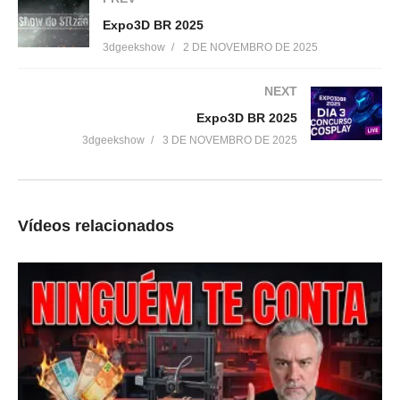
3D de resina!
Resultados Perfeitos!
31 de outubro de 2024
#shorts
Expo3D BR 2025
Em "Sem categoria"
10 de novembro de 2025
3dgeekshow
2 DE NOVEMBRO DE 2025
Em "Sem categoria"
NEXT
Calibração da Impressora
Expo3D BR 2025
3D: Teste Fácil para
Resultados Incríveis! #shorts
3dgeekshow
3 DE NOVEMBRO DE 2025
12 de novembro de 2025
Em "Sem categoria"
Vídeos relacionados