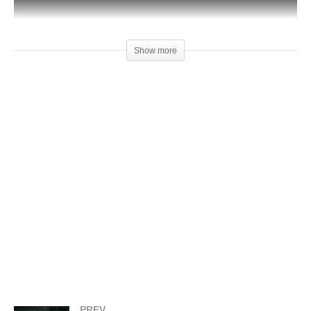
Show more
O novo modo retrato oferece alta fidelidade e otimiza as faces.
Ele foi criado para capturar melhor o rosto, garantindo
resultados incríveis. #ModoRetrato #Fotografia
#RostosOtimizados #3DGeekShow
(Visited 23 times, 1 visits today)
Relacionado
Você não vai acreditar no
Calibrar a Impressora 3D:
resultado dessa impressão
Dicas Essenciais para
PREV