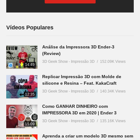
Vídeos Populares
Análise da Impressora 3D Ender-3
(Review)
3D Geek Show - Impressão 3D
152.09K Views
14:49
Replicar Impressão 3D com Molde de
silicone e Resina – Feat. KakaCraft
3D Geek Show - Impressão 3D
140.34K Views
12:35
Como GANHAR DINHEIRO com
IMPRESSORA 3D em 2020 | Ender 3
3D Geek Show - Impressão 3D
135.16K Views
15:09
Aprenda a criar um modelo 3D mesmo sem