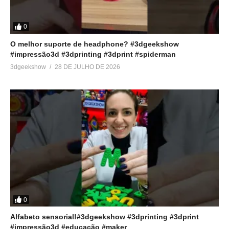
0
O melhor suporte de headphone? #3dgeekshow
#impressão3d #3dprinting #3dprint #spiderman
3dgeekshow
28 DE JULHO DE 2026
0
Alfabeto sensorial!#3dgeekshow #3dprinting #3dprint
#impressão3d #educação #maker