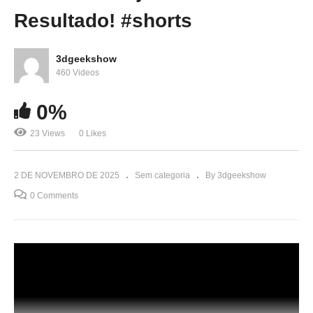
Resultado! #shorts
3dgeekshow
460 Videos
0%
23 Views
0 Likes
2 DE NOVEMBRO DE 2025
Sem categoria
By 3dgeekshow
0 Comments