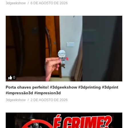
3dgeekshow
6 DE AGOSTO DE 2026
0
Porta chaves perfeito! #3dgeekshow #3dprinting #3dprint
#impressão3d #impresion3d
3dgeekshow
2 DE AGOSTO DE 2026