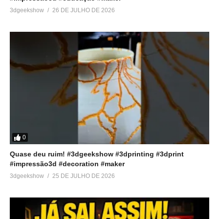
3dgeekshow
26 DE JULHO DE 2026
0
Quase deu ruim! #3dgeekshow #3dprinting #3dprint
#impressão3d #decoration #maker
3dgeekshow
25 DE JULHO DE 2026