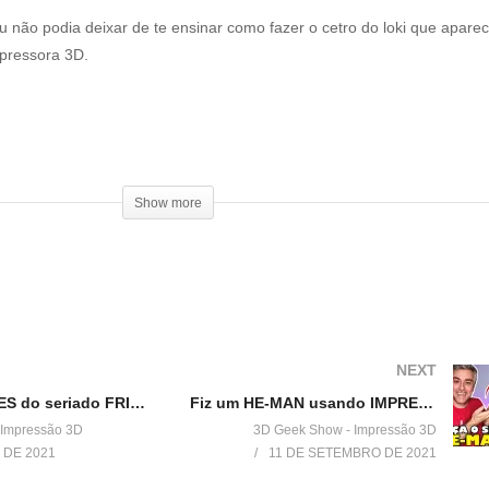
u não podia deixar de te ensinar como fazer o cetro do loki que aparec
pressora 3D.
ing:
305204
Show more
ing:
3621968
 X 1,5 cm
NEXT
PORTA CHAVES do seriado FRIENDS com IMPRESSÃO 3D
Fiz um HE-MAN usando IMPRESSÃO 3D
 Impressão 3D
3D Geek Show - Impressão 3D
 DE 2021
11 DE SETEMBRO DE 2021