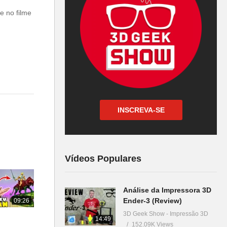
e no filme
INSCREVA-SE
Vídeos Populares
Análise da Impressora 3D
Ender-3 (Review)
09:26
3D Geek Show - Impressão 3D
14:49
152.09K Views