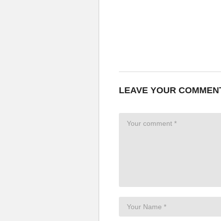
Relacionado
Como fazer a TIARA do
SERIADO LOKI usando
IMPRESSÃO 3D
3 de julho de 2021
Em "Colecionáveis"
LEAVE YOUR COMMEN