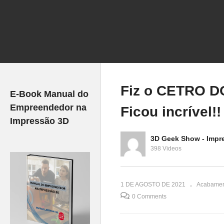
ão em
L usando
#DESAFIO_MARTE –
P
 – Seriado
Diorama Dragon 2 SpaceX
F
em Marte (@Br Makers )
3
Fiz o CETRO D
E-Book Manual do
Empreendedor na
Ficou incrível!!
Impressão 3D
3D Geek Show - Impr
398 Videos
1 DE AGOSTO DE 2021
Acabamen
0 Comments