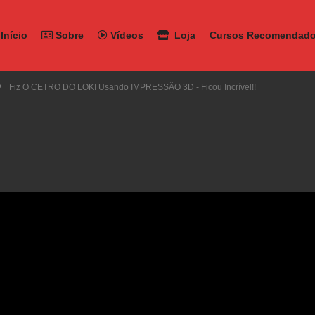
Início
Sobre
Vídeos
Loja
Cursos Recomendad
Fiz O CETRO DO LOKI Usando IMPRESSÃO 3D - Ficou Incrível!!