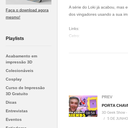
A série do Loki já acabou, mas e
Faça o download agora
dos vingadores usando a sua im
mesmo!
Links:
Cetro:
Playlists
▶
https://www.thingiverse.com/th
Acabamento em
Base:
impressão 3D
▶
https://www.thingiverse.com/th
Colecionáveis
O MDF tem as medidas: 70 x 12
Cosplay
Curso de Impressão
Código Arduino:
3D Gratuito
PREV
▶
https://bit.ly/CodigoArduino
Dicas
Entrevistas
3D Geek Show -
08:58
Canal Props and Stuff:
5 DE JUNHO
Eventos
▶
https://youtu.be/uYce5qJguo4