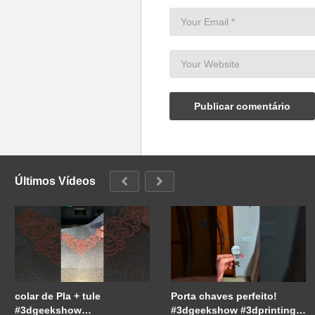
Últimos Vídeos
colar de Pla + tule
Porta chaves perfeito!
#3dgeekshow
#3dgeekshow #3dprinting