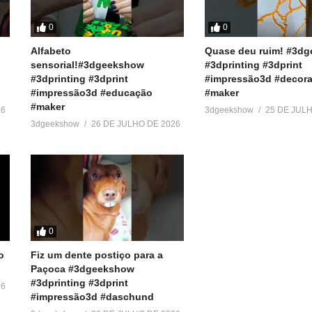
r
0
0
ook e Twitter):
Alfabeto
Quase deu ruim! #3d
sensorial!#3dgeekshow
#3dprinting #3dprint
#3dprinting #3dprint
#impressão3d #decora
#impressão3d #educação
#maker
#maker
26
3dgeekshow
25 DE JUL
3dgeekshow
26 DE JULHO DE 2026
ressora3D #3DPrinter #3DPrinting #loki #Cosplay #Avengers #Ving
0
o
Fiz um dente postiço para a
)
Paçoca #3dgeekshow
#3dprinting #3dprint
26
#impressão3d #daschund