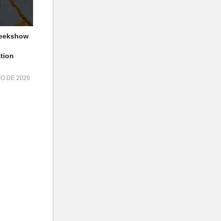
geekshow
tion
HO DE 2026
adores