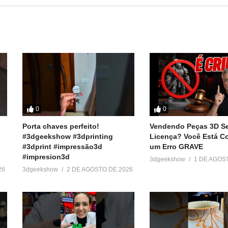
be exclusivo de membros:
Show
0
0
Porta chaves perfeito!
Vendendo Peças 3D S
to usando o cupom: GeekShow2021
#3dgeekshow #3dprinting
Licença? Você Está 
how
#3dprint #impressão3d
um Erro GRAVE
#impresion3d
3dgeekshow
1 DE AGOS
========
26
3dgeekshow
2 DE AGOSTO DE 2026
 baratos: