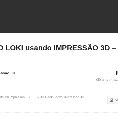
ORTA CHAVES do seriado
Fiz o CETRO DO LOKI
RIENDS com IMPRESSÃO
usando IMPRESSÃO 3D 
D
Ficou incrível!!
O LOKI usando IMPRESSÃO 3D –
essão 3D
4.02K Vie
to em impressão 3D
By 3D Geek Show - Impressão 3D
S