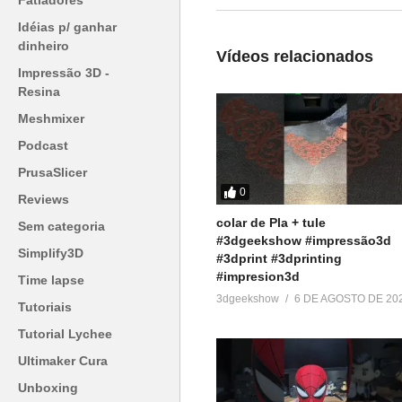
Fatiadores
Venha fazer parte do nosso clu
Idéias p/ ganhar
dinheiro
▶
http://bit.ly/SejaMembro3DGS
Vídeos relacionados
Impressão 3D -
Conheça nossa loja:
Resina
▶
https://3dgeekstore.com.br/
Meshmixer
Podcast
Cursos indicados pelo 3DGeek
PrusaSlicer
▶
http://bit.ly/Cursos3DGS
0
Reviews
colar de Pla + tule
Compre filamentos com descon
Sem categoria
#3dgeekshow #impressão3d
▶
https://3dlab.com.br/3dgeeks
Simplify3D
#3dprint #3dprinting
#impresion3d
Time lapse
=========================
3dgeekshow
6 DE AGOSTO DE 20
Tutoriais
Produtos de impressão 3D super
Tutorial Lychee
▶
http://bit.ly/ListaProdutos3D
Ultimaker Cura
Acesse:
Unboxing