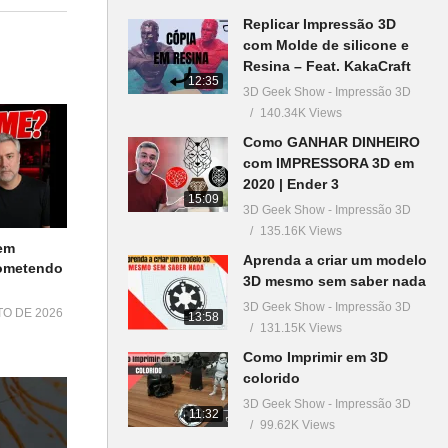
Replicar Impressão 3D
com Molde de silicone e
Resina – Feat. KakaCraft
12:35
3D Geek Show - Impressão 3D
140.34K Views
Como GANHAR DINHEIRO
com IMPRESSORA 3D em
2020 | Ender 3
15:09
3D Geek Show - Impressão 3D
135.16K Views
em
Aprenda a criar um modelo
Cometendo
3D mesmo sem saber nada
3D Geek Show - Impressão 3D
TO DE 2026
13:58
131.15K Views
Como Imprimir em 3D
colorido
3D Geek Show - Impressão 3D
11:32
99.62K Views