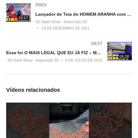
=================================
PREV
Produtos de impressão 3D super baratos:
Lançador de Teia do HOMEM ARANHA com IMPRESSÃO 3D
▶
http://bit.ly/ListaProdutos3D
10:17
3D Geek Show - Impressão 3D
19 DE DEZEMBRO DE 2021
Acesse:
▶
http://www.3dgeekshow.com.br
NEXT
Esse foi O MAIS LEGAL QUE EU JÁ FIZ – Martelo (Mjolnir) Quebrado do Thor
Redes sociais (Instagram, Facebook e Twitter):
06:08
3D Geek Show - Impressão 3D
9 DE JULHO DE 2022
▶ @3DGeekShow
Grupo no facebook
▶
https://goo.gl/eXceJj
Vídeos relacionados
Contato:
▶
murilo@3DGeekShow.com.br
#3DGeekShow #Impressão3D #Impressora3D #3DPrinter
#3DPrinting #heman #netflix