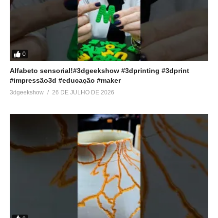
0
Alfabeto sensorial!#3dgeekshow #3dprinting #3dprint
#impressão3d #educação #maker
3dgeekshow
26 DE JULHO DE 2026