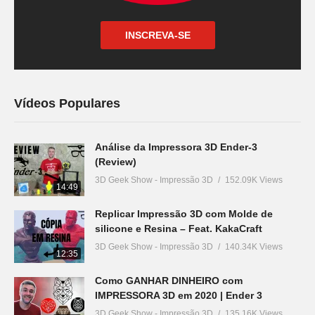
INSCREVA-SE
Vídeos Populares
Análise da Impressora 3D Ender-3
(Review)
3D Geek Show - Impressão 3D
152.09K Views
14:49
Replicar Impressão 3D com Molde de
silicone e Resina – Feat. KakaCraft
3D Geek Show - Impressão 3D
140.34K Views
12:35
Como GANHAR DINHEIRO com
IMPRESSORA 3D em 2020 | Ender 3
3D Geek Show - Impressão 3D
135.16K Views