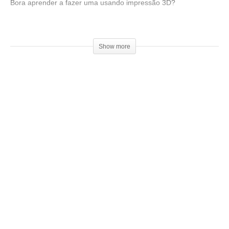
Bora aprender a fazer uma usando impressão 3D?
Link da espada:
▶
https://www.thingiverse.com/thing:
179171
Show more
Venha fazer parte do nosso clube exclusivo de membros:
▶
http://bit.ly/SejaMembro3DGS
Conheça nossa loja:
▶
https://3dgeekstore.com.br/
Cursos indicados pelo 3DGeekShow
▶
http://bit.ly/Cursos3DGS
Site 3Dprime:
▶
https://www.3dprime.com.br/
Cupom: 3dgeekshow