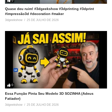
0
Quase deu ruim! #3dgeekshow #3dprinting #3dprint
#impressão3d #decoration #maker
3dgeekshow
25 DE JULHO DE 2026
0
Essa Função Pinta Seu Modelo 3D SOZINHA (Adeus
Fatiador)
3dgeekshow
25 DE JULHO DE 2026