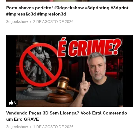
Em "Sem categoria"
Porta chaves perfeito! #3dgeekshow #3dprinting #3dprint
#impressão3d #impresion3d
3dgeekshow
2 DE AGOSTO DE 2026
0
Vendendo Peças 3D Sem Licença? Você Está Cometendo
um Erro GRAVE
3dgeekshow
1 DE AGOSTO DE 2026