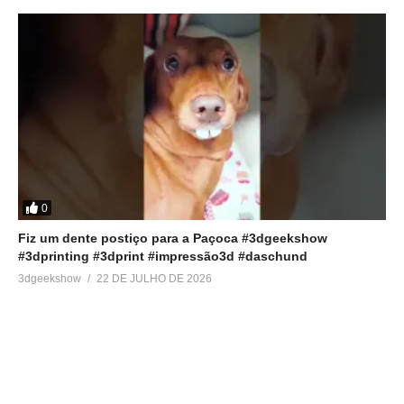
0
Fiz um dente postiço para a Paçoca #3dgeekshow
#3dprinting #3dprint #impressão3d #daschund
3dgeekshow
22 DE JULHO DE 2026