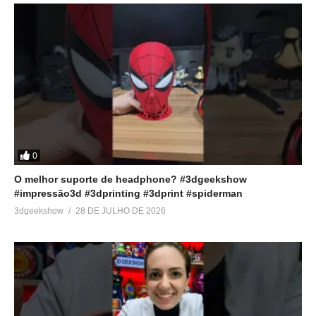
0
O melhor suporte de headphone? #3dgeekshow
#impressão3d #3dprinting #3dprint #spiderman
3dgeekshow
28 DE JULHO DE 2026