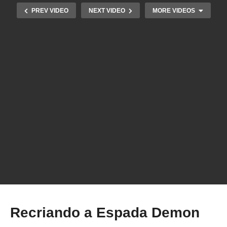
PREV VIDEO
NEXT VIDEO
MORE VIDEOS
“Mãozinha” da série Wandinha do Netflix – Faça
a sua!
Recriando a Espada Demon