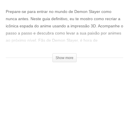
Prepare-se para entrar no mundo de Demon Slayer como
nunca antes. Neste guia definitivo, eu te mostro como recriar a
icônica espada do anime usando a impressão 3D. Acompanhe o
passo a passo e descubra como levar a sua paixão por animes
ao próximo nível. Fãs de Demon Slayer, é hora de
desembainhar suas próprias espadas!
Show more
Link da espada:
▶
https://www.thingiverse.com/thing:4928674
Loja 3DPrime:
▶www.3dprime.com.br
Cupom: 3DGeekShow
Venha fazer parte do nosso clube exclusivo de membros:
▶
http://bit.ly/SejaMembro3DGS