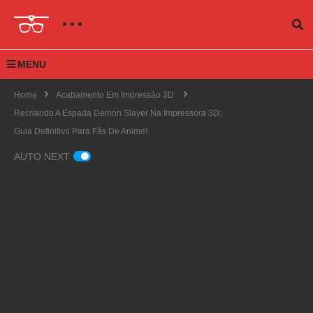
MENU
Home
Acabamento Em Impressão 3D
Recriando A Espada Demon Slayer Na Impressora 3D:
Guia Definitivo Para Fãs De Anime!
AUTO NEXT