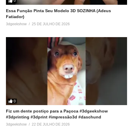
0
Essa Função Pinta Seu Modelo 3D SOZINHA (Adeus
Fatiador)
3dgeekshow
25 DE JULHO DE 2026
0
Fiz um dente postiço para a Paçoca #3dgeekshow
#3dprinting #3dprint #impressão3d #daschund
3dgeekshow
22 DE JULHO DE 2026