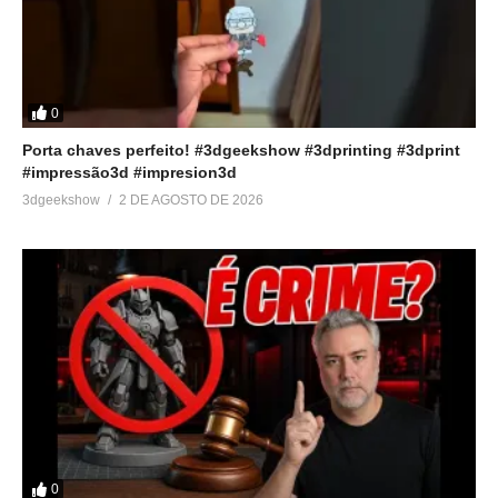
Imprimindo em 3D a espada
LongClaw – Game of
Thrones
0
15 de julho de 2017
Em "Acabamento em
Porta chaves perfeito! #3dgeekshow #3dprinting #3dprint
impressão 3D"
#impressão3d #impresion3d
3dgeekshow
2 DE AGOSTO DE 2026
0