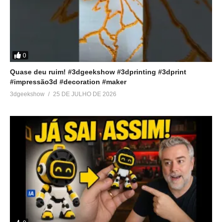
0
Quase deu ruim! #3dgeekshow #3dprinting #3dprint
#impressão3d #decoration #maker
3dgeekshow
25 DE JULHO DE 2026