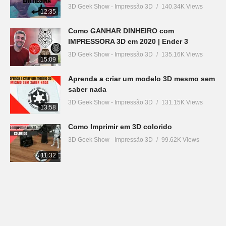
3D Geek Show - Impressão 3D
140.34K Views
12:35
Como GANHAR DINHEIRO com
IMPRESSORA 3D em 2020 | Ender 3
3D Geek Show - Impressão 3D
135.16K Views
15:09
Aprenda a criar um modelo 3D mesmo sem
saber nada
3D Geek Show - Impressão 3D
131.15K Views
13:58
Como Imprimir em 3D colorido
3D Geek Show - Impressão 3D
99.62K Views
11:32