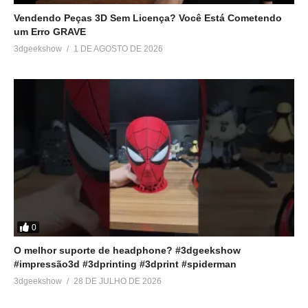
Vendendo Peças 3D Sem Licença? Você Está Cometendo
um Erro GRAVE
3dgeekshow
1 DE AGOSTO DE 2026
0
O melhor suporte de headphone? #3dgeekshow
#impressão3d #3dprinting #3dprint #spiderman
3dgeekshow
28 DE JULHO DE 2026