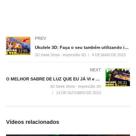
Conheça nossa loja:
▶
https://3dgeekstore.com.br/
Cursos indicados pelo 3DGeekShow
▶
http://bit.ly/Cursos3DGS
PREV
Ukulele 3D: Faça o seu também utilizando impressão 3D
=================================
12:55
3D Geek Show - Impressão 3D
6 DE MAIO DE 2023
Produtos de impressão 3D super baratos:
▶
http://bit.ly/ListaProdutos3D
NEXT
O MELHOR SABRE DE LUZ QUE EU JÁ VI e uma base feita com IMPRESSÃO 3D
Acesse:
06:31
3D Geek Show - Impressão 3D
▶
http://www.3dgeekshow.com.br
14 DE OUTUBRO DE 2023
Redes sociais (Instagram, Facebook e Twitter):
▶ @3DGeekShow
Vídeos relacionados
Grupo no facebook
▶
https://goo.gl/eXceJj