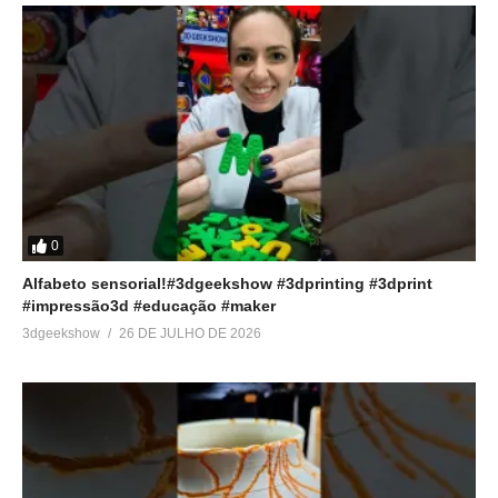
0
Alfabeto sensorial!#3dgeekshow #3dprinting #3dprint
#impressão3d #educação #maker
3dgeekshow
26 DE JULHO DE 2026