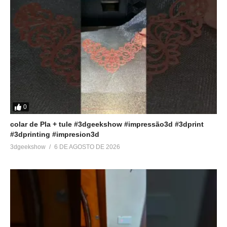
Contato:
▶
murilo@3DGeekShow.com.br
#3DGeekShow #Impressão3D #Impressora3D #3DPrinter
#3DPrinting #demonslayer #kimestunoyaiba #cosplay
Veja no youtube
0
(Visited 314 times, 1 visits today)
colar de Pla + tule #3dgeekshow #impressão3d #3dprint
#3dprinting #impresion3d
3dgeekshow
6 DE AGOSTO DE 2026
Relacionado
Recriando a Espada Demon
A ESPADA do HE-MAN
Slayer na impressora 3D:
usando IMPRESSÃO 3D
Guia definitivo para fãs de
15 de janeiro de 2022
anime!
Em "Acabamento em
24 de junho de 2023
impressão 3D"
Em "Sem categoria"