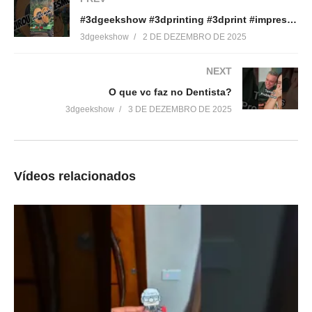
Truque SECRETO para
resistência de suas
#3dgeekshow #3dprinting #3dprint #impressão3d #impressora3d
Impressão 3D! #shorts
Impressões 3D – Simplify3D
3 de dezembro de 2025
31 de março de 2018
3dgeekshow
2 DE DEZEMBRO DE 2025
Em "Sem categoria"
Em "Simplify3D"
NEXT
Impressão 3D – Pare de
O que vc faz no Dentista?
desperdiçar filamento
3dgeekshow
3 DE DEZEMBRO DE 2025
15 de abril de 2017
Em "Dicas"
Vídeos relacionados