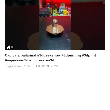
0
Capivara bailarina! #3dgeekshow #3dprinting #3dprint
#impressão3d #impressora3d
3dgeekshow
19 DE JULHO DE 2026