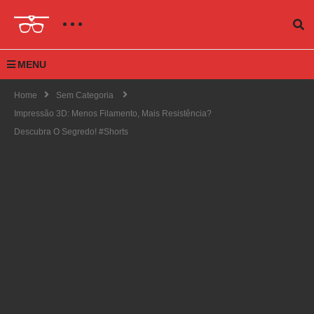
MENU
Home
Sem Categoria
Impressão 3D: Menos Filamento, Mais Resistência?
Descubra O Segredo! #shorts