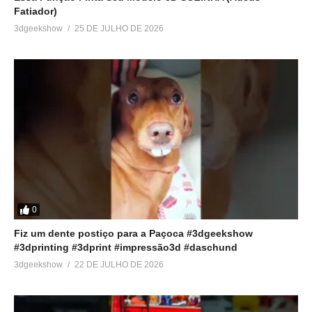
Fatiador)
3dgeekshow
25 DE JULHO DE 2026
0
Fiz um dente postiço para a Paçoca #3dgeekshow
#3dprinting #3dprint #impressão3d #daschund
3dgeekshow
22 DE JULHO DE 2026