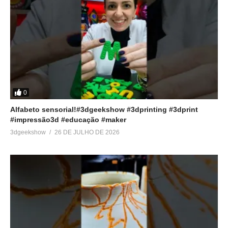
0
Alfabeto sensorial!#3dgeekshow #3dprinting #3dprint
#impressão3d #educação #maker
3dgeekshow
26 DE JULHO DE 2026