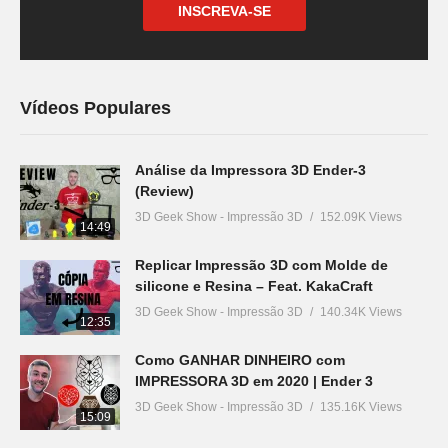
INSCREVA-SE
Vídeos Populares
Análise da Impressora 3D Ender-3
(Review)
3D Geek Show - Impressão 3D
152.09K Views
14:49
Replicar Impressão 3D com Molde de
silicone e Resina – Feat. KakaCraft
3D Geek Show - Impressão 3D
140.34K Views
12:35
Como GANHAR DINHEIRO com
IMPRESSORA 3D em 2020 | Ender 3
3D Geek Show - Impressão 3D
135.16K Views
15:09