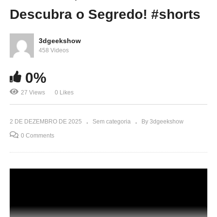
Descubra o Segredo! #shorts
3dgeekshow
458 Videos
0%
27 Views
0 Likes
2 DE DEZEMBRO DE 2025
Sem categoria
By 3dgeekshow
0 Comments