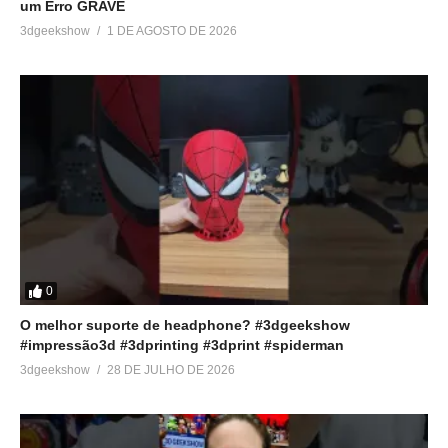
um Erro GRAVE
3dgeekshow
1 DE AGOSTO DE 2026
0
O melhor suporte de headphone? #3dgeekshow
#impressão3d #3dprinting #3dprint #spiderman
3dgeekshow
28 DE JULHO DE 2026