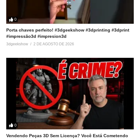
0
Porta chaves perfeito! #3dgeekshow #3dprinting #3dprint
#impressão3d #impresion3d
3dgeekshow
2 DE AGOSTO DE 2026
0
Vendendo Peças 3D Sem Licença? Você Está Cometendo