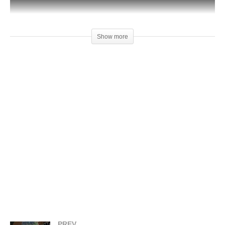
Show more
Descubra como aumentar a resistência das suas impressões
3D com apenas uma parede! Ative o modo espiral e ajuste a
largura de extrusão para um filamento mais grosso e peças
mais duráveis. #Impressão3D #Dicas3D #ModoVaso
#Filamento3D #3DPrintingTips
(Visited 27 times, 1 visits today)
Relacionado
Economize Filamento:
Super dica para aumentar a
PREV