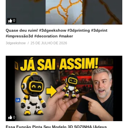
0
Quase deu ruim! #3dgeekshow #3dprinting #3dprint
#impressão3d #decoration #maker
3dgeekshow
25 DE JULHO DE 2026
0
Essa Função Pinta Seu Modelo 3D SOZINHA (Adeus