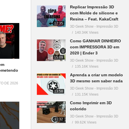
Replicar Impressão 3D
com Molde de silicone e
em
Resina – Feat. KakaCraft
12:35
3D Geek Show - Impressão 3D
140.34K Views
Como GANHAR DINHEIRO
com IMPRESSORA 3D em
2020 | Ender 3
15:09
3D Geek Show - Impressão 3D
em
135.16K Views
Cometendo
Aprenda a criar um modelo
3D mesmo sem saber nada
TO DE 2026
3D Geek Show - Impressão 3D
13:58
131.15K Views
Como Imprimir em 3D
colorido
3D Geek Show - Impressão 3D
11:32
99.62K Views