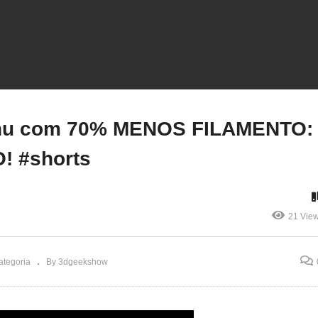
dgeekshow #3dprinting
dprint #impressão3d
mpressora3d
Imprima Pikachu com 70
mpressao3d #fidget
MENOS FILAMENTO:
asmr
Truque MÁGICO! #shorts
chu com 70% MENOS FILAMENTO:
! #shorts
21 Vie
ategoria
By 3dgeekshow