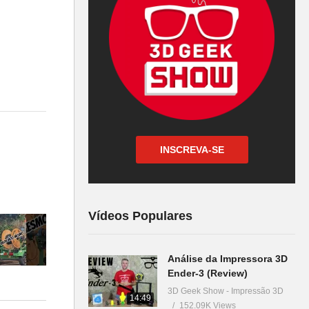
INSCREVA-SE
ikachu.
Vídeos Populares
Análise da Impressora 3D
Ender-3 (Review)
3D Geek Show - Impressão 3D
14:49
152.09K Views