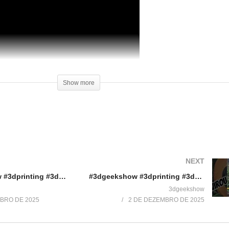
Show more
sões 3D! Descubra como economizar filamento e tempo ajustando as
enchimento, mantendo a qualidade visual dos seus modelos, como o P
NEXT
TempoDeImpressão #Dicas3D
#3dgeekshow #3dprinting #3dprint #impressão3d #impressora3d #impressao3d #fidget #asmr
#3dgeekshow #3dprinting #3dprint #impressão3d #impressora3d
3dgeekshow
BRO DE 2025
2 DE DEZEMBRO DE 2025