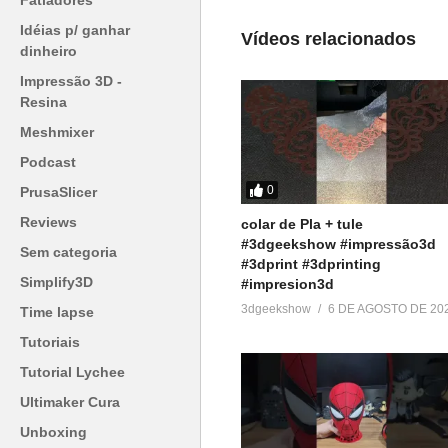
Fatiadores
COMO FAZER FILAMENTO pra
Idéias p/ ganhar
Vídeos relacionados
IMPRESSÃO 3D?
dinheiro
7 de agosto de 2022
Impressão 3D -
Em "Tutoriais"
Resina
Meshmixer
Podcast
0
PrusaSlicer
Reviews
colar de Pla + tule
#3dgeekshow #impressão3d
Sem categoria
#3dprint #3dprinting
Simplify3D
#impresion3d
3dgeekshow
6 DE AGOSTO DE 20
Time lapse
Tutoriais
Tutorial Lychee
Ultimaker Cura
Unboxing