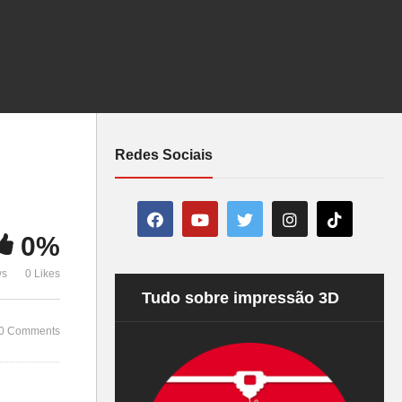
Impressão 
%
#3dgeekshow #3dprinting
Filamento, M
#3dprint #impressão3d
Resistência
#impressora3d
Segredo! #s
Redes Sociais
0%
ws
0 Likes
Tudo sobre impressão 3D
0 Comments