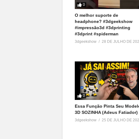
0
O melhor suporte de
headphone? #3dgeekshow
#impressão3d #3dprinting
#3dprint #spiderman
3dgeekshow
28 DE JULHO DE 20
0
Essa Função Pinta Seu Model
3D SOZINHA (Adeus Fatiador)
3dgeekshow
25 DE JULHO DE 20