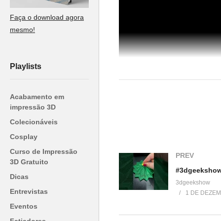
Faça o download agora
mesmo!
Playlists
Acabamento em
impressão 3D
Colecionáveis
Cosplay
Aprenda a otimizar suas impres
configurações de paredes e pre
Curso de Impressão
PREV
3D Gratuito
#Impressão3D #Filamento3D #
Dicas
(Visited 21 times, 1 visits today)
3dgeekshow
Entrevistas
1 DE DEZEM
Eventos
Relacionado