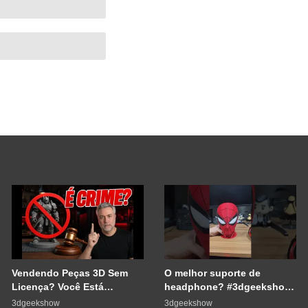
Vendendo Peças 3D Sem
O melhor suporte de
Licença? Você Está
headphone? #3dgeekshow
Cometendo um Erro GRAVE
#impressão3d #3dprinting
3dgeekshow
3dgeekshow