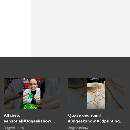
Alfabeto
Quase deu ruim!
sensorial!#3dgeekshow
#3dgeekshow #3dprinting
#3dprinting #3dprint
#3dprint #impressão3d
3dgeekshow
3dgeekshow