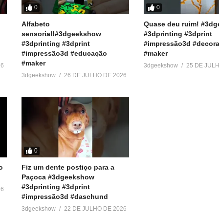
0
0
Alfabeto
Quase deu ruim! #3d
sensorial!#3dgeekshow
#3dprinting #3dprint
#3dprinting #3dprint
#impressão3d #decora
#impressão3d #educação
#maker
#maker
26
3dgeekshow
25 DE JUL
3dgeekshow
26 DE JULHO DE 2026
0
o
Fiz um dente postiço para a
Paçoca #3dgeekshow
#3dprinting #3dprint
26
#impressão3d #daschund
3dgeekshow
22 DE JULHO DE 2026