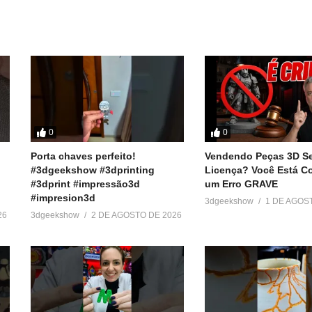
Economize Filamento: Truque
Impressão 3D: Adeus,
SECRETO para Impressão 3D!
Desperdício de Filamento 
#shorts
2025! #shorts
3 de dezembro de 2025
6 de janeiro de 2026
Em "Sem categoria"
Em "Sem categoria"
0
0
Porta chaves perfeito!
Vendendo Peças 3D S
#3dgeekshow #3dprinting
Licença? Você Está 
#3dprint #impressão3d
um Erro GRAVE
#impresion3d
3dgeekshow
1 DE AGOS
26
3dgeekshow
2 DE AGOSTO DE 2026