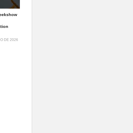
geekshow
tion
HO DE 2026