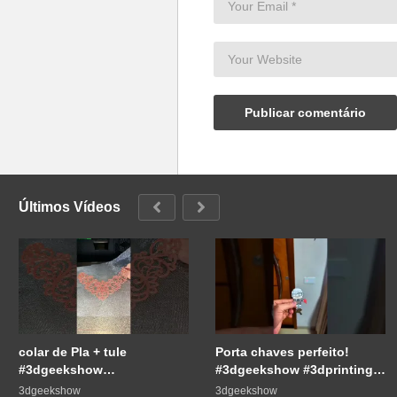
Últimos Vídeos
colar de Pla + tule
Porta chaves perfeito!
#3dgeekshow
#3dgeekshow #3dprinting
#impressão3d #3dprint
#3dprint #impressão3d
3dgeekshow
3dgeekshow