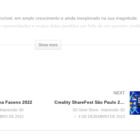
ncrível, em amplo crescimento e ainda inexplorado na sua magnitude.
e oportunidades e muitas delas perdidas por falta de um parceiro confiá
eHive 3D.
tro 3D que vai explorar todas as possibilidades desse Universo.
Show more
a Inauguração do Espaço Físico: Impressoras, Filamentos, Resinas, p
0h
Filho, 1700 / Torre D – Sala 713
NEXT
na Facens 2022
Creality ShareFest São Paulo 2023 – Venha Participar dessa festa!
 Impressão 3D
3D Geek Show - Impressão 3D
BRO DE 2022
4 DE DEZEMBRO DE 2023
 ao Parque VL Lobos
be exclusivo de membros: