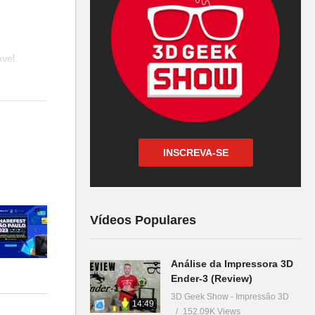
vel.
eças,
INSCREVA-SE
Vídeos Populares
Análise da Impressora 3D
Ender-3 (Review)
3D Geek Show - Impressão 3D
14:49
152.09K Views