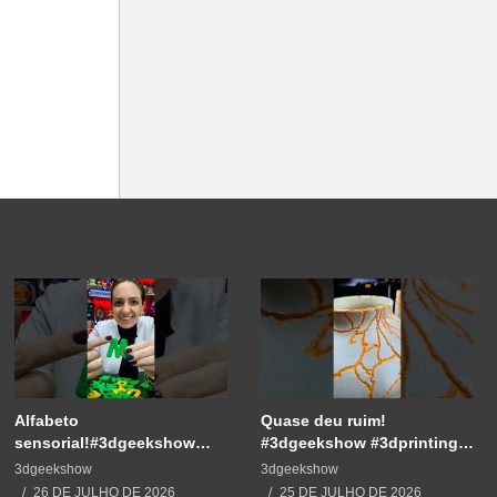
Alfabeto
Quase deu ruim!
sensorial!#3dgeekshow
#3dgeekshow #3dprinting
#3dprinting #3dprint
#3dprint #impressão3d
3dgeekshow
3dgeekshow
#impressão3d #educação
#decoration #maker
26 DE JULHO DE 2026
25 DE JULHO DE 2026