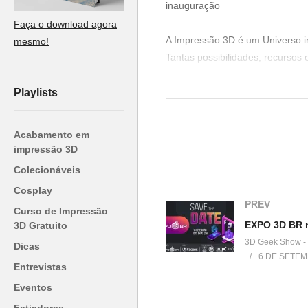
inauguração
Faça o download agora
A Impressão 3D é um Universo i
mesmo!
Tantas possibilidades, recursos 
Por isso estamos visitando a Be
Muito mais que uma loja, um Cen
Playlists
E você é nosso convidado para 
acessórios e muitas impressões.
Acabamento em
impressão 3D
Data: 02/12/2023
Colecionáveis
Horário de Início: 10:00 as 16:0
Cosplay
Endereço do Evento: AV Queiroz 
PREV
Curso de Impressão
Bairro: VL Hambueguesa
EXPO 3D BR 
3D Gratuito
CEP: 05319-000
3D Geek Show -
Dicas
6 DE SETEM
Referência do Local: Em Frente
Entrevistas
Eventos
Venha fazer parte do nosso clu