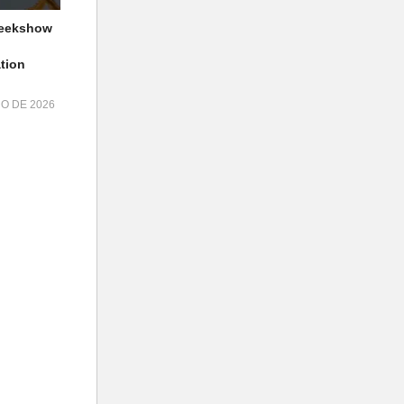
geekshow
tion
HO DE 2026
BIQU