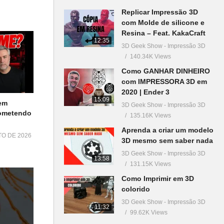
Replicar Impressão 3D
com Molde de silicone e
Resina – Feat. KakaCraft
12:35
3D Geek Show - Impressão 3D
140.34K Views
Como GANHAR DINHEIRO
com IMPRESSORA 3D em
2020 | Ender 3
15:09
em
3D Geek Show - Impressão 3D
Cometendo
135.16K Views
Aprenda a criar um modelo
TO DE 2026
3D mesmo sem saber nada
3D Geek Show - Impressão 3D
13:58
131.15K Views
Como Imprimir em 3D
colorido
3D Geek Show - Impressão 3D
11:32
99.62K Views