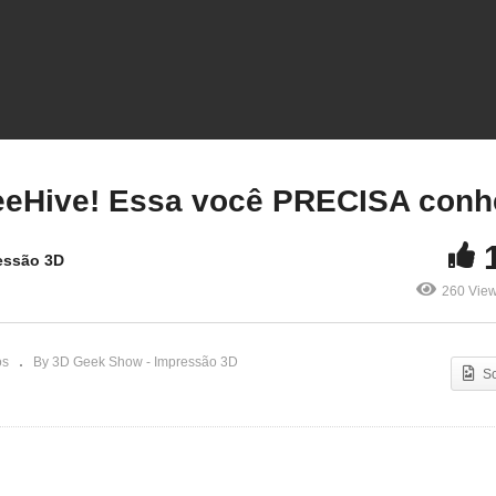
XPO 3D BR na Facens
Inauguração BeeHive! E
022
você PRECISA conhecer
eeHive! Essa você PRECISA conh
essão 3D
260 Vie
os
By 3D Geek Show - Impressão 3D
S