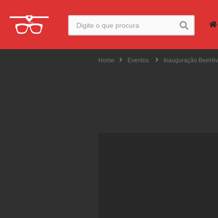
Home
Eventos
Inauguração BeeHiv