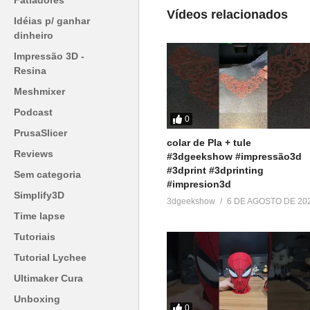
Fatiadores
▶
http://bit.ly/SejaMembro3DGS
Vídeos relacionados
Idéias p/ ganhar
dinheiro
Conheça nossa loja:
Impressão 3D -
▶
https://3dgeekstore.com.br/
Resina
Meshmixer
Cursos indicados pelo 3DGeek
▶
http://bit.ly/Cursos3DGS
Podcast
0
PrusaSlicer
colar de Pla + tule
=========================
Reviews
#3dgeekshow #impressão3d
Produtos de impressão 3D super
#3dprint #3dprinting
Sem categoria
▶
http://bit.ly/ListaProdutos3D
#impresion3d
Simplify3D
3dgeekshow
6 DE AGOSTO DE 20
Acesse:
Time lapse
▶
http://www.3dgeekshow.com.b
Tutoriais
Tutorial Lychee
Redes sociais (Instagram, Faceb
Ultimaker Cura
▶ @3DGeekShow
Unboxing
0