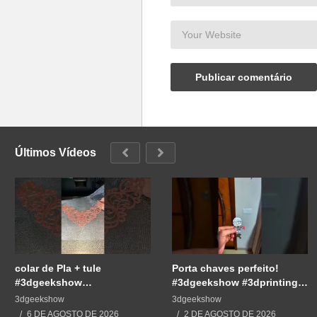
Últimos Vídeos
colar de Pla + tule
Porta chaves perfeito!
#3dgeekshow
#3dgeekshow #3dprinting
#impressão3d #3dprint
#3dprint #impressão3d
3dgeekshow
3dgeekshow
#3dprinting #impresion3d
#impresion3d
6 DE AGOSTO DE 2026
2 DE AGOSTO DE 2026