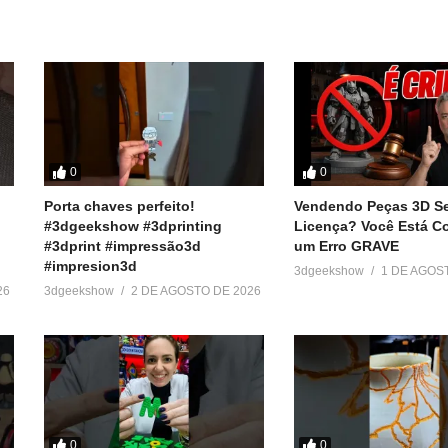
Show
0
0
Porta chaves perfeito!
Vendendo Peças 3D S
========
#3dgeekshow #3dprinting
Licença? Você Está 
 baratos:
#3dprint #impressão3d
um Erro GRAVE
#impresion3d
3dgeekshow
1 DE AGOS
26
3dgeekshow
2 DE AGOSTO DE 2026
r
ook e Twitter):
0
0