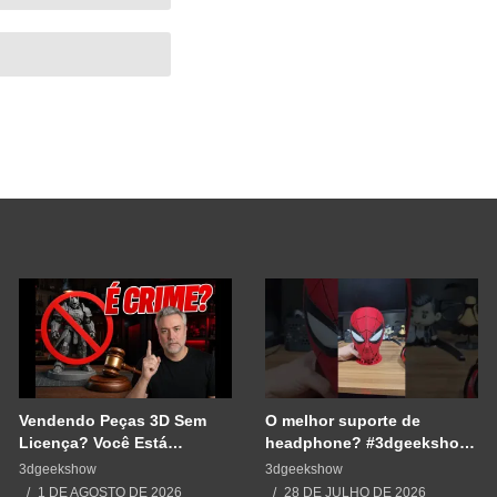
Vendendo Peças 3D Sem
O melhor suporte de
Licença? Você Está
headphone? #3dgeekshow
Cometendo um Erro GRAVE
#impressão3d #3dprinting
3dgeekshow
3dgeekshow
#3dprint #spiderman
1 DE AGOSTO DE 2026
28 DE JULHO DE 2026