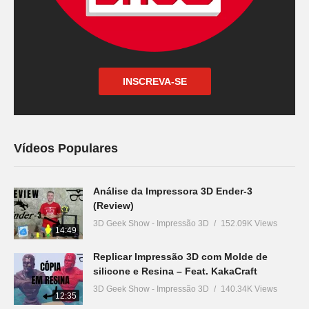
INSCREVA-SE
Vídeos Populares
Análise da Impressora 3D Ender-3
(Review)
3D Geek Show - Impressão 3D
152.09K Views
14:49
Replicar Impressão 3D com Molde de
silicone e Resina – Feat. KakaCraft
3D Geek Show - Impressão 3D
140.34K Views
12:35