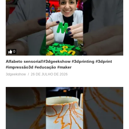
0
Alfabeto sensorial!#3dgeekshow #3dprinting #3dprint
#impressão3d #educação #maker
3dgeekshow
26 DE JULHO DE 2026