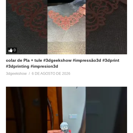
0
colar de Pla + tule #3dgeekshow #impressão3d #3dprint
#3dprinting #impresion3d
3dgeekshow
6 DE AGOSTO DE 2026