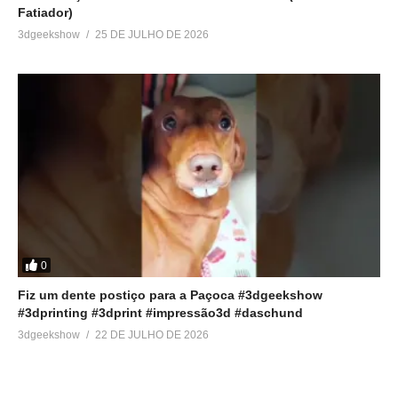
Fatiador)
3dgeekshow
25 DE JULHO DE 2026
0
Fiz um dente postiço para a Paçoca #3dgeekshow
#3dprinting #3dprint #impressão3d #daschund
3dgeekshow
22 DE JULHO DE 2026