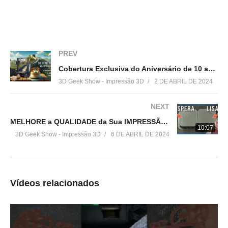
3 de fevereiro de 2024
Em "Sem categoria"
Em "Fatiadores"
Que tal uma IMPRESSORA
3D ENDER 3
PREV
CUSTOMIZADA?
18 de setembro de 2021
Cobertura Exclusiva do Aniversário de 10 anos Creality!
Em "Acabamento em
3D Geek Show - Impressão 3D
2 DE ABRIL DE 2024
impressão 3D"
NEXT
MELHORE a QUALIDADE da Sua IMPRESSÃO 3D com Este AJUSTE SIMPLES!
10:07
3D Geek Show - Impressão 3D
6 DE ABRIL DE 2024
Vídeos relacionados