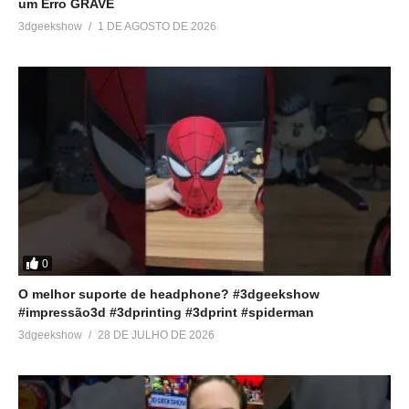
um Erro GRAVE
3dgeekshow
1 DE AGOSTO DE 2026
0
O melhor suporte de headphone? #3dgeekshow
#impressão3d #3dprinting #3dprint #spiderman
3dgeekshow
28 DE JULHO DE 2026