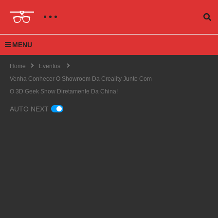
MENU
Home
Eventos
Venha Conhecer O Showroom Da Creality Junto Com
O 3D Geek Show Diretamente Da China!
AUTO NEXT