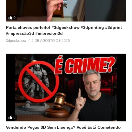
0
Porta chaves perfeito! #3dgeekshow #3dprinting #3dprint
#impressão3d #impresion3d
3dgeekshow
2 DE AGOSTO DE 2026
0
Vendendo Peças 3D Sem Licença? Você Está Cometendo