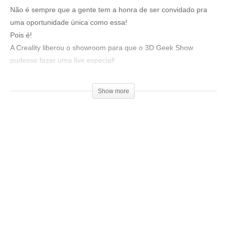
Não é sempre que a gente tem a honra de ser convidado pra
uma oportunidade única como essa!
Pois é!
A Creality liberou o showroom para que o 3D Geek Show
pudesse fazer uma live especial!
Venha participar com a gente!
Show more
#3dgeekshow #creality3d
Veja no youtube
(Visited 188 times, 1 visits today)
Relacionado
Creality Print: Os tipos de
Creality K3 com KliTek: O
Suporte disponíveis pra usar
que realmente mudou?
na sua impressora 3D!
16 de junho de 2026