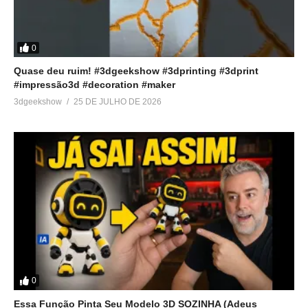
0
Quase deu ruim! #3dgeekshow #3dprinting #3dprint
#impressão3d #decoration #maker
3dgeekshow
25 DE JULHO DE 2026
0
Essa Função Pinta Seu Modelo 3D SOZINHA (Adeus