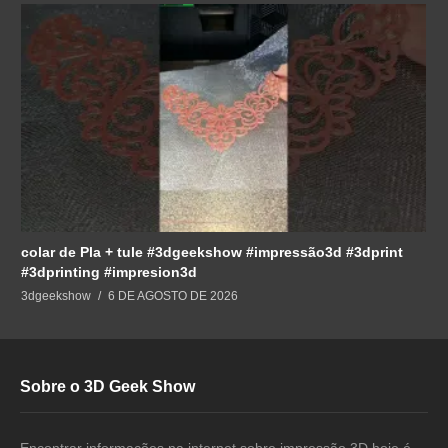
colar de Pla + tule #3dgeekshow #impressão3d #3dprint
#3dprinting #impresion3d
3dgeekshow
6 DE AGOSTO DE 2026
Sobre o 3D Geek Show
Encontrar informações na internet sobre impressão 3D hoje é