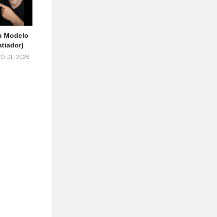
u Modelo
tiador)
HO DE 2026
a sua
r!