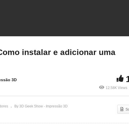
Orca Slicer: O Fatiador
🐋Orca Slicer: Como
e Vai Ganhar Seu
instalar e adicionar uma
ração!
impressora 3D!
 Como instalar e adicionar uma
essão 3D
12.58K Views
dores
By 3D Geek Show - Impressão 3D
S