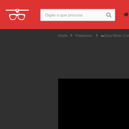
Home
Fatiadores
🐋Orca Slicer: Co