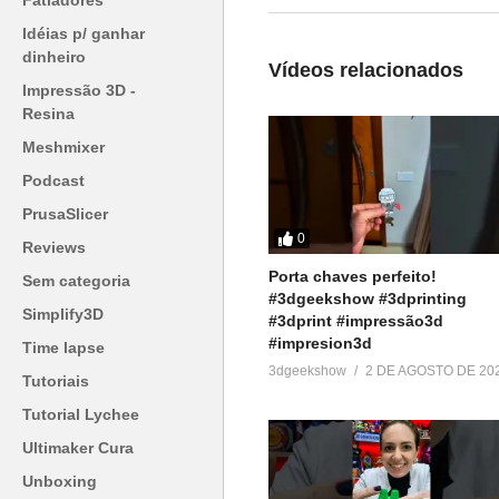
Fatiadores
=========================
Idéias p/ ganhar
dinheiro
Produtos de impressão 3D super
Vídeos relacionados
▶
http://bit.ly/ListaProdutos3D
Impressão 3D -
Resina
Acesse:
Meshmixer
▶
http://www.3dgeekshow.com.b
Podcast
PrusaSlicer
Redes sociais (Instagram, Faceb
0
Reviews
▶ @3DGeekShow
Porta chaves perfeito!
Sem categoria
#3dgeekshow #3dprinting
Grupo no facebook
Simplify3D
#3dprint #impressão3d
▶
https://goo.gl/eXceJj
#impresion3d
Time lapse
3dgeekshow
2 DE AGOSTO DE 20
Tutoriais
Contato:
Tutorial Lychee
▶
murilo@3DGeekShow.com.br
Ultimaker Cura
#3DGeekShow #Impressão3D #Imp
Unboxing