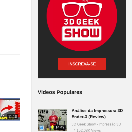
INSCREVA-SE
Vídeos Populares
Análise da Impressora 3D
Ender-3 (Review)
11:10
3D Geek Show - Impressão 3D
14:49
152.08K Views