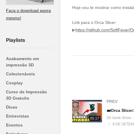
Hoje vou te mostrar como instala
Faça o download agora
mesmo!
Link para o Orca Slicer:
▶
https://github.com/SoftFever/O
Playlists
Loja 3DPrime:
▶www.3dprime.com.br
Acabamento em
Cupom: 3DGeekShow (não vale 
impressão 3D
Colecionáveis
Venha fazer parte do nosso clu
▶
http://bit.ly/SejaMembro3DGS
Cosplay
Curso de Impressão
Conheça nossa loja:
3D Gratuito
PREV
▶
https://3dgeekstore.com.br/
Dicas
Entrevistas
3D Geek Show -
05:17
Cursos indicados pelo 3DGeek
9 DE SETEM
Eventos
▶
http://bit.ly/Cursos3DGS