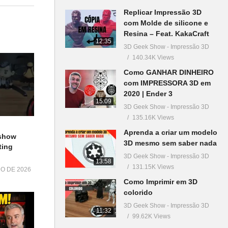
Replicar Impressão 3D
com Molde de silicone e
Resina – Feat. KakaCraft
12:35
3D Geek Show - Impressão 3D
140.34K Views
Como GANHAR DINHEIRO
com IMPRESSORA 3D em
2020 | Ender 3
15:09
3D Geek Show - Impressão 3D
135.16K Views
Aprenda a criar um modelo
show
3D mesmo sem saber nada
ting
3D Geek Show - Impressão 3D
13:58
131.15K Views
HO DE 2026
Como Imprimir em 3D
colorido
3D Geek Show - Impressão 3D
11:32
99.62K Views
icer