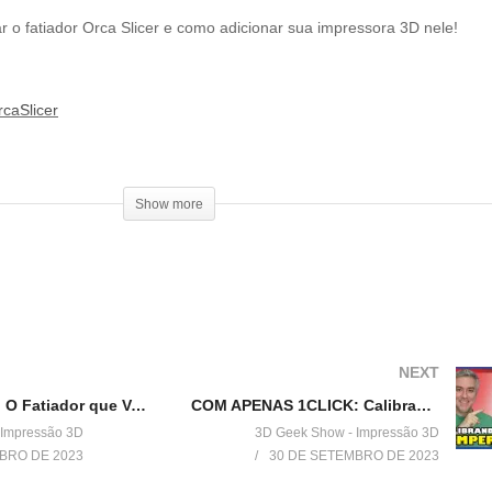
r o fatiador Orca Slicer e como adicionar sua impressora 3D nele!
rcaSlicer
Show more
durante a promoção)
be exclusivo de membros:
NEXT
🐋Orca Slicer: O Fatiador que Vai Ganhar Seu Coração!
COM APENAS 1CLICK: Calibrando a temperatura da sua impressora 3D no Orca Slicer!
 Impressão 3D
3D Geek Show - Impressão 3D
Show
BRO DE 2023
30 DE SETEMBRO DE 2023