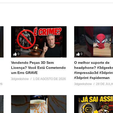
========
 baratos:
r
ook e Twitter):
0
0
Vendendo Peças 3D Sem
O melhor suporte de
Licença? Você Está Cometendo
headphone? #3dgeek
um Erro GRAVE
#impressão3d #3dprin
#3dprint #spiderman
3dgeekshow
1 DE AGOSTO DE 2026
26
3dgeekshow
28 DE JUL
ressora3D #3DPrinter #3DPrinting #OrcaSlicer #Bambulab #PrusaSl